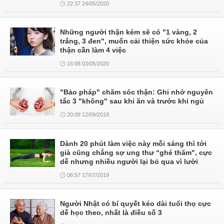
22:37 24/05/2020
Những người thận kém sẽ có "1 vàng, 2
trắng, 3 đen", muốn cải thiện sức khỏe của
thận cần làm 4 việc
16:08 03/05/2020
"Bảo pháp" chăm sóc thận: Ghi nhớ nguyên
tắc 3 "không" sau khi ăn và trước khi ngủ
20:09 12/09/2019
Dành 20 phút làm việc này mỗi sáng thì tới
già cũng chẳng sợ ung thư “ghé thăm", cực
dễ nhưng nhiều người lại bỏ qua vì lười
06:57 17/07/2019
Người Nhật có bí quyết kéo dài tuổi thọ cực
dễ học theo, nhất là điều số 3