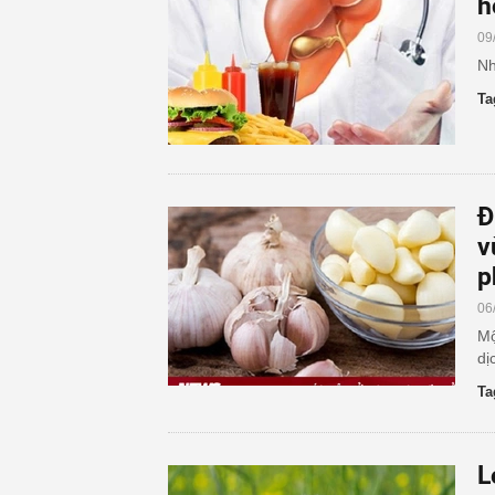
h
09
Nh
Ta
Đ
v
p
06
Mộ
dị
Ta
L