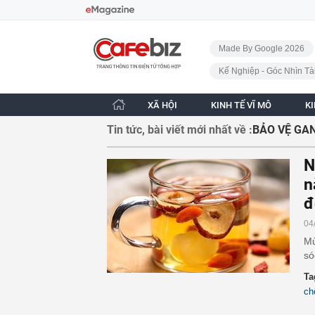
Bỏ qua điều hướng
CafeBiz - Trang chủ
Made By Google 2026
Kế Nghiệp - Góc Nhìn Tà
XÃ HỘI
KINH TẾ VĨ MÔ
K
Tin tức, bài viết mới nhất về :
BẢO VỆ GA
N
n
đ
04
Mù
só
Ta
ch