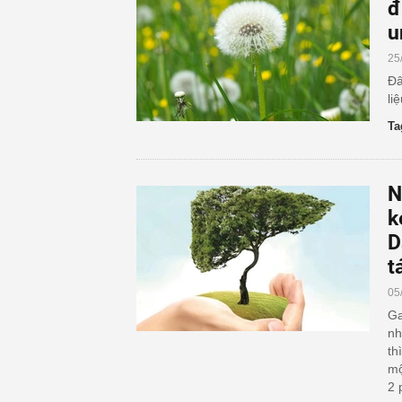
đ
u
25
Đâ
li
Ta
N
k
D
t
05
Ga
nh
th
mộ
2 