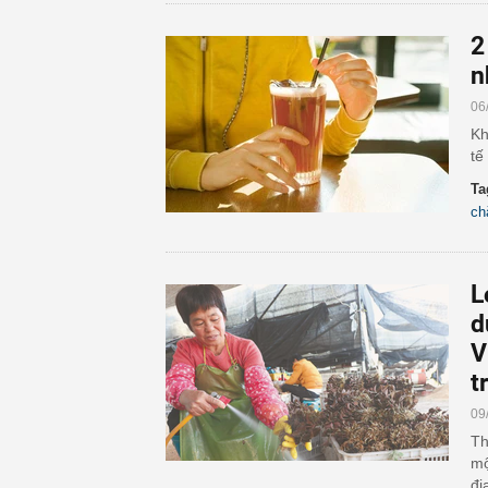
2
n
06
Kh
tế
Ta
ch
L
d
V
t
09
Th
mộ
đị