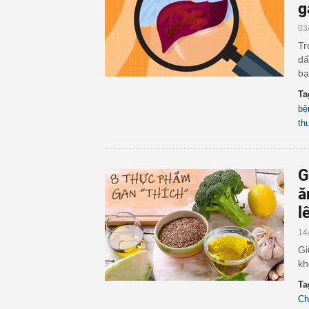
g
03
Tr
dấ
bạ
Ta
bệ
th
G
ă
l
14
Gi
kh
Ta
Ch