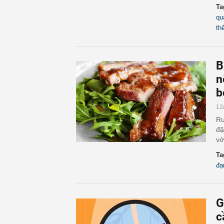
Ta
qu
th
B
n
b
12
Rư
đặ
vớ
Ta
đ
G
c