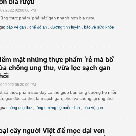
ơn bia rượu
/09/2022 02:08:00 PM
ững thực phẩm ‘phá nát’ gan nhanh hơn bia rượu
,
,
,
gs:
bảo vệ gan
chế độ ăn
đường tinh luyện
bảo vệ sức khỏe
iểm mặt những thực phẩm ‘rẻ mà bổ’
ừa chống ung thư, vừa lọc sạch gan
hổi
/09/2022 09:20:00 PM
t số thực phẩm sau đây có thể giúp bạn tăng cường hệ miễn
ch, giải độc cơ thể, làm sạch gan, phổi và chống lại ung thư.
,
,
gs:
chống ung thư
tăng cường hệ miễn dịch
bảo vệ gan
oại cây người Việt để mọc dại ven