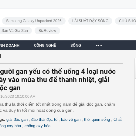
Samsung Galaxy Unpacked 2026
LÃI SUẤT DẬY SÓNG
CHỦ SHO
i Sản Và Gia Sản
BizReview
INH DOANH
CÔNG NGHỆ
SỐNG
N
gười gan yếu có thể uống 4 loại nước
ày vào mùa thu để thanh nhiệt, giải
ộc gan
/10/2023 10:10:00 AM
a thu là thời điểm tốt nhất trong năm để giải độc gan, chăm
c và duy trì tốt mọi hoạt động của gan.
,
,
,
,
gs:
giải độc gan
đào thải độc tố
bảo vệ gan
thói quen sống
Chất
,
ống oxy hóa
chống oxy hóa