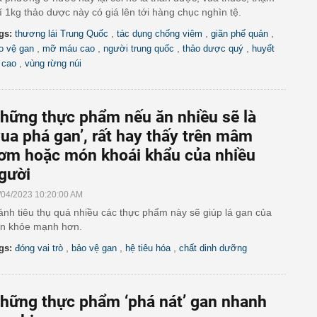
í 1kg thảo dược này có giá lên tới hàng chục nghìn tệ.
,
,
,
gs:
thương lái Trung Quốc
tác dụng chống viêm
giãn phế quản
,
,
,
,
o vệ gan
mỡ máu cao
người trung quốc
thảo dược quý
huyết
,
 cao
vùng rừng núi
hững thực phẩm nếu ăn nhiều sẽ là
vua phá gan’, rất hay thấy trên mâm
ơm hoặc món khoái khẩu của nhiều
gười
/04/2023 10:20:00 AM
ánh tiêu thụ quá nhiều các thực phẩm này sẽ giúp lá gan của
n khỏe mạnh hơn.
,
,
,
gs:
đóng vai trò
bảo vệ gan
hệ tiêu hóa
chất dinh dưỡng
hững thực phẩm ‘phá nát’ gan nhanh