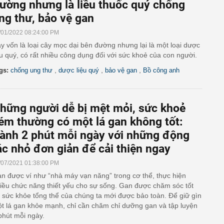
ường nhưng là liều thuốc quý chống
ng thư, bảo vệ gan
/01/2022 08:24:00 PM
y vốn là loại cây mọc dại bên đường nhưng lại là một loại dược
ệu quý, có rất nhiều công dụng đối với sức khoẻ của con người.
,
,
,
gs:
chống ung thư
dược liệu quý
bảo vệ gan
Bồ công anh
hững người dễ bị mệt mỏi, sức khoẻ
ém thường có một lá gan không tốt:
ành 2 phút mỗi ngày với những động
ác nhỏ đơn giản để cải thiện ngay
/07/2021 01:38:00 PM
n được ví như “nhà máy vạn năng” trong cơ thể, thực hiện
iều chức năng thiết yếu cho sự sống. Gan được chăm sóc tốt
ì sức khỏe tổng thể của chúng ta mới được bảo toàn. Để giữ gìn
t lá gan khỏe mạnh, chỉ cần chăm chỉ dưỡng gan và tập luyện
phút mỗi ngày.