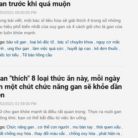
an trước khi quá muộn
/03/2021 09:00:00 PM
ong bài viết, một bác sĩ tiêu hóa sẽ giải thích 4 trong số những
u hiệu phổ biến nhất của suy gan và 4 cách giữ cho lá gan của
n luôn khỏe mạnh.
,
,
,
gs:
bảo vệ gan
loại bỏ độc tố
bác sĩ chuyên khoa
nguy cơ mắc
,
,
,
,
,
nh
ung thư gan
làm việc quá sức
huyết áp cao
kê đơn thuốc
,
uốc lợi tiểu
Tế bào hồng cầu
an "thích" 8 loại thức ăn này, mỗi ngày
n một chút chức năng gan sẽ khỏe dần
ên
/02/2021 01:59:00 PM
ữ cho gan khỏe mạnh là điều rất quan trọng. Thực ra nuôi gan
ông khó, bạn có thể bắt đầu từ việc ăn uống.
,
,
,
,
gs:
Chức năng gan
cơ thể con người
mu bàn tay
thói quen xấu
,
,
,
,
ất chống oxy hóa
thay đổi màu sắc
chống oxy hóa
phát hiện ra