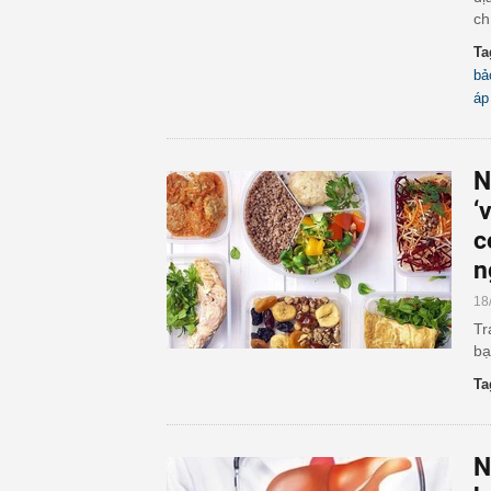
ch
Ta
bả
áp
N
‘
c
n
18
Tr
bạ
Ta
N