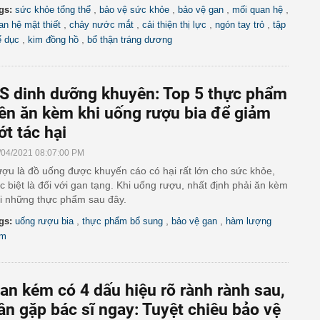
,
,
,
,
gs:
sức khỏe tổng thể
bảo vệ sức khỏe
bảo vệ gan
mối quan hệ
,
,
,
,
an hệ mật thiết
chảy nước mắt
cải thiện thị lực
ngón tay trỏ
tập
,
,
ể dục
kim đồng hồ
bổ thận tráng dương
S dinh dưỡng khuyên: Top 5 thực phẩm
ên ăn kèm khi uống rượu bia để giảm
ớt tác hại
/04/2021 08:07:00 PM
ợu là đồ uống được khuyến cáo có hại rất lớn cho sức khỏe,
c biệt là đối với gan tạng. Khi uống rượu, nhất định phải ăn kèm
i những thực phẩm sau đây.
,
,
,
gs:
uống rượu bia
thực phẩm bổ sung
bảo vệ gan
hàm lượng
ạm
an kém có 4 dấu hiệu rõ rành rành sau,
ần gặp bác sĩ ngay: Tuyệt chiêu bảo vệ