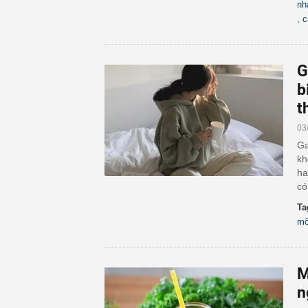
nh
,
c
G
b
t
03
Ga
kh
ha
có
Ta
m
M
n