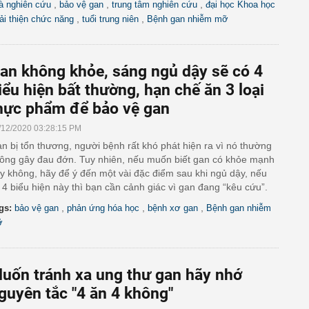
,
,
,
à nghiên cứu
bảo vệ gan
trung tâm nghiên cứu
đại học Khoa học
,
,
ải thiện chức năng
tuổi trung niên
Bệnh gan nhiễm mỡ
an không khỏe, sáng ngủ dậy sẽ có 4
iểu hiện bất thường, hạn chế ăn 3 loại
hực phẩm để bảo vệ gan
/12/2020 03:28:15 PM
n bị tổn thương, người bệnh rất khó phát hiện ra vì nó thường
ông gây đau đớn. Tuy nhiên, nếu muốn biết gan có khỏe mạnh
y không, hãy để ý đến một vài đặc điểm sau khi ngủ dậy, nếu
 4 biểu hiện này thì bạn cần cảnh giác vì gan đang “kêu cứu”.
,
,
,
gs:
bảo vệ gan
phản ứng hóa học
bệnh xơ gan
Bệnh gan nhiễm
ỡ
uốn tránh xa ung thư gan hãy nhớ
guyên tắc "4 ăn 4 không"