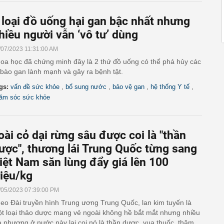
 loại đồ uống hại gan bậc nhất nhưng
hiều người vẫn ‘vô tư’ dùng
/07/2023 11:31:00 AM
oa học đã chứng minh đây là 2 thứ đồ uống có thể phá hủy các
 bào gan lành mạnh và gây ra bệnh tật.
,
,
,
,
gs:
vấn đề sức khỏe
bổ sung nước
bảo vệ gan
hệ thống Y tế
ăm sóc sức khỏe
oài cỏ dại rừng sâu được coi là "thần
ược", thương lái Trung Quốc từng sang
iệt Nam săn lùng đẩy giá lên 100
riệu/kg
/05/2023 07:39:00 PM
eo Đài truyền hình Trung ương Trung Quốc, lan kim tuyến là
t loại thảo dược mang vẻ ngoài không hề bắt mắt nhưng nhiều
a phương ở nước này lại coi nó là thần dược, vua thuốc, thậm