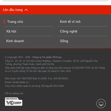
Lên đầu trang
Trang chủ
Kinh tế vĩ mô
Xã hội
Công nghệ
Kinh doanh
Sống
© Copyright 2012 - 2026 -
Công ty Cổ phần VCCorp.
Tầng 17, 19, 20, 21 Toà nhà Center Building - Hapulico Complex, Số 01, phố Nguyễn Huy
Tưởng, phường Thanh Xuân, thành phố Hà Nội
Giấy phép thiết lập trang thông tin điện tử tổng hợp trên internet số 3321/GP-TTĐT do Sở Thông
tin và Truyền thông TP Hà Nội cấp ngày 03 tháng 07 năm 2019.
Điện thoại: 024 7309 5555 Máy lẻ 41294. Fax: 024-39743413
Email: info@cafebiz.vn
Chịu trách nhiệm quản lý nội dung: Bà Nguyễn Bích Minh
Hỗ trợ quảng cáo: