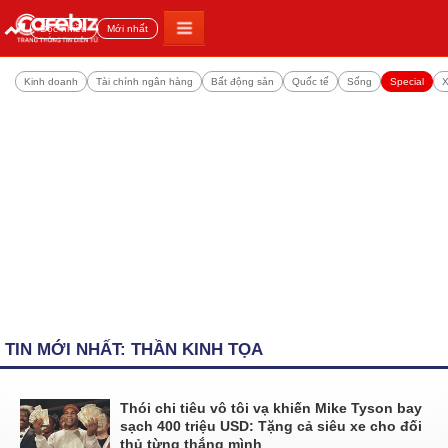
Đọc nhiều
Mới nhất
Kinh doanh
Tài chính ngân hàng
Bất động sản
Quốc tế
Sống
Special
X
TIN MỚI NHẤT: THẦN KINH TỌA
Thói chi tiêu vô tôi vạ khiến Mike Tyson bay
sạch 400 triệu USD: Tặng cả siêu xe cho đối
thủ từng thắng mình