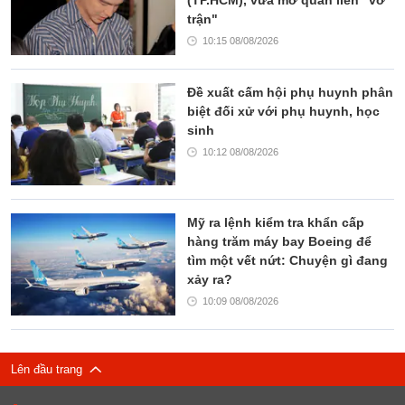
(TP.HCM), vừa mở quán liền "vỡ
trận"
10:15 08/08/2026
Đề xuất cấm hội phụ huynh phân
biệt đối xử với phụ huynh, học
sinh
10:12 08/08/2026
Mỹ ra lệnh kiểm tra khẩn cấp
hàng trăm máy bay Boeing để
tìm một vết nứt: Chuyện gì đang
xảy ra?
10:09 08/08/2026
Lên đầu trang