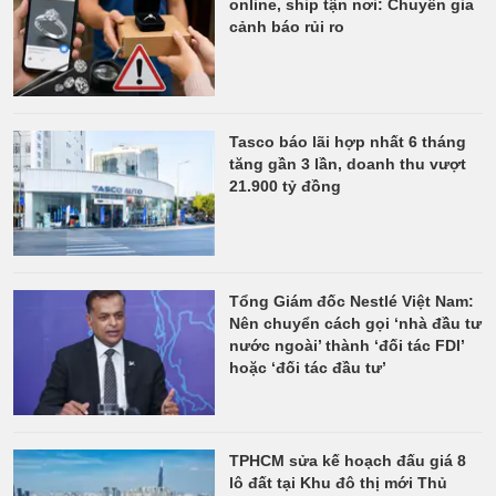
online, ship tận nơi: Chuyên gia
cảnh báo rủi ro
Tasco báo lãi hợp nhất 6 tháng
tăng gần 3 lần, doanh thu vượt
21.900 tỷ đồng
Tổng Giám đốc Nestlé Việt Nam:
Nên chuyển cách gọi ‘nhà đầu tư
nước ngoài’ thành ‘đối tác FDI’
hoặc ‘đối tác đầu tư’
TPHCM sửa kế hoạch đấu giá 8
lô đất tại Khu đô thị mới Thủ