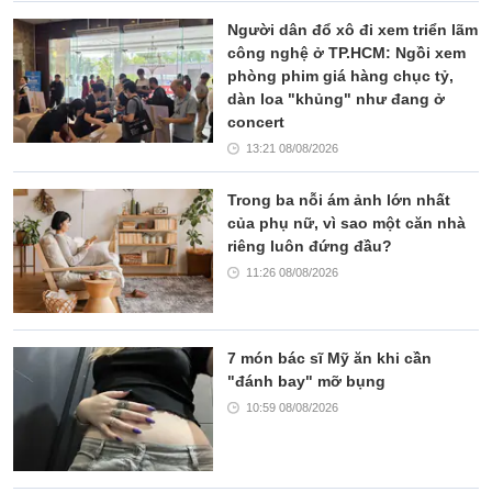
Người dân đổ xô đi xem triển lãm
công nghệ ở TP.HCM: Ngồi xem
phòng phim giá hàng chục tỷ,
dàn loa "khủng" như đang ở
concert
13:21 08/08/2026
Trong ba nỗi ám ảnh lớn nhất
của phụ nữ, vì sao một căn nhà
riêng luôn đứng đầu?
11:26 08/08/2026
7 món bác sĩ Mỹ ăn khi cần
"đánh bay" mỡ bụng
10:59 08/08/2026