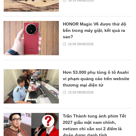
16:24 08/08/2026
HONOR Magic V6 được thử độ
bền trong máy giặt, kết quả ra
sao?
16:09 08/08/2026
Hơn 53.000 phụ tùng ô tô Asahi
vi phạm quảng cáo trên website
thương mại điện tử
15:59 08/08/2026
Trấn Thành tung ảnh phim Tết
2027 giấu mặt nam chính,
netizen chỉ cần soi 2 điểm là
đoán được danh tính