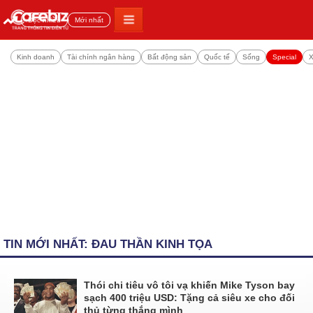
Đọc nhiều
Mới nhất
Kinh doanh
Tài chính ngân hàng
Bất động sản
Quốc tế
Sống
Special
X
TIN MỚI NHẤT: ĐAU THẦN KINH TỌA
Thói chi tiêu vô tôi vạ khiến Mike Tyson bay
sạch 400 triệu USD: Tặng cả siêu xe cho đối
thủ từng thắng mình