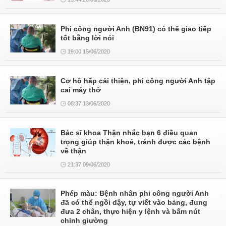
Phi công người Anh (BN91) có thể giao tiếp
tốt bằng lời nói
19:00 15/06/2020
Cơ hô hấp cải thiện, phi công người Anh tập
cai máy thở
08:37 13/06/2020
Bác sĩ khoa Thận nhắc bạn 6 điều quan
trọng giúp thận khoẻ, tránh được các bệnh
về thận
21:37 09/06/2020
Phép màu: Bệnh nhân phi công người Anh
đã có thể ngồi dậy, tự viết vào bảng, đung
đưa 2 chân, thực hiện y lệnh và bấm nút
chỉnh giường