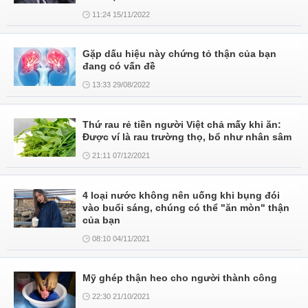
11:24 15/11/2022
Gặp dấu hiệu này chứng tỏ thận của bạn
đang có vấn đề
13:33 29/08/2022
Thứ rau rẻ tiền người Việt chả mấy khi ăn:
Được ví là rau trường thọ, bổ như nhân sâm
21:11 07/12/2021
4 loại nước không nên uống khi bụng đói
vào buổi sáng, chúng có thể "ăn mòn" thận
của bạn
08:10 04/11/2021
Mỹ ghép thận heo cho người thành công
22:30 21/10/2021