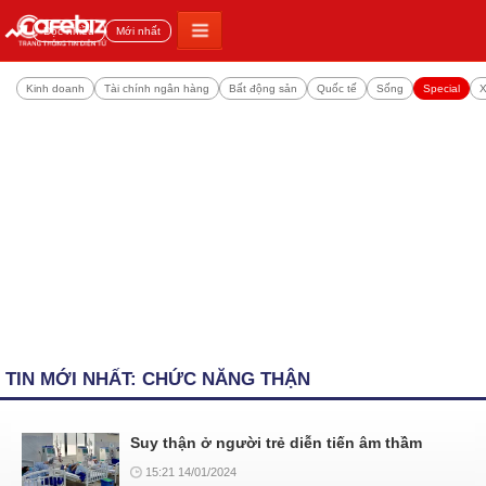
Đọc nhiều
Mới nhất
Kinh doanh
Tài chính ngân hàng
Bất động sản
Quốc tế
Sống
Special
X
TIN MỚI NHẤT: CHỨC NĂNG THẬN
Suy thận ở người trẻ diễn tiến âm thầm
15:21 14/01/2024