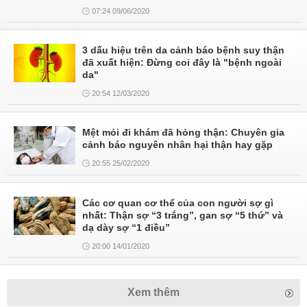
07:24 09/06/2020
3 dấu hiệu trên da cảnh báo bệnh suy thận
đã xuất hiện: Đừng coi đây là "bệnh ngoài
da"
20:54 12/03/2020
Mệt mỏi đi khám đã hỏng thận: Chuyên gia
cảnh báo nguyên nhân hại thận hay gặp
20:55 25/02/2020
Các cơ quan cơ thể của con người sợ gì
nhất: Thận sợ “3 trắng”, gan sợ “5 thứ” và
dạ dày sợ “1 điều”
20:00 14/01/2020
Xem thêm