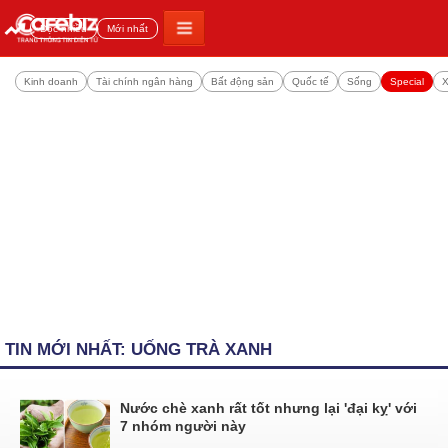
Đọc nhiều
Mới nhất
Kinh doanh
Tài chính ngân hàng
Bất động sản
Quốc tế
Sống
Special
X
TIN MỚI NHẤT: UỐNG TRÀ XANH
Nước chè xanh rất tốt nhưng lại 'đại kỵ' với
7 nhóm người này