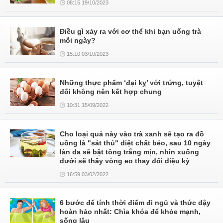
08:15 19/10/2023
Điều gì xảy ra với cơ thể khi bạn uống trà
mỗi ngày?
15:10 03/10/2023
Những thực phẩm ‘đại kỵ’ với trứng, tuyệt
đối không nên kết hợp chung
10:31 15/09/2022
Cho loại quả này vào trà xanh sẽ tạo ra đồ
uống là "sát thủ" diệt chất béo, sau 10 ngày
làn da sẽ bật tông trắng mịn, nhìn xuống
dưới sẽ thấy vòng eo thay đổi diệu kỳ
16:59 03/02/2022
6 bước để tính thời điểm đi ngủ và thức dậy
hoàn hảo nhất: Chìa khóa để khỏe mạnh,
sống lâu