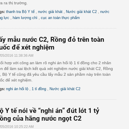
a ra thị trường.
,
,
,
gs:
thanh tra Bộ Y tế
nước giải khát
Nước giải khát C2
nước
,
,
ng lực
hàm lượng chì
cục an toàn thực phẩm
ấy mẫu nước C2, Rồng đỏ trên toàn
uốc để xét nghiệm
/05/2016 11:38:36 AM
ối hợp với công an làm rõ nghi án hối lộ 1 tỉ đồng cho 2 nhân
ên để làm sai lệch kết quả xét nghiệm nước giải khát C2, Rồng
, Bộ Y tế cũng đã yêu cầu lấy mẫu 2 sản phầm này trên toàn
ốc để xét nghiệm.
,
,
gs:
nghi án hối lộ
1 tỉ đồng
Nước giải khát C2
ộ Y tế nói về “nghi án” đút lót 1 tỷ
ồng của hãng nước ngọt C2
/05/2016 10:25:22 AM