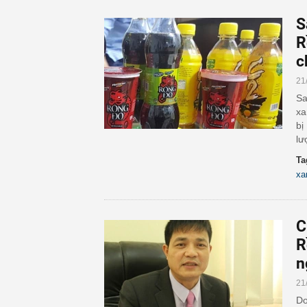
S
R
c
21
Sa
xa
bị
lư
Ta
xa
C
R
n
21
Do