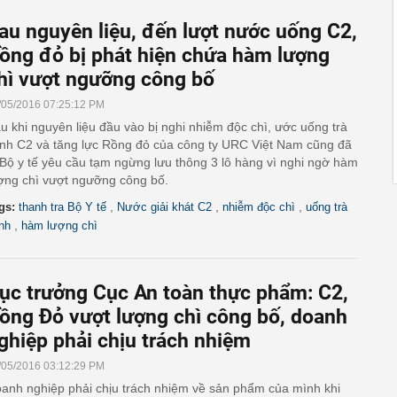
au nguyên liệu, đến lượt nước uống C2,
ồng đỏ bị phát hiện chứa hàm lượng
hì vượt ngưỡng công bố
/05/2016 07:25:12 PM
u khi nguyên liệu đầu vào bị nghi nhiễm độc chì, ước uống trà
nh C2 và tăng lực Rồng đỏ của công ty URC Việt Nam cũng đã
 Bộ y tế yêu cầu tạm ngừng lưu thông 3 lô hàng vì nghi ngờ hàm
ợng chì vượt ngưỡng công bố.
,
,
,
gs:
thanh tra Bộ Y tế
Nước giải khát C2
nhiễm độc chì
uống trà
,
nh
hàm lượng chì
ục trưởng Cục An toàn thực phẩm: C2,
ồng Đỏ vượt lượng chì công bố, doanh
ghiệp phải chịu trách nhiệm
/05/2016 03:12:29 PM
anh nghiệp phải chịu trách nhiệm về sản phẩm của mình khi