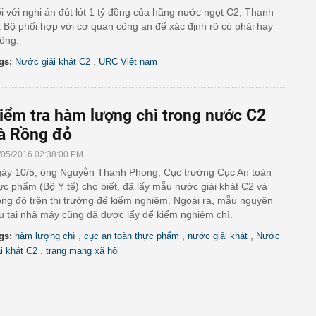
i với nghi án đút lót 1 tỷ đồng của hãng nước ngọt C2, Thanh
a Bộ phối hợp với cơ quan công an để xác định rõ có phải hay
ông.
,
gs:
Nước giải khát C2
URC Việt nam
iểm tra hàm lượng chì trong nước C2
à Rồng đỏ
/05/2016 02:38:00 PM
ày 10/5, ông Nguyễn Thanh Phong, Cục trưởng Cục An toàn
ực phẩm (Bộ Y tế) cho biết, đã lấy mẫu nước giải khát C2 và
ng đỏ trên thị trường để kiểm nghiệm. Ngoài ra, mẫu nguyên
ệu tại nhà máy cũng đã được lấy để kiểm nghiệm chì.
,
,
,
gs:
hàm lượng chì
cục an toàn thực phẩm
nước giải khát
Nước
,
ải khát C2
trang mạng xã hội