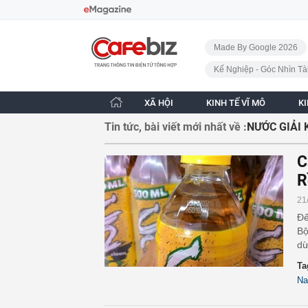
Bỏ qua điều hướng
CafeBiz - Trang chủ
Made By Google 2026
Kế Nghiệp - Góc Nhìn Tà
XÃ HỘI
KINH TẾ VĨ MÔ
K
Tin tức, bài viết mới nhất về :
NƯỚC GIẢI 
C
R
21
Đế
Bộ
dừ
Ta
N