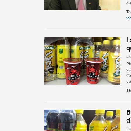
đư
Ta
tă
L
q
17
Ph
vi
đỏ
qu
Ta
B
đ
15