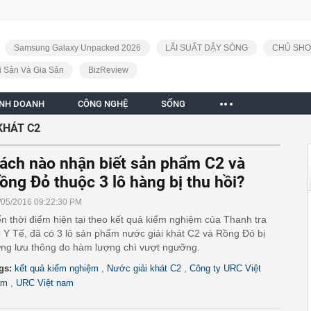
Samsung Galaxy Unpacked 2026
LÃI SUẤT DẬY SÓNG
CHỦ SHO
i Sản Và Gia Sản
BizReview
INH DOANH
CÔNG NGHỆ
SỐNG
KHÁT C2
ách nào nhận biết sản phẩm C2 và
ồng Đỏ thuộc 3 lô hàng bị thu hồi?
/05/2016 09:22:30 PM
n thời điểm hiện tại theo kết quả kiểm nghiệm của Thanh tra
 Y Tế, đã có 3 lô sản phẩm nước giải khát C2 và Rồng Đỏ bị
ng lưu thông do hàm lượng chì vượt ngưỡng.
,
,
gs:
kết quả kiểm nghiệm
Nước giải khát C2
Công ty URC Việt
,
am
URC Việt nam