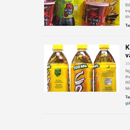
Đố
tr
kh
Ta
K
v
10
Ng
th
Rồ
li
Ta
gi