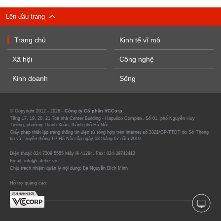
Lên đầu trang
Trang chủ
Kinh tế vĩ mô
Xã hội
Công nghệ
Kinh doanh
Sống
© Copyright 2012 - 2026 -
Công ty Cổ phần VCCorp.
Tầng 17, 19, 20, 21 Toà nhà Center Building - Hapulico Complex, Số 01, phố Nguyễn Huy
Tưởng, phường Thanh Xuân, thành phố Hà Nội
Giấy phép thiết lập trang thông tin điện tử tổng hợp trên internet số 3321/GP-TTĐT do Sở Thông
tin và Truyền thông TP Hà Nội cấp ngày 03 tháng 07 năm 2019.
Điện thoại: 024 7309 5555 Máy lẻ 41294. Fax: 024-39743413
Email: info@cafebiz.vn
Chịu trách nhiệm quản lý nội dung: Bà Nguyễn Bích Minh
Hỗ trợ quảng cáo: