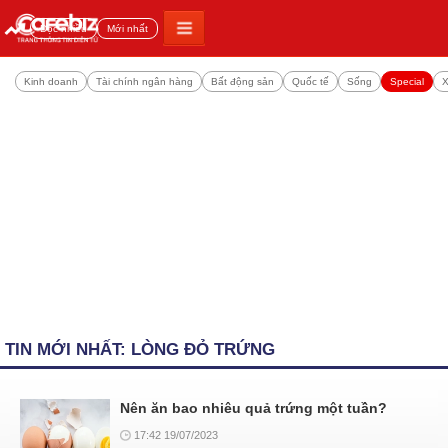
Đọc nhiều
Mới nhất
Kinh doanh
Tài chính ngân hàng
Bất động sản
Quốc tế
Sống
Special
X
TIN MỚI NHẤT: LÒNG ĐỎ TRỨNG
Nên ăn bao nhiêu quả trứng một tuần?
17:42 19/07/2023