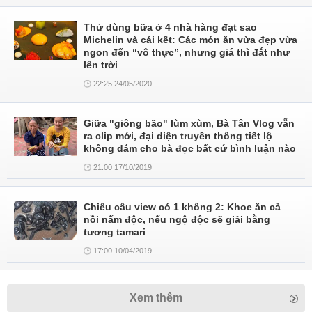
Thử dùng bữa ở 4 nhà hàng đạt sao
Michelin và cái kết: Các món ăn vừa đẹp vừa
ngon đến “vô thực”, nhưng giá thì đắt như
lên trời
22:25 24/05/2020
Giữa "giông bão" lùm xùm, Bà Tân Vlog vẫn
ra clip mới, đại diện truyền thông tiết lộ
không dám cho bà đọc bất cứ bình luận nào
21:00 17/10/2019
Chiêu câu view có 1 không 2: Khoe ăn cả
nồi nấm độc, nếu ngộ độc sẽ giải bằng
tương tamari
17:00 10/04/2019
Xem thêm