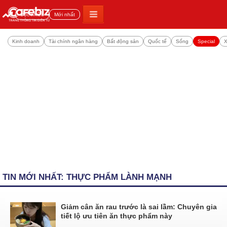
Đọc nhiều
Mới nhất
Kinh doanh
Tài chính ngân hàng
Bất động sản
Quốc tế
Sống
Special
X
TIN MỚI NHẤT: THỰC PHẨM LÀNH MẠNH
Giảm cân ăn rau trước là sai lầm: Chuyên gia
tiết lộ ưu tiên ăn thực phẩm này