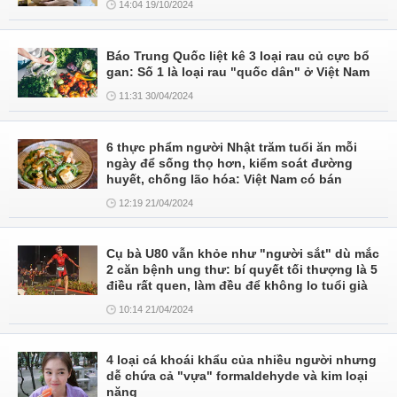
14:04 19/10/2024
Báo Trung Quốc liệt kê 3 loại rau củ cực bổ
gan: Số 1 là loại rau "quốc dân" ở Việt Nam
11:31 30/04/2024
6 thực phẩm người Nhật trăm tuổi ăn mỗi
ngày để sống thọ hơn, kiểm soát đường
huyết, chống lão hóa: Việt Nam có bán
12:19 21/04/2024
Cụ bà U80 vẫn khỏe như "người sắt" dù mắc
2 căn bệnh ung thư: bí quyết tối thượng là 5
điều rất quen, làm đều để không lo tuổi già
10:14 21/04/2024
4 loại cá khoái khẩu của nhiều người nhưng
dễ chứa cả "vựa" formaldehyde và kim loại
nặng