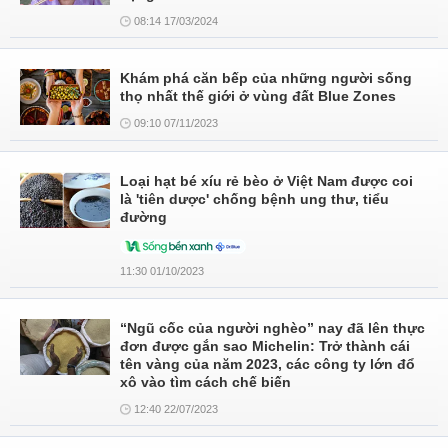
08:14 17/03/2024
Khám phá căn bếp của những người sống
thọ nhất thế giới ở vùng đất Blue Zones
09:10 07/11/2023
Loại hạt bé xíu rẻ bèo ở Việt Nam được coi
là 'tiên dược' chống bệnh ung thư, tiểu
đường
11:30 01/10/2023
“Ngũ cốc của người nghèo” nay đã lên thực
đơn được gắn sao Michelin: Trở thành cái
tên vàng của năm 2023, các công ty lớn đổ
xô vào tìm cách chế biến
12:40 22/07/2023