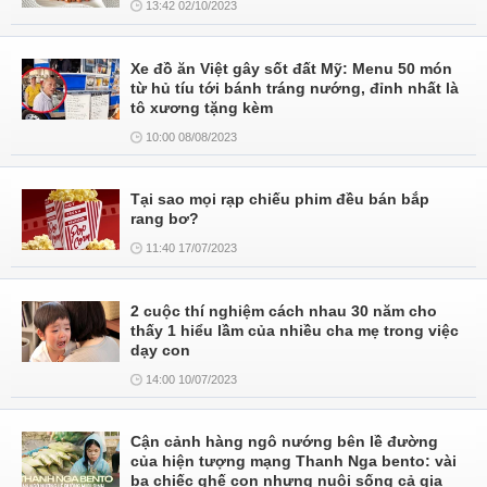
13:42 02/10/2023
Xe đồ ăn Việt gây sốt đất Mỹ: Menu 50 món
từ hủ tíu tới bánh tráng nướng, đỉnh nhất là
tô xương tặng kèm
10:00 08/08/2023
Tại sao mọi rạp chiếu phim đều bán bắp
rang bơ?
11:40 17/07/2023
2 cuộc thí nghiệm cách nhau 30 năm cho
thấy 1 hiểu lầm của nhiều cha mẹ trong việc
dạy con
14:00 10/07/2023
Cận cảnh hàng ngô nướng bên lề đường
của hiện tượng mạng Thanh Nga bento: vài
ba chiếc ghế con nhưng nuôi sống cả gia