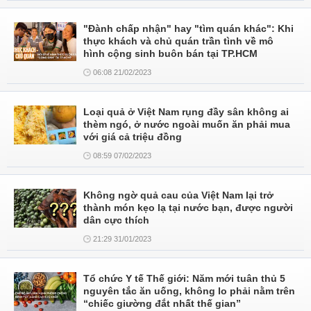
"Đành chấp nhận" hay "tìm quán khác": Khi
thực khách và chủ quán trần tình về mô
hình cộng sinh buôn bán tại TP.HCM
06:08 21/02/2023
Loại quả ở Việt Nam rụng đầy sân không ai
thèm ngó, ở nước ngoài muốn ăn phải mua
với giá cả triệu đồng
08:59 07/02/2023
Không ngờ quả cau của Việt Nam lại trở
thành món kẹo lạ tại nước bạn, được người
dân cực thích
21:29 31/01/2023
Tổ chức Y tế Thế giới: Năm mới tuân thủ 5
nguyên tắc ăn uống, không lo phải nằm trên
“chiếc giường đắt nhất thế gian”