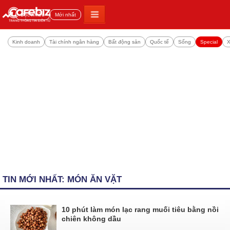
Đọc nhiều
Mới nhất
Kinh doanh
Tài chính ngân hàng
Bất động sản
Quốc tế
Sống
Special
X
TIN MỚI NHẤT: MÓN ĂN VẶT
10 phút làm món lạc rang muối tiêu bằng nồi
chiên không dầu