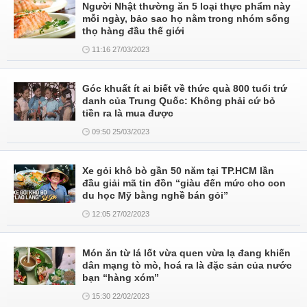
Người Nhật thường ăn 5 loại thực phẩm này
mỗi ngày, bảo sao họ nằm trong nhóm sống
thọ hàng đầu thế giới
11:16 27/03/2023
Góc khuất ít ai biết về thức quà 800 tuổi trứ
danh của Trung Quốc: Không phải cứ bỏ
tiền ra là mua được
09:50 25/03/2023
Xe gỏi khô bò gần 50 năm tại TP.HCM lần
đầu giải mã tin đồn “giàu đến mức cho con
du học Mỹ bằng nghề bán gỏi”
12:05 27/02/2023
Món ăn từ lá lốt vừa quen vừa lạ đang khiến
dân mạng tò mò, hoá ra là đặc sản của nước
bạn “hàng xóm”
15:30 22/02/2023