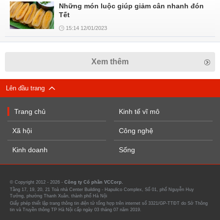
Những món luộc giúp giảm cân nhanh đón
Tết
15:14 12/01/2023
Xem thêm
Lên đầu trang
Trang chủ
Kinh tế vĩ mô
Xã hội
Công nghệ
Kinh doanh
Sống
© Copyright 2012 - 2026 -
Công ty Cổ phần VCCorp.
Tầng 17, 19, 20, 21 Toà nhà Center Building - Hapulico Complex, Số 01, phố Nguyễn Huy
Tưởng, phường Thanh Xuân, thành phố Hà Nội
Giấy phép thiết lập trang thông tin điện tử tổng hợp trên internet số 3321/GP-TTĐT do Sở Thông
tin và Truyền thông TP Hà Nội cấp ngày 03 tháng 07 năm 2019.