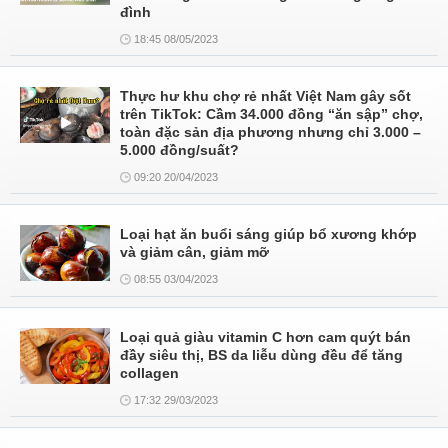
đình
18:45 08/05/2023
Thực hư khu chợ rẻ nhất Việt Nam gây sốt
trên TikTok: Cầm 34.000 đồng “ăn sập” chợ,
toàn đặc sản địa phương nhưng chỉ 3.000 –
5.000 đồng/suất?
09:20 20/04/2023
Loại hạt ăn buổi sáng giúp bổ xương khớp
và giảm cân, giảm mỡ
08:55 03/04/2023
Loại quả giàu vitamin C hơn cam quýt bán
đầy siêu thị, BS da liễu dùng đều để tăng
collagen
17:32 29/03/2023