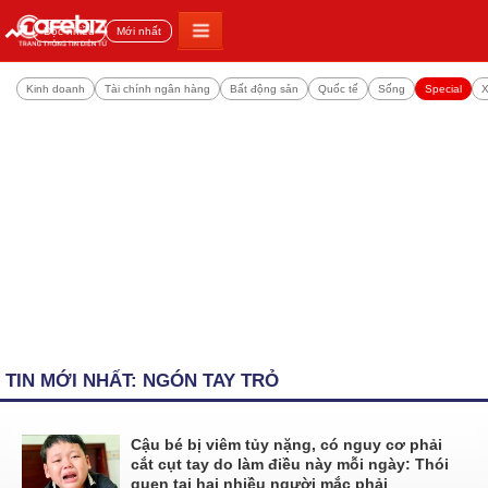
Đọc nhiều
Mới nhất
Kinh doanh
Tài chính ngân hàng
Bất động sản
Quốc tế
Sống
Special
X
TIN MỚI NHẤT: NGÓN TAY TRỎ
Cậu bé bị viêm tủy nặng, có nguy cơ phải
cắt cụt tay do làm điều này mỗi ngày: Thói
quen tai hại nhiều người mắc phải