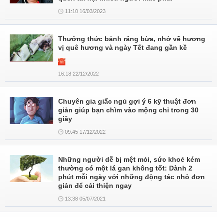
11:10 16/03/2023
Thưởng thức bánh răng bừa, nhớ về hương
vị quê hương và ngày Tết đang gần kề
16:18 22/12/2022
Chuyên gia giấc ngủ gợi ý 6 kỹ thuật đơn
giản giúp bạn chìm vào mộng chỉ trong 30
giây
09:45 17/12/2022
Những người dễ bị mệt mỏi, sức khoẻ kém
thường có một lá gan không tốt: Dành 2
phút mỗi ngày với những động tác nhỏ đơn
giản để cải thiện ngay
13:38 05/07/2021