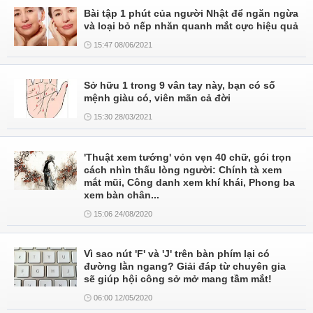
Bài tập 1 phút của người Nhật để ngăn ngừa
và loại bỏ nếp nhăn quanh mắt cực hiệu quả
15:47 08/06/2021
Sở hữu 1 trong 9 vân tay này, bạn có số
mệnh giàu có, viên mãn cả đời
15:30 28/03/2021
'Thuật xem tướng' vỏn vẹn 40 chữ, gói trọn
cách nhìn thấu lòng người: Chính tà xem
mắt mũi, Công danh xem khí khái, Phong ba
xem bàn chân...
15:06 24/08/2020
Vì sao nút 'F' và 'J' trên bàn phím lại có
đường lằn ngang? Giải đáp từ chuyên gia
sẽ giúp hội công sở mở mang tầm mắt!
06:00 12/05/2020