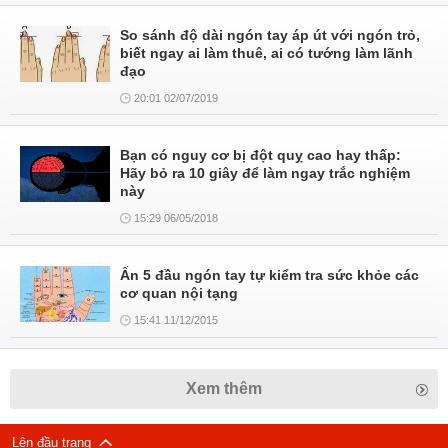
So sánh độ dài ngón tay áp út với ngón trỏ,
biết ngay ai làm thuê, ai có tướng làm lãnh
đạo
20:01 02/07/2019
Bạn có nguy cơ bị đột quỵ cao hay thấp:
Hãy bỏ ra 10 giây để làm ngay trắc nghiệm
này
15:29 06/05/2018
Ấn 5 đầu ngón tay tự kiểm tra sức khỏe các
cơ quan nội tạng
15:41 11/12/2015
Xem thêm
Lên đầu trang