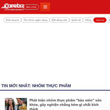
Đọc nhiều
Mới nhất
Kinh doanh
Tài chính ngân hàng
Bất động sản
Quốc tế
Sống
Special
X
TIN MỚI NHẤT: NHÓM THỰC PHẨM
Phát hiện nhóm thực phẩm "bào mòn" sức
khỏe, gây nghiện chẳng kém gì chất kích
thích