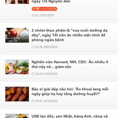
ngày Tết Nguyên đán
11:52 23/01/2023
2 nhóm thực phẩm là "vua nuôi dưỡng dạ
dày", ngày Tết nên ăn nhiều một chút để
phòng ngừa bệnh
22:29 18/01/2023
Nghiên cứu Harvard, NIH, CDC: Ăn nhiều 4
thứ này sẽ... giảm cân
16:29 11/01/2023
Bác sĩ giải đáp câu hỏi: 'Ăn khoai lang mỗi
ngày giúp hạ hay tăng đường huyết?'
09:42 16/12/2022
USD lao dốc, yen Nhật, bảng Anh, vàng và