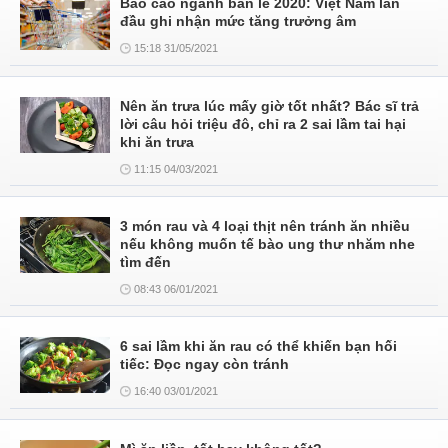
Báo cáo ngành bán lẻ 2020: Việt Nam lần
đầu ghi nhận mức tăng trưởng âm
15:18 31/05/2021
Nên ăn trưa lúc mấy giờ tốt nhất? Bác sĩ trả
lời câu hỏi triệu đô, chỉ ra 2 sai lầm tai hại
khi ăn trưa
11:15 04/03/2021
3 món rau và 4 loại thịt nên tránh ăn nhiều
nếu không muốn tế bào ung thư nhăm nhe
tìm đến
08:43 06/01/2021
6 sai lầm khi ăn rau có thể khiến bạn hối
tiếc: Đọc ngay còn tránh
16:40 03/01/2021