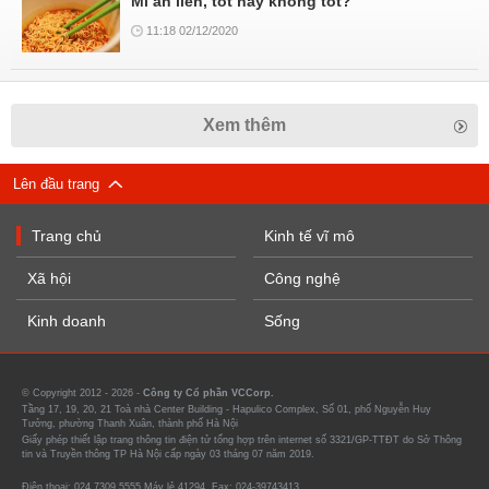
Mì ăn liền, tốt hay không tốt?
11:18 02/12/2020
Xem thêm
Lên đầu trang
Trang chủ
Kinh tế vĩ mô
Xã hội
Công nghệ
Kinh doanh
Sống
© Copyright 2012 - 2026 -
Công ty Cổ phần VCCorp.
Tầng 17, 19, 20, 21 Toà nhà Center Building - Hapulico Complex, Số 01, phố Nguyễn Huy
Tưởng, phường Thanh Xuân, thành phố Hà Nội
Giấy phép thiết lập trang thông tin điện tử tổng hợp trên internet số 3321/GP-TTĐT do Sở Thông
tin và Truyền thông TP Hà Nội cấp ngày 03 tháng 07 năm 2019.
Điện thoại: 024 7309 5555 Máy lẻ 41294. Fax: 024-39743413