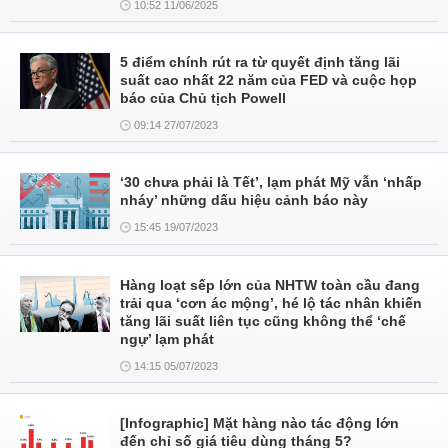
10:52 11/06/2025
5 điểm chính rút ra từ quyết định tăng lãi
suất cao nhất 22 năm của FED và cuộc họp
báo của Chủ tịch Powell
09:14 27/07/2023
‘30 chưa phải là Tết’, lạm phát Mỹ vẫn ‘nhấp
nháy’ những dấu hiệu cảnh báo này
15:45 19/07/2023
Hàng loạt sếp lớn của NHTW toàn cầu đang
trải qua ‘cơn ác mộng’, hé lộ tác nhân khiến
tăng lãi suất liên tục cũng không thể ‘chế
ngự’ lạm phát
14:15 05/07/2023
[Infographic] Mặt hàng nào tác động lớn
đến chỉ số giá tiêu dùng tháng 5?