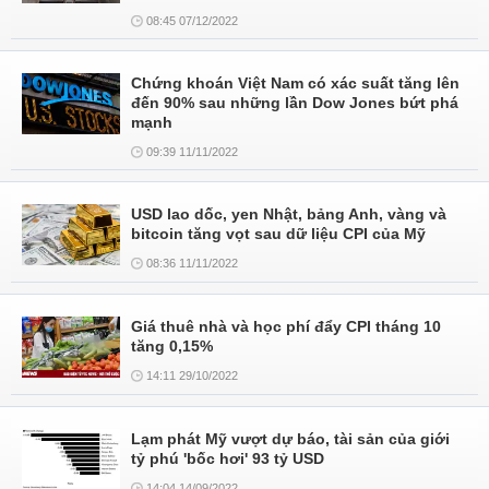
08:45 07/12/2022
Chứng khoán Việt Nam có xác suất tăng lên
đến 90% sau những lần Dow Jones bứt phá
mạnh
09:39 11/11/2022
USD lao dốc, yen Nhật, bảng Anh, vàng và
bitcoin tăng vọt sau dữ liệu CPI của Mỹ
08:36 11/11/2022
Giá thuê nhà và học phí đẩy CPI tháng 10
tăng 0,15%
14:11 29/10/2022
Lạm phát Mỹ vượt dự báo, tài sản của giới
tỷ phú 'bốc hơi' 93 tỷ USD
14:04 14/09/2022