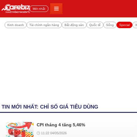
Đọc nhiều
Mới nhất
Kinh doanh
Tài chính ngân hàng
Bất động sản
Quốc tế
Sống
Special
X
TIN MỚI NHẤT: CHỈ SỐ GIÁ TIÊU DÙNG
CPI tháng 4 tăng 5,46%
11:22 04/05/2026