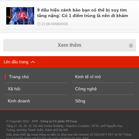
9 dấu hiệu cảnh báo bạn có thể bị suy tim
tăng nặng: Có 1 điểm trùng là nên đi khám
21:06 03/06/2019
Xem thêm
Lên đầu trang
Trang chủ
Kinh tế vĩ mô
Xã hội
Công nghệ
Kinh doanh
Sống
© Copyright 2012 - 2026 -
Công ty Cổ phần VCCorp.
Tầng 17, 19, 20, 21 Toà nhà Center Building - Hapulico Complex, Số 01, phố Nguyễn Huy
Tưởng, phường Thanh Xuân, thành phố Hà Nội
Giấy phép thiết lập trang thông tin điện tử tổng hợp trên internet số 3321/GP-TTĐT do Sở Thông
tin và Truyền thông TP Hà Nội cấp ngày 03 tháng 07 năm 2019.