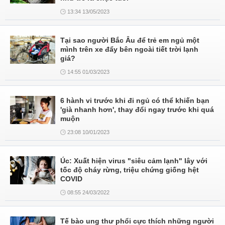
13:34 13/05/2023
Tại sao người Bắc Âu để trẻ em ngủ một
mình trên xe đẩy bên ngoài tiết trời lạnh
giá?
14:55 01/03/2023
6 hành vi trước khi đi ngủ có thể khiến bạn
'già nhanh hơn', thay đổi ngay trước khi quá
muộn
23:08 10/01/2023
Úc: Xuất hiện virus "siêu cảm lạnh" lây với
tốc độ cháy rừng, triệu chứng giống hệt
COVID
08:55 24/03/2022
Tế bào ung thư phổi cực thích những người