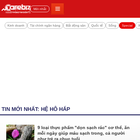
Đọc nhiều
Mới nhất
Kinh doanh
Tài chính ngân hàng
Bất động sản
Quốc tế
Sống
Special
X
TIN MỚI NHẤT: HỆ HÔ HẤP
9 loại thực phẩm "dọn sạch rác" cơ thể, ăn
mỗi ngày giúp máu sạch trong, cả người
như trẻ ra chục tuổi