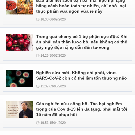
Đào thải hết sạch cặn bã, thải độc nội tạng
bằng cách hoàn toàn tự nhiên, chỉ nhờ loại
thực phẩm vừa ngon vừa rẻ này
16:33 06/09/2020
Trong quả cherry có 1 bộ phận cực độc: Khi
ăn phải cẩn thận lược bỏ, nếu không có thể
gây ngộ độc nặng dẫn đến tử vong
14:26 30/07/2020
Nghiên cứu mới: Không chỉ phổi, virus
SARS-CoV-2 còn có thể làm tổn thương não
11:37 09/05/2020
Các nghiên cứu công bố: Tác hại nghiêm
trọng của Covid-19 lên đa tạng, phải mất tới
15 năm để phục hồi
19:51 15/04/2020