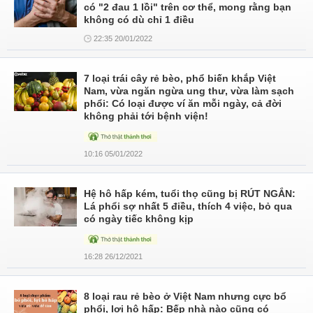
có "2 đau 1 lồi" trên cơ thể, mong rằng bạn
không có dù chỉ 1 điều
22:35 20/01/2022
7 loại trái cây rẻ bèo, phổ biến khắp Việt
Nam, vừa ngăn ngừa ung thư, vừa làm sạch
phổi: Có loại được ví ăn mỗi ngày, cả đời
không phải tới bệnh viện!
10:16 05/01/2022
Hệ hô hấp kém, tuổi thọ cũng bị RÚT NGẮN:
Lá phổi sợ nhất 5 điều, thích 4 việc, bỏ qua
có ngày tiếc không kịp
16:28 26/12/2021
8 loại rau rẻ bèo ở Việt Nam nhưng cực bổ
phổi, lợi hô hấp: Bếp nhà nào cũng có