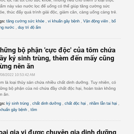
ớc lọc rất tốt cho sức khỏe, nhưng nếu cho thêm 5 loại thực
ẩm này vào nước lọc để uống có thể giúp tăng cường sức
ỏe, thúc đẩy quá trình giải độc, giảm cân, càng uống càng trẻ.
,
,
,
gs:
tăng cường sức khỏe
vi khuẩn gây bệnh
Vận động viên
bổ
,
ng nước
duy trì độ ẩm
hững bộ phận 'cực độc' của tôm chứa
ầy ký sinh trùng, thèm đến mấy cũng
ừng nên ăn
/08/2022 10:53:42 AM
m là loại thủy sản chứa nhiều chất dinh dưỡng. Tuy nhiên, có
ững bộ phận của nó chứa đầy chất độc hại, hoàn toàn không
n ăn.
,
,
,
,
gs:
ký sinh trùng
chất dinh dưỡng
chất độc hại
nhầm lẫn tai hại
,
 khuẩn gây bệnh
tôm
oại gia vị được chuyên gia dinh dưỡng