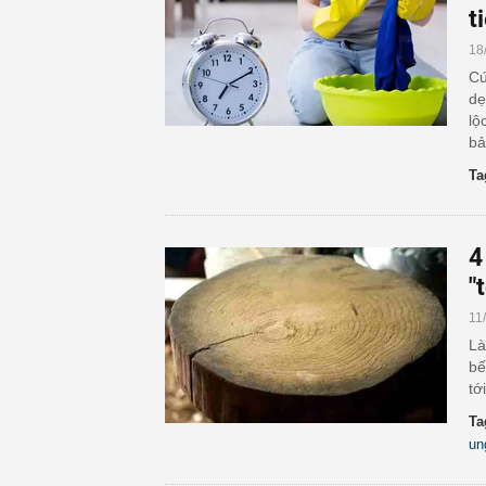
t
18
Cứ
dẹ
lộ
bả
Ta
4
"
11
Là
bế
tớ
Ta
un