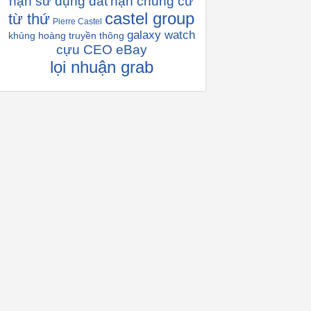
hạn sử dụng đất
hạn chung cư
castel group
từ thứ
Pierre Castel
galaxy watch
khủng hoàng truyền thông
cựu CEO eBay
lọi nhuận grab