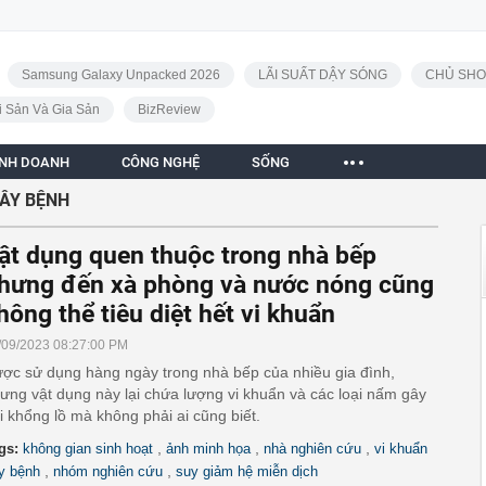
Samsung Galaxy Unpacked 2026
LÃI SUẤT DẬY SÓNG
CHỦ SHO
i Sản Và Gia Sản
BizReview
INH DOANH
CÔNG NGHỆ
SỐNG
GÂY BỆNH
ật dụng quen thuộc trong nhà bếp
hưng đến xà phòng và nước nóng cũng
hông thể tiêu diệt hết vi khuẩn
/09/2023 08:27:00 PM
ợc sử dụng hàng ngày trong nhà bếp của nhiều gia đình,
ưng vật dụng này lại chứa lượng vi khuẩn và các loại nấm gây
i khổng lồ mà không phải ai cũng biết.
,
,
,
gs:
không gian sinh hoạt
ảnh minh họa
nhà nghiên cứu
vi khuẩn
,
,
y bệnh
nhóm nghiên cứu
suy giảm hệ miễn dịch