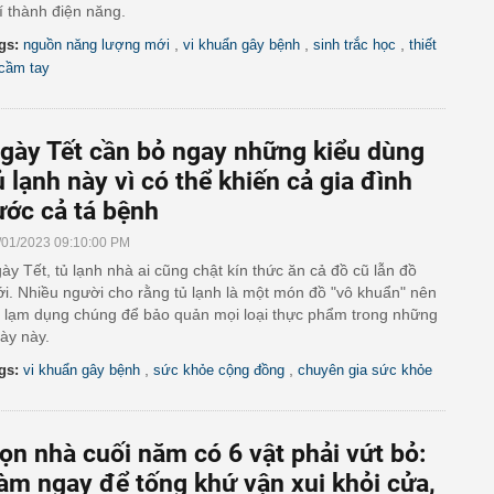
í thành điện năng.
,
,
,
gs:
nguồn năng lượng mới
vi khuẩn gây bệnh
sinh trắc học
thiết
 cầm tay
gày Tết cần bỏ ngay những kiểu dùng
ủ lạnh này vì có thể khiến cả gia đình
ước cả tá bệnh
/01/2023 09:10:00 PM
ày Tết, tủ lạnh nhà ai cũng chật kín thức ăn cả đồ cũ lẫn đồ
i. Nhiều người cho rằng tủ lạnh là một món đồ "vô khuẩn" nên
 lạm dụng chúng để bảo quản mọi loại thực phẩm trong những
ày này.
,
,
gs:
vi khuẩn gây bệnh
sức khỏe cộng đồng
chuyên gia sức khỏe
ọn nhà cuối năm có 6 vật phải vứt bỏ:
àm ngay để tống khứ vận xui khỏi cửa,