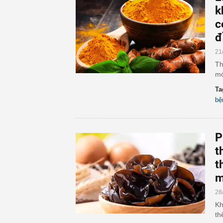
k
c
đ
21
Th
mó
Ta
bệ
P
t
t
m
28
Kh
th