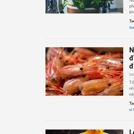
Nư
ph
kh
Ta
su
N
đ
đ
08
Tô
nh
nê
Ta
vi
L