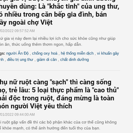
huyên dùng: Là "khắc tinh" của ung thư,
ó nhiều trong căn bếp gia đình, bán
ầy ngoài chợ Việt
/02/2022 09:57:52 AM
ứ gia vị này đem lại nhiều lợi ích cho sức khỏe cũng như giúp
n ăn, thức uống thêm thơm ngon, hấp dẫn.
,
,
,
gs:
người Ấn Độ
chống oxy hoá
hệ thống miễn dịch
vi khuẩn gây
,
,
,
nh
điều trị ung thư
giảm di căn
chất dinh dưỡng
hụ nữ ruột càng "sạch" thì càng sống
họ, trẻ lâu: 5 loại thực phẩm là "cao thủ"
hải độc trong ruột, đáng mừng là toàn
ón người Việt yêu thích
/01/2022 09:44:00 AM
i ruột gặp vấn đề thì các bộ phận khác của cơ thể cũng không
ể khỏe mạnh, có thể ảnh hưởng đến tuổi thọ của bạn.