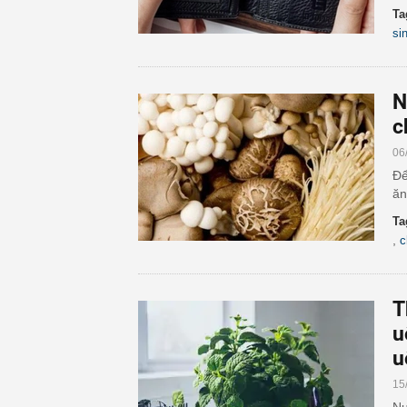
Ta
si
N
c
06
Để
ăn
Ta
,
c
T
u
u
15