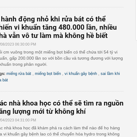
 hành động nhỏ khi rửa bát có thể
hiến vi khuẩn tăng 480.000 lần, nhiều
hà vẫn vô tư làm mà không hề biết
/08/2023 06:30:00 PM
i cm vuông trong một miếng bọt biển có thể chứa tới 54 tỷ vi
uẩn, gấp 200.000 lần so với bồn cầu và tương đương với lượng
 khuẩn trong phân người.
,
,
,
gs:
miếng rửa bát
miếng bọt biển
vi khuẩn gây bệnh
sai lầm khi
a bát
ác nhà khoa học có thể sẽ tìm ra nguồn
ăng lượng mới từ không khí
/04/2023 04:31:00 PM
c nhà khoa học đã khám phá ra cách làm thế nào để họ hàng
a vi khuẩn gây bệnh lao có thể chuyển hóa hydro trong không