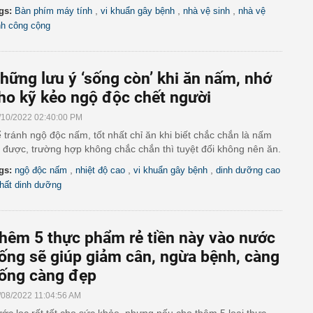
,
,
,
gs:
Bàn phím máy tính
vi khuẩn gây bệnh
nhà vệ sinh
nhà vệ
nh công cộng
hững lưu ý ‘sống còn’ khi ăn nấm, nhớ
ho kỹ kẻo ngộ độc chết người
/10/2022 02:40:00 PM
 tránh ngộ độc nấm, tốt nhất chỉ ăn khi biết chắc chắn là nấm
 được, trường hợp không chắc chắn thì tuyệt đối không nên ăn.
,
,
,
gs:
ngộ độc nấm
nhiệt độ cao
vi khuẩn gây bệnh
dinh dưỡng cao
hất dinh dưỡng
hêm 5 thực phẩm rẻ tiền này vào nước
ống sẽ giúp giảm cân, ngừa bệnh, càng
ống càng đẹp
/08/2022 11:04:56 AM