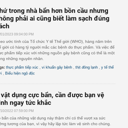
hứ trong nhà bẩn hơn bồn cầu nhưng
hông phải ai cũng biết làm sạch đúng
ách
/01/2023 09:04:00 PM
eo ước tính của Tổ chức Y tế Thế giới (WHO), hàng năm trên
ế giới có hàng tỷ người mắc các bệnh do thực phẩm. Và việc để
ực phẩm tiếp xúc với những nguồn gây bệnh cũng có thể là một
ong những nguyên nhân.
,
,
,
gs:
thực phẩm tiếp xúc
vi khuẩn gây bệnh
thịt đông lạnh
y tế thế
,
ới
Biểu hiện ngộ độc
 vật dụng cực bẩn, cần được bạn vệ
inh ngay tức khắc
/10/2022 07:59:00 PM
 bẩn của những vật dụng này thậm chí có thể vượt xa sức
ởng tượng của bạn, vì vậy hãy lập tức làm vệ sinh cho chúng.