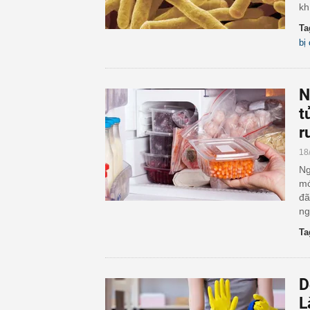
kh
Ta
bị
N
t
r
18
Ng
mớ
đã
ng
Ta
D
L