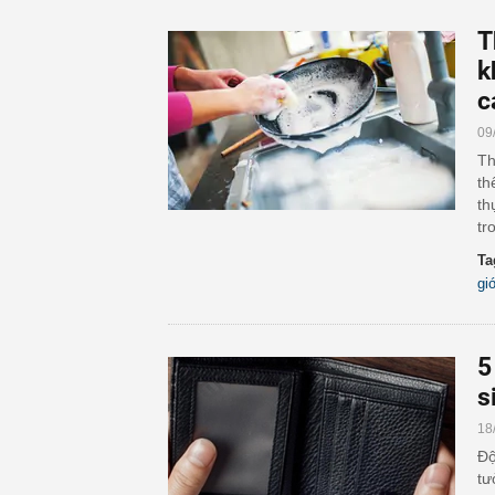
T
k
c
09
Th
th
th
tr
Ta
gi
5
s
18
Độ
tư