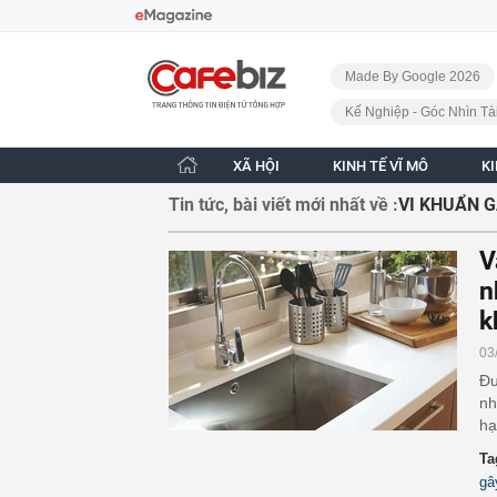
Bỏ qua điều hướng
CafeBiz - Trang chủ
Made By Google 2026
Kế Nghiệp - Góc Nhìn Tà
XÃ HỘI
KINH TẾ VĨ MÔ
K
Tin tức, bài viết mới nhất về :
VI KHUẨN 
V
n
k
03
Đư
nh
hạ
Ta
gâ