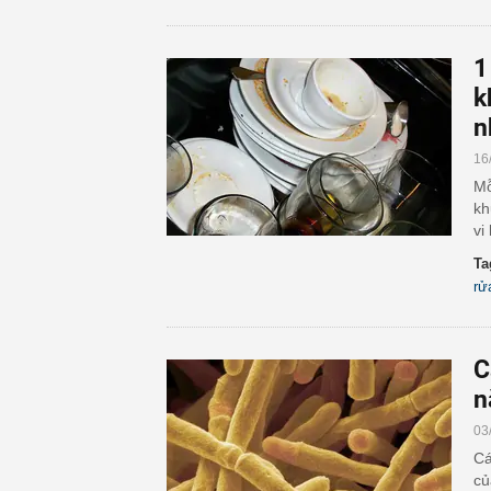
1
k
n
16
Mỗ
kh
vi
Ta
rử
C
n
03
Cá
củ