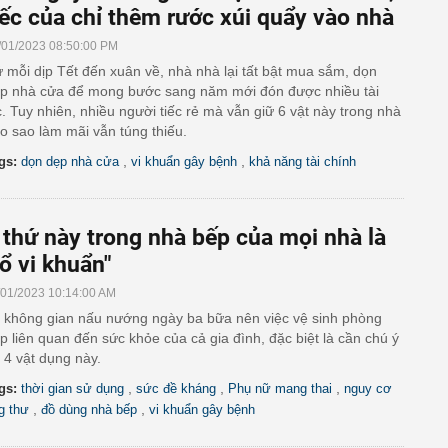
iếc của chỉ thêm rước xúi quẩy vào nhà
/01/2023 08:50:00 PM
 mỗi dịp Tết đến xuân về, nhà nhà lại tất bật mua sắm, dọn
p nhà cửa để mong bước sang năm mới đón được nhiều tài
c. Tuy nhiên, nhiều người tiếc rẻ mà vẫn giữ 6 vật này trong nhà
o sao làm mãi vẫn túng thiếu.
,
,
gs:
dọn dẹp nhà cửa
vi khuẩn gây bệnh
khả năng tài chính
 thứ này trong nhà bếp của mọi nhà là
tổ vi khuẩn"
/01/2023 10:14:00 AM
 không gian nấu nướng ngày ba bữa nên việc vệ sinh phòng
p liên quan đến sức khỏe của cả gia đình, đặc biệt là cần chú ý
i 4 vật dụng này.
,
,
,
gs:
thời gian sử dụng
sức đề kháng
Phụ nữ mang thai
nguy cơ
,
,
g thư
đồ dùng nhà bếp
vi khuẩn gây bệnh