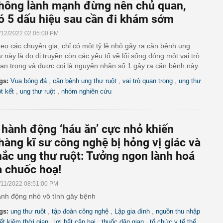
hông lành mạnh đừng nên chủ quan,
ó 5 dấu hiệu sau cần đi khám sớm
/12/2022 02:05:00 PM
eo các chuyên gia, chỉ có một tỷ lệ nhỏ gây ra căn bệnh ung
ư này là do di truyền còn các yếu tố về lối sống đóng một vai trò
an trọng và được coi là nguyên nhân số 1 gây ra căn bệnh này.
,
,
,
gs:
Vua bóng đá
căn bệnh ung thư ruột
vai trò quan trọng
ung thư
,
,
ột kết
ung thư ruột
nhóm nghiên cứu
 hành động ‘háu ăn’ cực nhỏ khiến
hàng kĩ sư công nghệ bị hỏng vị giác và
ắc ung thư ruột: Tưởng ngon lành hoá
a chuốc hoạ!
/11/2022 08:51:00 PM
nh động nhỏ vô tình gây bệnh
,
,
,
gs:
ung thư ruột
tập đoàn công nghệ
Lập gia đình
nguồn thu nhập
,
,
,
iết kiệm thời gian
lợi bất cập hại
thuốc dân gian
tổ chức y tế thế