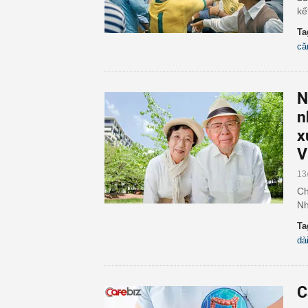
kế
Ta
că
N
n
x
V
13
Ch
Nh
Ta
dài
C