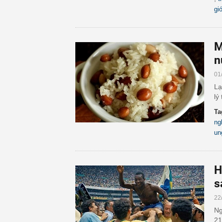
gi
M
n
01
Lạ
lý
Ta
ng
un
H
s
22
Ng
21