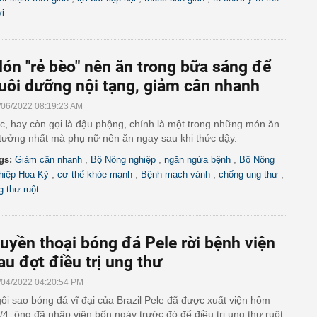
ới
ón "rẻ bèo" nên ăn trong bữa sáng để
uôi dưỡng nội tạng, giảm cân nhanh
/06/2022 08:19:23 AM
c, hay còn gọi là đậu phộng, chính là một trong những món ăn
 tưởng nhất mà phụ nữ nên ăn ngay sau khi thức dậy.
,
,
,
gs:
Giảm cân nhanh
Bộ Nông nghiệp
ngăn ngừa bệnh
Bộ Nông
,
,
,
,
hiệp Hoa Kỳ
cơ thể khỏe mạnh
Bệnh mạch vành
chống ung thư
g thư ruột
uyền thoại bóng đá Pele rời bệnh viện
au đợt điều trị ung thư
/04/2022 04:20:54 PM
ôi sao bóng đá vĩ đại của Brazil Pele đã được xuất viện hôm
/4, ông đã nhập viện bốn ngày trước đó để điều trị ung thư ruột