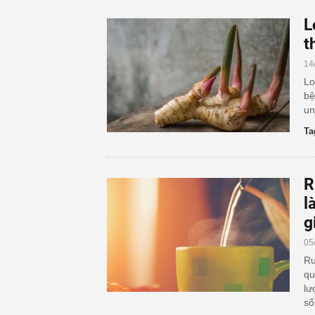
L
t
14
Lo
bệ
un
Ta
R
l
g
05
Ru
qu
lư
số