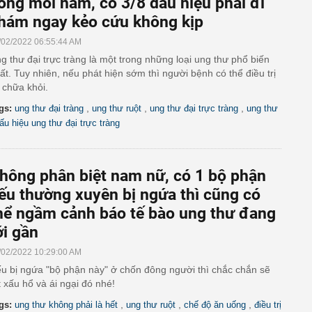
ong mỗi năm, có 3/8 dấu hiệu phải đi
hám ngay kẻo cứu không kịp
/02/2022 06:55:44 AM
g thư đại trực tràng là một trong những loại ung thư phổ biến
ất. Tuy nhiên, nếu phát hiện sớm thì người bệnh có thể điều trị
 chữa khỏi.
,
,
,
gs:
ung thư đại tràng
ung thư ruột
ung thư đại trực tràng
ung thư
ấu hiệu ung thư đại trực tràng
hông phân biệt nam nữ, có 1 bộ phận
ếu thường xuyên bị ngứa thì cũng có
hể ngầm cảnh báo tế bào ung thư đang
ới gần
/02/2022 10:29:00 AM
u bị ngứa "bộ phận này" ở chốn đông người thì chắc chắn sẽ
t xấu hổ và ái ngại đó nhé!
,
,
,
gs:
ung thư không phải là hết
ung thư ruột
chế độ ăn uống
điều trị