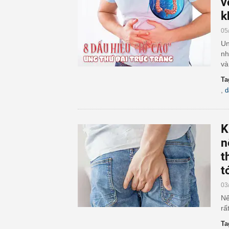
v
k
05
Un
nh
và
Ta
,
d
K
n
t
t
03
Nế
rấ
Ta