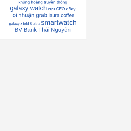
khủng hoàng truyền thông
galaxy watch
cựu CEO eBay
lọi nhuận grab
laura coffee
smartwatch
galaxy z fold 8 ultra
BV Bank Thái Nguyên