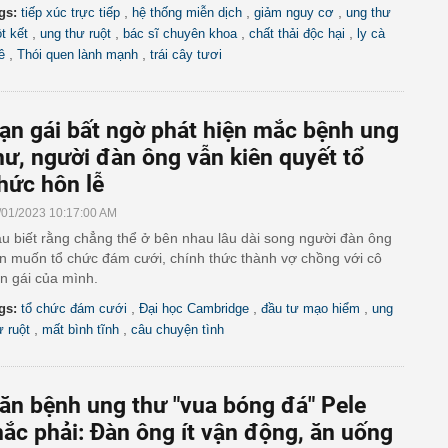
,
,
,
gs:
tiếp xúc trực tiếp
hệ thống miễn dịch
giảm nguy cơ
ung thư
,
,
,
,
ột kết
ung thư ruột
bác sĩ chuyên khoa
chất thải độc hại
ly cà
,
,
ê
Thói quen lành mạnh
trái cây tươi
ạn gái bất ngờ phát hiện mắc bệnh ung
hư, người đàn ông vẫn kiên quyết tổ
hức hôn lễ
/01/2023 10:17:00 AM
u biết rằng chẳng thể ở bên nhau lâu dài song người đàn ông
n muốn tổ chức đám cưới, chính thức thành vợ chồng với cô
n gái của mình.
,
,
,
gs:
tổ chức đám cưới
Đại học Cambridge
đầu tư mạo hiểm
ung
,
,
ư ruột
mất bình tĩnh
câu chuyện tình
ăn bệnh ung thư "vua bóng đá" Pele
ắc phải: Đàn ông ít vận động, ăn uống