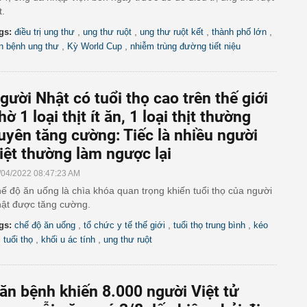
t.
,
,
,
,
gs:
điều trị ung thư
ung thư ruột
ung thư ruột kết
thành phố lớn
,
,
n bệnh ung thư
Kỳ World Cup
nhiễm trùng đường tiết niệu
gười Nhật có tuổi thọ cao trên thế giới
hờ 1 loại thịt ít ăn, 1 loại thịt thường
uyên tăng cường: Tiếc là nhiều người
iệt thường làm ngược lại
/04/2022 08:47:23 AM
ế độ ăn uống là chìa khóa quan trọng khiến tuổi thọ của người
ật được tăng cường.
,
,
,
gs:
chế độ ăn uống
tổ chức y tế thế giới
tuổi thọ trung bình
kéo
,
,
 tuổi thọ
khối u ác tính
ung thư ruột
ăn bệnh khiến 8.000 người Việt tử