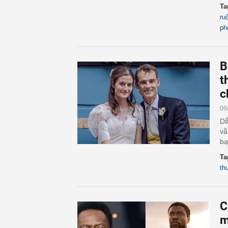
Ta
ru
ph
B
t
c
09
Dẫ
vẫ
bạ
Ta
th
C
m