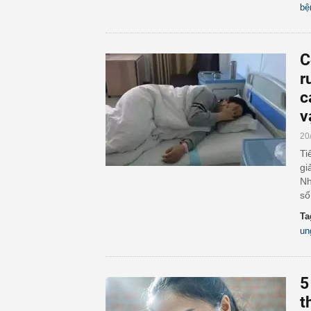
bệ
C
r
c
v
20
Ti
gi
Nh
số
Ta
un
5
t