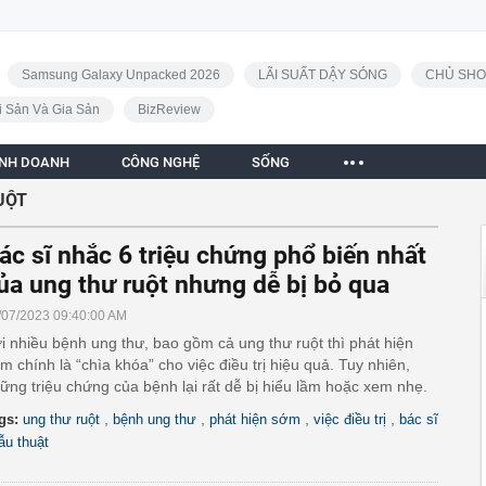
Samsung Galaxy Unpacked 2026
LÃI SUẤT DẬY SÓNG
CHỦ SHO
i Sản Và Gia Sản
BizReview
INH DOANH
CÔNG NGHỆ
SỐNG
UỘT
ác sĩ nhắc 6 triệu chứng phổ biến nhất
ủa ung thư ruột nhưng dễ bị bỏ qua
/07/2023 09:40:00 AM
i nhiều bệnh ung thư, bao gồm cả ung thư ruột thì phát hiện
m chính là “chìa khóa” cho việc điều trị hiệu quả. Tuy nhiên,
ững triệu chứng của bệnh lại rất dễ bị hiểu lầm hoặc xem nhẹ.
,
,
,
,
gs:
ung thư ruột
bệnh ung thư
phát hiện sớm
việc điều trị
bác sĩ
ẫu thuật