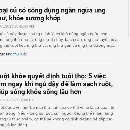
oại củ có công dụng ngăn ngừa ung
hư, khỏe xương khớp
/05/2023 10:45:00 AM
ại củ này được chứng minh là có khả năng ngăn ngừa các
nh ung thư như là: ung thư dạ dày, bạch cầu, ung thư tuyến tụy,
g thư ruột kết, ung thư vú, ung thư gan và ung thư đường mật.
gs:
ung thư ruột
uột khỏe quyết định tuổi thọ: 5 việc
àm ngay khi ngủ dậy để làm sạch ruột,
iúp sống khỏe sống lâu hơn
/02/2023 02:18:00 PM
ột được ví như "bộ não thứ hai" của cơ thể vì nó là cơ quan tối
an trọng. Nếu không có ruột, con người không thể nhận năng
ợng từ thực phẩm, cơ thể sẽ không có dinh dưỡng để tiếp tục
ng và lao động.