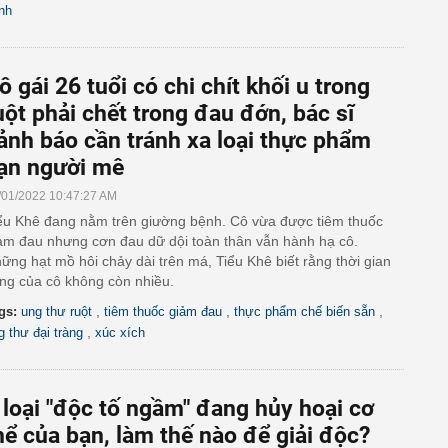
nh
ô gái 26 tuổi có chi chít khối u trong
uột phải chết trong đau đớn, bác sĩ
ảnh báo cần tránh xa loại thực phẩm
ạn người mê
/01/2022 10:47:27 AM
ểu Khê đang nằm trên giường bệnh. Cô vừa được tiêm thuốc
ảm đau nhưng cơn đau dữ dội toàn thân vẫn hành hạ cô.
ững hạt mồ hôi chảy dài trên má, Tiểu Khê biết rằng thời gian
ng của cô không còn nhiều.
,
,
,
gs:
ung thư ruột
tiêm thuốc giảm đau
thực phẩm chế biến sẵn
,
g thư đại tràng
xúc xích
 loại "độc tố ngầm" đang hủy hoại cơ
hể của bạn, làm thế nào để giải độc?