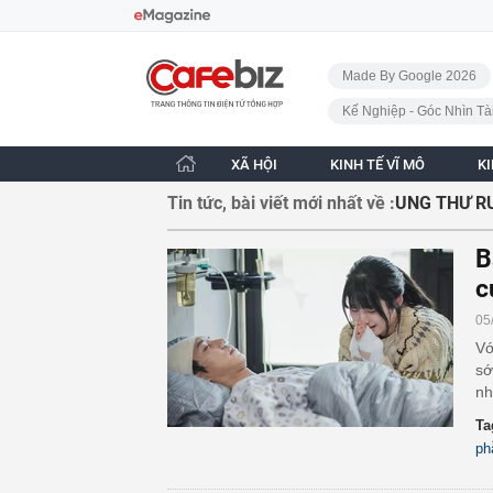
Bỏ qua điều hướng
CafeBiz - Trang chủ
Made By Google 2026
Kế Nghiệp - Góc Nhìn Tà
XÃ HỘI
KINH TẾ VĨ MÔ
K
Tin tức, bài viết mới nhất về :
UNG THƯ R
B
c
05
Vớ
sớ
nh
Ta
ph