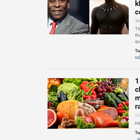
k
c
30
Th
th
qu
Ta
ru
1
c
m
r
17
Hà
Ta
,
t