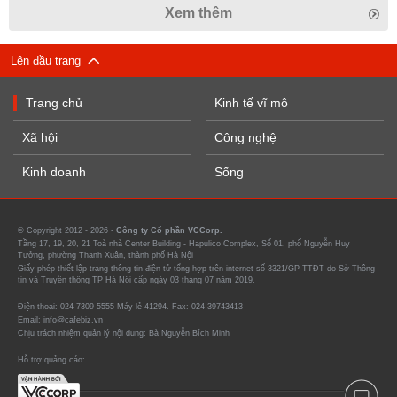
Xem thêm
Lên đầu trang
Trang chủ
Kinh tế vĩ mô
Xã hội
Công nghệ
Kinh doanh
Sống
© Copyright 2012 - 2026 -
Công ty Cổ phần VCCorp.
Tầng 17, 19, 20, 21 Toà nhà Center Building - Hapulico Complex, Số 01, phố Nguyễn Huy
Tưởng, phường Thanh Xuân, thành phố Hà Nội
Giấy phép thiết lập trang thông tin điện tử tổng hợp trên internet số 3321/GP-TTĐT do Sở Thông
tin và Truyền thông TP Hà Nội cấp ngày 03 tháng 07 năm 2019.
Điện thoại: 024 7309 5555 Máy lẻ 41294. Fax: 024-39743413
Email: info@cafebiz.vn
Chịu trách nhiệm quản lý nội dung: Bà Nguyễn Bích Minh
Hỗ trợ quảng cáo: