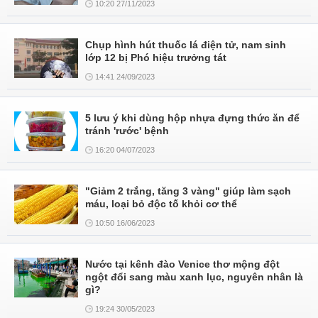
10:20 27/11/2023
Chụp hình hút thuốc lá điện tử, nam sinh
lớp 12 bị Phó hiệu trưởng tát
14:41 24/09/2023
5 lưu ý khi dùng hộp nhựa đựng thức ăn để
tránh 'rước' bệnh
16:20 04/07/2023
"Giảm 2 trắng, tăng 3 vàng" giúp làm sạch
máu, loại bỏ độc tố khỏi cơ thể
10:50 16/06/2023
Nước tại kênh đào Venice thơ mộng đột
ngột đổi sang màu xanh lục, nguyên nhân là
gì?
19:24 30/05/2023