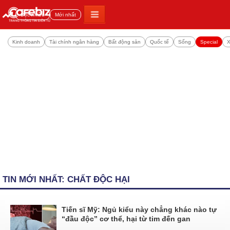
Đọc nhiều
Mới nhất
Kinh doanh
Tài chính ngân hàng
Bất động sản
Quốc tế
Sống
Special
X
TIN MỚI NHẤT: CHẤT ĐỘC HẠI
Tiến sĩ Mỹ: Ngủ kiểu này chẳng khác nào tự
“đầu độc” cơ thể, hại từ tim đến gan