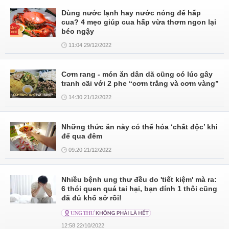
Dùng nước lạnh hay nước nóng để hấp
cua? 4 mẹo giúp cua hấp vừa thơm ngon lại
béo ngậy
11:04 29/12/2022
Cơm rang - món ăn dân dã cũng có lúc gây
tranh cãi với 2 phe “cơm trắng và cơm vàng”
14:30 21/12/2022
Những thức ăn này có thể hóa ‘chất độc’ khi
để qua đêm
09:20 21/12/2022
Nhiều bệnh ung thư đều do 'tiết kiệm' mà ra:
6 thói quen quá tai hại, bạn dính 1 thôi cũng
đã đủ khổ sở rồi!
12:58 22/10/2022