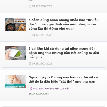
08:17 28/06/2022
5 cách dùng chảo chẳng khác nào "tự đầu
độc", nhiều gia đình vẫn mắc phải, muốn
sống lâu thì đừng chủ quan
10:43 13/04/2022
6 sai lầm khi sử dụng túi nilon mang đến
bệnh ung thư nhưng hầu hết chúng ta đều
mắc phải
09:28 26/03/2022
Ngứa ngáy ở 2 vùng này trên cơ thể rất có
thể đó là dấu hiệu “sát thủ” ung thư gan
15:46 14/03/2022