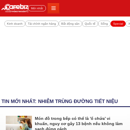
Đọc nhiều
Mới nhất
Kinh doanh
Tài chính ngân hàng
Bất động sản
Quốc tế
Sống
Special
X
TIN MỚI NHẤT: NHIỄM TRÙNG ĐƯỜNG TIẾT NIỆU
Món đồ trong bếp có thể là 'ổ chứa' vi
khuẩn, nguy cơ gây 13 bệnh nếu không làm
sạch đúng cách