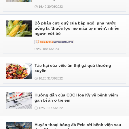
16:49 30/06/2023
Bộ phận cực quý của bắp ngô, pha nước
uống là 'thuốc lọc mỡ máu tự nhiên', nhiều
người vứt bỏ
09:59 08/06/2023
Tác hại của việc ăn thịt gà quá thường
xuyên
10:25 31/08/2022
Hướng dẫn của CDC Hoa Kỳ về bệnh viêm
gan bí ẩn ở trẻ em
12:50 11/05/2022
Huyền thoại bóng đá Pele rời bệnh viện sau