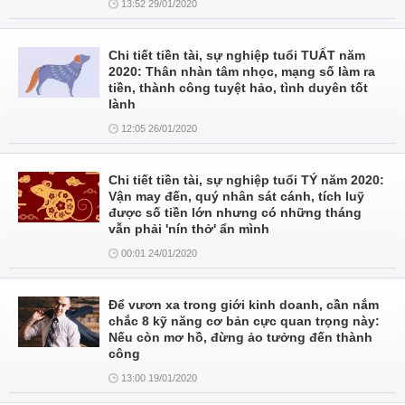
13:52 29/01/2020
Chi tiết tiền tài, sự nghiệp tuổi TUẤT năm
2020: Thân nhàn tâm nhọc, mạng số làm ra
tiền, thành công tuyệt hảo, tình duyên tốt
lành
12:05 26/01/2020
Chi tiết tiền tài, sự nghiệp tuổi TÝ năm 2020:
Vận may đến, quý nhân sát cánh, tích luỹ
được số tiền lớn nhưng có những tháng
vẫn phải 'nín thở' ẩn mình
00:01 24/01/2020
Để vươn xa trong giới kinh doanh, cần nắm
chắc 8 kỹ năng cơ bản cực quan trọng này:
Nếu còn mơ hồ, đừng ảo tưởng đến thành
công
13:00 19/01/2020