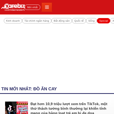
Đọc nhiều
Mới nhất
Kinh doanh
Tài chính ngân hàng
Bất động sản
Quốc tế
Sống
Special
X
TIN MỚI NHẤT: ĐỒ ĂN CAY
Đạt hơn 10,9 triệu lượt xem trên TikTok, một
thử thách tưởng bình thường lại khiến tính
mạng của hàng loạt trẻ em bị đe dọa