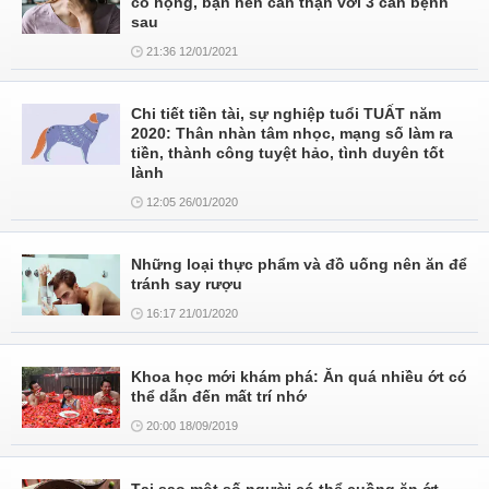
cổ họng, bạn nên cẩn thận với 3 căn bệnh
sau
21:36 12/01/2021
Chi tiết tiền tài, sự nghiệp tuổi TUẤT năm
2020: Thân nhàn tâm nhọc, mạng số làm ra
tiền, thành công tuyệt hảo, tình duyên tốt
lành
12:05 26/01/2020
Những loại thực phẩm và đồ uống nên ăn để
tránh say rượu
16:17 21/01/2020
Khoa học mới khám phá: Ăn quá nhiều ớt có
thể dẫn đến mất trí nhớ
20:00 18/09/2019