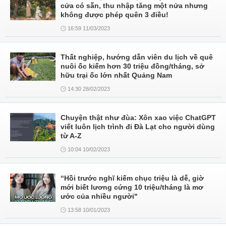
cửa có sẵn, thu nhập tăng một nửa nhưng
không được phép quên 3 điều!
16:59 11/03/2023
Thất nghiệp, hướng dẫn viên du lịch về quê
nuôi ốc kiếm hơn 30 triệu đồng/tháng, sở
hữu trại ốc lớn nhất Quảng Nam
14:30 28/02/2023
Chuyện thật như đùa: Xôn xao việc ChatGPT
viết luôn lịch trình đi Đà Lạt cho người dùng
từ A-Z
10:04 10/02/2023
“Hồi trước nghĩ kiếm chục triệu là dễ, giờ
mới biết lương cứng 10 triệu/tháng là mơ
ước của nhiều người"
13:58 10/01/2023