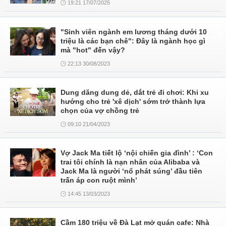
19:21 17/07/2025
"Sinh viên ngành em lương tháng dưới 10
triệu là các bạn chê": Đây là ngành học gì
mà "hot" đến vậy?
22:13 30/08/2023
Dung dăng dung dẻ, dắt trẻ đi chơi: Khi xu
hướng cho trẻ 'xê dịch' sớm trở thành lựa
chọn của vợ chồng trẻ
09:10 21/04/2023
Vợ Jack Ma tiết lộ ‘nội chiến gia đình’ : ‘Con
trai tôi chính là nạn nhân của Alibaba và
Jack Ma là người ‘nổ phát súng’ đầu tiên
trấn áp con ruột mình’
14:45 13/03/2023
Cầm 180 triệu về Đà Lạt mở quán cafe: Nhà