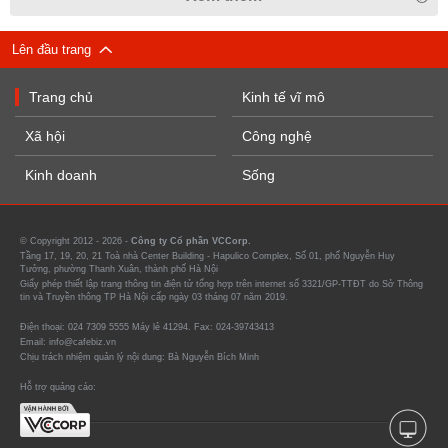
Lên đầu trang
Trang chủ
Kinh tế vĩ mô
Xã hội
Công nghệ
Kinh doanh
Sống
© Copyright 2012 - 2026 -
Công ty Cổ phần VCCorp.
Tầng 17, 19, 20, 21 Toà nhà Center Building - Hapulico Complex, Số 01, phố Nguyễn Huy
Tưởng, phường Thanh Xuân, thành phố Hà Nội
Giấy phép thiết lập trang thông tin điện tử tổng hợp trên internet số 3321/GP-TTĐT do Sở Thông
tin và Truyền thông TP Hà Nội cấp ngày 03 tháng 07 năm 2019.
Điện thoại: 024 7309 5555 Máy lẻ 41294. Fax: 024-39743413
Email: info@cafebiz.vn
Chịu trách nhiệm quản lý nội dung: Bà Nguyễn Bích Minh
Hỗ trợ quảng cáo: