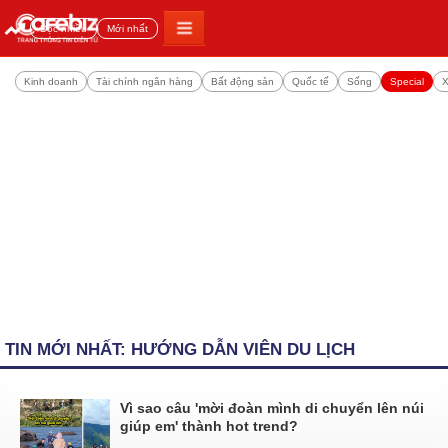
Đọc nhiều
Mới nhất
Kinh doanh
Tài chính ngân hàng
Bất động sản
Quốc tế
Sống
Special
X
TIN MỚI NHẤT: HƯỚNG DẪN VIÊN DU LỊCH
Vì sao câu 'mời đoàn mình di chuyển lên núi
giúp em' thành hot trend?