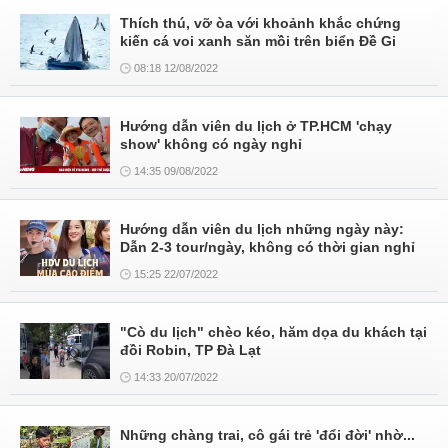
Thích thú, vỡ òa với khoảnh khắc chứng
kiến cá voi xanh săn mồi trên biển Đề Gi
08:18 12/08/2022
Hướng dẫn viên du lịch ở TP.HCM 'chạy
show' không có ngày nghỉ
14:35 09/08/2022
Hướng dẫn viên du lịch những ngày này:
Dẫn 2-3 tour/ngày, không có thời gian nghỉ
15:25 22/07/2022
"Cò du lịch" chèo kéo, hăm dọa du khách tại
đồi Robin, TP Đà Lạt
14:33 20/07/2022
Những chàng trai, cô gái trẻ 'đổi đời' nhờ...