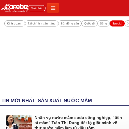
Đọc nhiều
Mới nhất
Kinh doanh
Tài chính ngân hàng
Bất động sản
Quốc tế
Sống
Special
X
TIN MỚI NHẤT: SẢN XUẤT NƯỚC MẮM
Nhân vụ nước mắm soda công nghiệp, "tiến
sĩ mắm" Trần Thị Dung tiết lộ giật mình về
thứ nước mắm làm từ đầu tôm