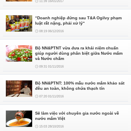
11:39 16/01/2017
“Doanh nghiệp đứng sau T&A Ogilvy phạm
luật rất nặng, phải xử lý“
08:19 06/12/2016
Bộ NN&PTNT vừa đưa ra khái niệm chuẩn
giúp người dùng phân biệt giữa Nước mắm
và Nước chấm
09:31 01/11/2016
Bộ NN&PTNT: 100% mẫu nước mắm khảo sát
đều an toàn, không chứa thạch tín
07:20 01/11/2016
Sẽ làm việc với chuyên gia nước ngoài về
nước mắm Việt
15:03 28/10/2016