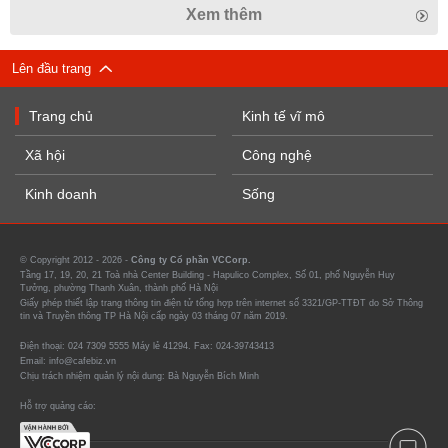
Xem thêm
Lên đầu trang
Trang chủ
Kinh tế vĩ mô
Xã hội
Công nghệ
Kinh doanh
Sống
© Copyright 2012 - 2026 -
Công ty Cổ phần VCCorp.
Tầng 17, 19, 20, 21 Toà nhà Center Building - Hapulico Complex, Số 01, phố Nguyễn Huy
Tưởng, phường Thanh Xuân, thành phố Hà Nội
Giấy phép thiết lập trang thông tin điện tử tổng hợp trên internet số 3321/GP-TTĐT do Sở Thông
tin và Truyền thông TP Hà Nội cấp ngày 03 tháng 07 năm 2019.
Điện thoại: 024 7309 5555 Máy lẻ 41294. Fax: 024-39743413
Email: info@cafebiz.vn
Chịu trách nhiệm quản lý nội dung: Bà Nguyễn Bích Minh
Hỗ trợ quảng cáo: