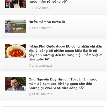
nước mắm rồi công bố"
11:31 20/10/2016
Nước mắm và nước lũ
18:51 19/10/2016
"Mắm Phú Quốc được EU công nhận chỉ dẫn
địa lý, công bố nhiễm arsen kiểu lập lờ sẽ
gây ảnh hưởng đến thương hiệu mắm Việt ở
tầm quốc tế"
17:27 19/10/2016
Ông Nguyễn Duy Hưng: “Tôi vẫn ăn nước
mắm độ đạm cao, không quan tâm đến
những gì VINASTAS vừa công bố”
08:09 19/10/2016