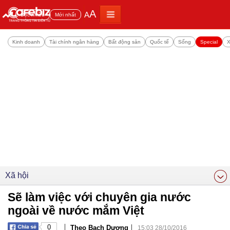
A
A
Đọc nhiều
Mới nhất
Kinh doanh
Tài chính ngân hàng
Bất động sản
Quốc tế
Sống
Special
X
Xã hội
Sẽ làm việc với chuyên gia nước
ngoài về nước mắm Việt
|
|
0
Theo Bạch Dương
15:03 28/10/2016