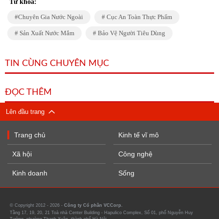
Từ khóa:
Chuyên Gia Nước Ngoài
Cục An Toàn Thực Phẩm
Sản Xuất Nước Mắm
Bảo Vệ Người Tiêu Dùng
TIN CÙNG CHUYÊN MỤC
ĐỌC THÊM
Lên đầu trang
Trang chủ
Kinh tế vĩ mô
Xã hội
Công nghệ
Kinh doanh
Sống
© Copyright 2012 - 2026 -
Công ty Cổ phần VCCorp.
Tầng 17, 19, 20, 21 Toà nhà Center Building - Hapulico Complex, Số 01, phố Nguyễn Huy