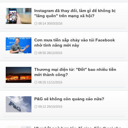
Instagram đã thay đổi, làm gì để không bị
"lãng quên" trên mạng xã hội?
08:14 30/03/2016
Cơn mưa tiền sắp chảy vào túi Facebook
nhờ tính năng mới này
08:50 28/12/2015
Thương mại điện tử: "Đốt" bao nhiêu tiền
mới thành công?
08:25 11/11/2015
P&G sẽ không còn quảng cáo nữa?
09:12 29/10/2015