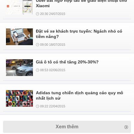
Uber bất ngờ hợp tác để giao điện thoại cho
Xiaomi
20:30 24/07/2015
Đặt vé xe khách trực tuyến: Ngách nhỏ có
tiềm năng?
09:00 18/07/2015
Giá ô tô có thể tăng 20%-30%?
08:53 02/06/2015
Adidas tung chiến dịch quảng cáo quy mô
nhất lịch sử
09:22 22/04/2015
Xem thêm