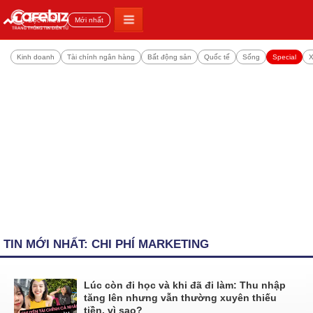
Đọc nhiều
Mới nhất
Kinh doanh
Tài chính ngân hàng
Bất động sản
Quốc tế
Sống
Special
X
TIN MỚI NHẤT: CHI PHÍ MARKETING
Lúc còn đi học và khi đã đi làm: Thu nhập
tăng lên nhưng vẫn thường xuyên thiếu
tiền, vì sao?