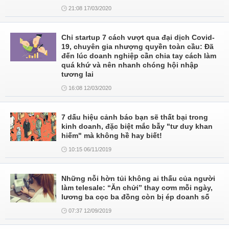
21:08 17/03/2020
Chỉ startup 7 cách vượt qua đại dịch Covid-
19, chuyên gia nhượng quyền toàn cầu: Đã
đến lúc doanh nghiệp cần chia tay cách làm
quá khứ và nên nhanh chóng hội nhập
tương lai
16:08 12/03/2020
7 dấu hiệu cảnh báo bạn sẽ thất bại trong
kinh doanh, đặc biệt mắc bẫy "tư duy khan
hiếm" mà không hề hay biết!
10:15 06/11/2019
Những nỗi hờn tủi không ai thấu của người
làm telesale: “Ăn chửi” thay cơm mỗi ngày,
lương ba cọc ba đồng còn bị ép doanh số
07:37 12/09/2019