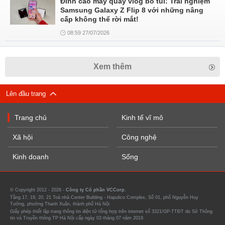
Đỉnh cao máy quay vlog bỏ túi: Trải nghiệm
Samsung Galaxy Z Flip 8 với những nâng
cấp không thể rời mắt!
08:59 27/07/2026
Xem thêm
Lên đầu trang
Trang chủ
Kinh tế vĩ mô
Xã hội
Công nghệ
Kinh doanh
Sống
© Copyright 2012 - 2026 -
Công ty Cổ phần VCCorp.
Tầng 17, 19, 20, 21 Toà nhà Center Building - Hapulico Complex, Số 01, phố Nguyễn Huy
Tưởng, phường Thanh Xuân, thành phố Hà Nội
Giấy phép thiết lập trang thông tin điện tử tổng hợp trên internet số 3321/GP-TTĐT do Sở Thông
tin và Truyền thông TP Hà Nội cấp ngày 03 tháng 07 năm 2019.