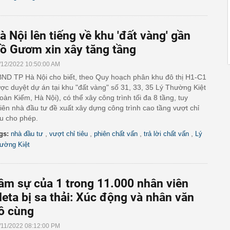
à Nội lên tiếng về khu 'đất vàng' gần
ồ Gươm xin xây tăng tầng
/12/2022 10:50:00 AM
ND TP Hà Nội cho biết, theo Quy hoạch phân khu đô thị H1-C1
ợc duyệt dự án tại khu "đất vàng" số 31, 33, 35 Lý Thường Kiệt
oàn Kiếm, Hà Nội), có thể xây công trình tối đa 8 tầng, tuy
iên nhà đầu tư đề xuất xây dựng công trình cao tầng vượt chỉ
êu cho phép.
,
,
,
,
gs:
nhà đầu tư
vượt chỉ tiêu
phiên chất vấn
trả lời chất vấn
Lý
ường Kiệt
âm sự của 1 trong 11.000 nhân viên
eta bị sa thải: Xúc động và nhân văn
ô cùng
/11/2022 08:12:00 PM