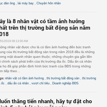
,
,
ục đàn ông
lái máy bay
Chuyện hôn nhân
ây là 8 nhân vật có tầm ảnh hưởng
hất trên thị trường bất động sản năm
018
/01/2019 08:13:00 AM
ững nhân vật được cho là có tầm ảnh hưởng đến bức tranh
ung của thị trường bất động sản trong năm 2018 đều là những
ơng mặt doanh nhân quen thuộc; những chuyên gia gắn liền
i chính sách phát triển của thị trường địa ốc. Dấu ấn cá nhân
a họ đã góp phần định hình bức tranh của BĐS trong những
m tiếp theo…
,
,
gs:
nhân vật có tầm ảnh hưởng
thị trường bất động sản
thị trường
,
,
,
a ốc
dấu ấn cá nhân
vượt chỉ tiêu
Doanh nghiệp BĐS
uốn thăng tiến nhanh, hãy tự đặt cho