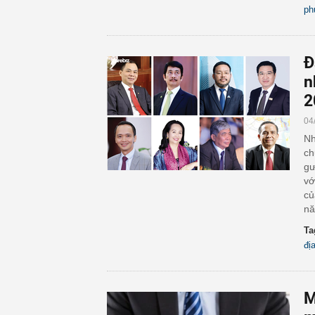
ph
Đ
n
2
04
Nh
ch
gư
vớ
củ
nă
Ta
đị
M