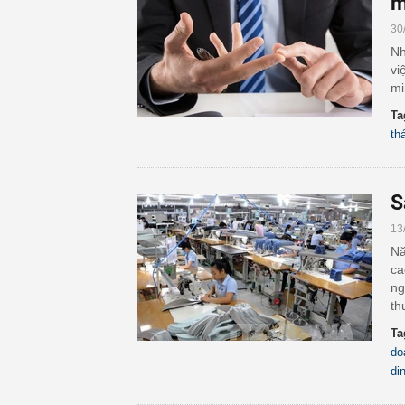
m
30
Nh
vi
mi
Ta
th
S
13
Nă
ca
ng
th
Ta
do
di