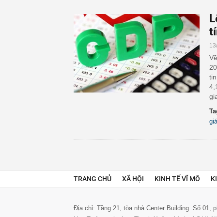
L
t
13
Về
20
ti
4,
gi
Ta
gi
TRANG CHỦ
XÃ HỘI
KINH TẾ VĨ MÔ
K
Địa chỉ: Tầng 21, tòa nhà Center Building. Số 01,