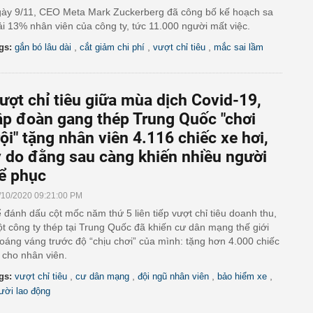
ày 9/11, CEO Meta Mark Zuckerberg đã công bố kế hoạch sa
ải 13% nhân viên của công ty, tức 11.000 người mất việc.
,
,
,
gs:
gắn bó lâu dài
cắt giảm chi phí
vượt chỉ tiêu
mắc sai lầm
ượt chỉ tiêu giữa mùa dịch Covid-19,
ập đoàn gang thép Trung Quốc "chơi
rội" tặng nhân viên 4.116 chiếc xe hơi,
ý do đằng sau càng khiến nhiều người
ể phục
/10/2020 09:21:00 PM
 đánh dấu cột mốc năm thứ 5 liên tiếp vượt chỉ tiêu doanh thu,
t công ty thép tại Trung Quốc đã khiến cư dân mạng thế giới
oáng váng trước độ “chịu chơi” của mình: tặng hơn 4.000 chiếc
 cho nhân viên.
,
,
,
,
gs:
vượt chỉ tiêu
cư dân mạng
đội ngũ nhân viên
bảo hiểm xe
ười lao động