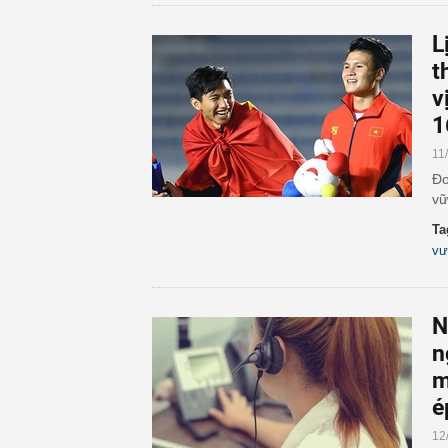
L
t
v
1
11
Đo
vữ
Ta
vư
N
n
m
é
12