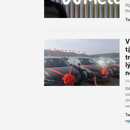
Ng
th
Ta
V
t
t
l
n
06
Để
mộ
ch
xe
Ta
ng