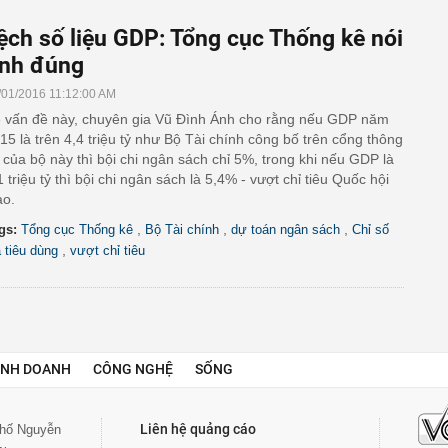
ệch số liệu GDP: Tổng cục Thống kê nói
ính đúng
/01/2016 11:12:00 AM
 vấn đề này, chuyên gia Vũ Đình Ánh cho rằng nếu GDP năm
15 là trên 4,4 triệu tỷ như Bộ Tài chính công bố trên cổng thông
n của bộ này thì bội chi ngân sách chỉ 5%, trong khi nếu GDP là
1 triệu tỷ thì bội chi ngân sách là 5,4% - vượt chỉ tiêu Quốc hội
ao.
,
,
,
gs:
Tổng cục Thống kê
Bộ Tài chính
dự toán ngân sách
Chỉ số
,
á tiêu dùng
vượt chỉ tiêu
INH DOANH
CÔNG NGHỆ
SỐNG
Liên hệ quảng cáo
 phố Nguyễn