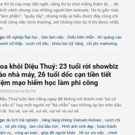
ẹ thì bị cúp máy đột ngột, nặng thì bị chửi mắng thậm tệ,... đó
 tình cảnh chung của những người làm telesale. Họ bị gắn mác
 "làm phiền", "quấy rầy", nhưng mấy ai hiểu được đây cũng chỉ
 một công việc bình thường, với những hờn tủi ít khi được nhắc
n.
,
,
,
gs:
tốt nghiệp Đại học
bàn làm việc
thiếu kiên nhẫn
lời quảng cáo
,
,
,
oanh số thấp
vượt chỉ tiêu
khóa học kỹ năng
chi phí marketing
oa khôi Diệu Thuý: 23 tuổi rời showbiz
ào nhà máy, 26 tuổi dốc cạn tiền tiết
iệm mạo hiểm học làm phi công
/04/2019 02:44:00 PM
điều Thuý luôn làm hằng ngày để không trở thành một “bà cô
à xấu xí" hay một người vợ "bà chằn" sau những áp lực trên bầu
ời là: Vui vẻ, vui vẻ, vui vẻ, vui vẻ và vui vẻ.
,
,
gs:
du lịch trải nghiệm
hãng hàng không Vietnam Airlines
vượt chỉ
,
,
,
,
u
nữ phi công
làm chủ bầu trời
Hình ảnh xinh đẹp
hoàn thành
,
,
,
,
iệm vụ
vùng an toàn
giúp đỡ người khác
hồ sơ xin việc
chinh