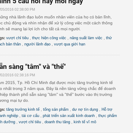
ình 5 câu hỏi này mỗi ngày
/05/2016 02:38:00 PM
ững nhà lãnh đạo luôn muốn nhân viên của họ có bản lĩnh,
ệc chủ động và nhìn nhận để xử lý công việc một cách thông
nh sẽ mang lại lợi ích cho tất cả mọi người.
,
,
,
gs:
vượt chỉ tiêu
thực hiện công việc
năng suất làm việc
thử
,
,
ách bản thân
người lãnh đạo
vượt qua giới hạn
ẵn sàng "tâm" và "thế"
/02/2016 02:38:16 PM
m 2015, Tp. Hồ Chí Minh đạt được mức tăng trưởng kinh tế
o nhất trong 3 năm qua. Đây là nền tảng vững chắc để doanh
hiệp thành phố sẵn sàng "tâm" và "thế" bước vào thị trường
ương mại tự do.
,
,
,
gs:
tăng trưởng kinh tế
tổng sản phẩm
dư nợ tín dụng
Hỗ trợ
,
,
,
anh nghiệp
tái cơ cấu
phát triển sản xuất kinh doanh
thực phẩm
,
,
,
nh dưỡng
vượt chỉ tiêu
doanh thu tăng
kinh tế vĩ mô