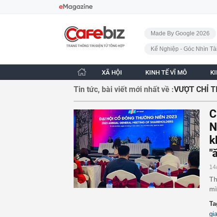
Bỏ qua điều hướng
CafeBiz - Trang chủ
Made By Google 2026
Kế Nghiệp - Góc Nhìn Tà
XÃ HỘI
KINH TẾ VĨ MÔ
K
Tin tức, bài viết mới nhất về :
VƯỢT CHỈ T
C
N
k
"
14
Th
mì
Ta
gi