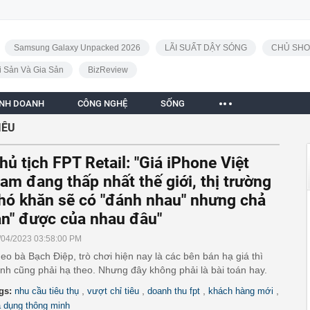
Samsung Galaxy Unpacked 2026
LÃI SUẤT DẬY SÓNG
CHỦ SHO
i Sản Và Gia Sản
BizReview
INH DOANH
CÔNG NGHỆ
SỐNG
IÊU
hủ tịch FPT Retail: "Giá iPhone Việt
am đang thấp nhất thế giới, thị trường
hó khăn sẽ có "đánh nhau" nhưng chả
ăn" được của nhau đâu"
/04/2023 03:58:00 PM
eo bà Bạch Điệp, trò chơi hiện nay là các bên bán hạ giá thì
nh cũng phải hạ theo. Nhưng đây không phải là bài toán hay.
,
,
,
,
gs:
nhu cầu tiêu thụ
vượt chỉ tiêu
doanh thu fpt
khách hàng mới
a dụng thông minh