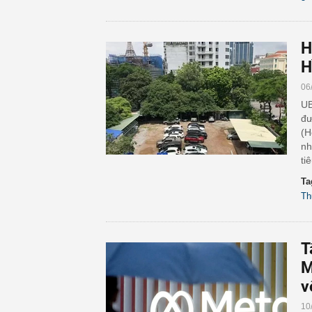
H
H
06
UB
đư
(H
nh
ti
Ta
Th
T
M
v
10