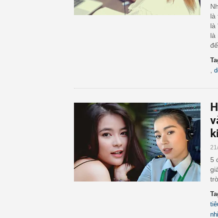
Nh
là
là
là
đế
Ta
,
d
H
v
k
21
5 
gi
tr
Ta
tiê
nh