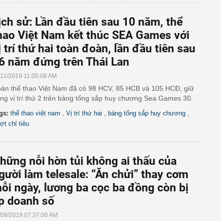
ịch sử: Lần đầu tiên sau 10 năm, thể
hao Việt Nam kết thúc SEA Games với
ị trí thứ hai toàn đoàn, lần đầu tiên sau
6 năm đứng trên Thái Lan
/12/2019 11:05:08 AM
àn thể thao Việt Nam đã có 98 HCV, 85 HCB và 105 HCĐ, giữ
ng vị trí thứ 2 trên bảng tổng sắp huy chương Sea Games 30.
,
,
,
gs:
thể thao việt nam
Vị trí thứ hai
bảng tổng sắp huy chương
ợt chỉ tiêu
hững nỗi hờn tủi không ai thấu của
gười làm telesale: “Ăn chửi” thay cơm
ỗi ngày, lương ba cọc ba đồng còn bị
p doanh số
/09/2019 07:37:00 AM