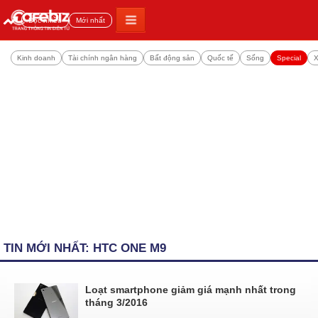
Đọc nhiều
Mới nhất
Kinh doanh
Tài chính ngân hàng
Bất động sản
Quốc tế
Sống
Special
X
TIN MỚI NHẤT: HTC ONE M9
Loạt smartphone giảm giá mạnh nhất trong
tháng 3/2016