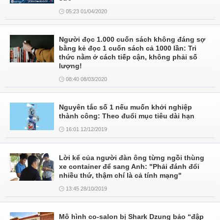
05:23 01/04/2020
Người đọc 1.000 cuốn sách không đáng sợ
bằng kẻ đọc 1 cuốn sách cả 1000 lần: Tri
thức nằm ở cách tiếp cận, không phải số
lượng!
08:40 08/03/2020
Nguyên tắc số 1 nếu muốn khởi nghiệp
thành công: Theo đuổi mục tiêu dài hạn
16:01 12/12/2019
Lời kể của người đàn ông từng ngồi thùng
xe container để sang Anh: "Phải đánh đổi
nhiều thứ, thậm chí là cả tính mạng"
13:45 28/10/2019
Mô hình co-salon bị Shark Dzung bảo “đập