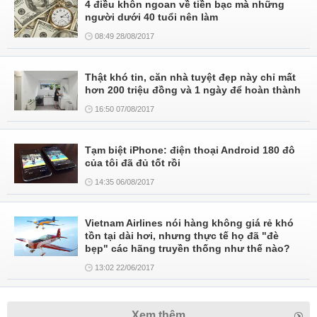
4 điều khôn ngoan về tiền bạc mà những
người dưới 40 tuổi nên làm
08:49 28/08/2017
Thật khó tin, căn nhà tuyệt đẹp này chỉ mất
hơn 200 triệu đồng và 1 ngày để hoàn thành
16:50 07/08/2017
Tạm biệt iPhone: điện thoại Android 180 đô
của tôi đã đủ tốt rồi
14:35 06/08/2017
Vietnam Airlines nói hàng không giá rẻ khó
tồn tại dài hơi, nhưng thực tế họ đã "đè
bẹp" các hãng truyền thống như thế nào?
13:02 22/06/2017
Xem thêm