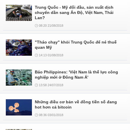
Trung Quốc - Mỹ đối đầu, sản xuất dịch
chuyển dần sang Ấn Độ, Việt Nam, Thái
Lan?
08:20 21/08/2018
"Tháo chạy" khỏi Trung Quốc để né thuế
quan Mỹ
14:13 01/08/2018
Báo Philippines: 'Việt Nam là thế lực công
nghiệp mới ở Đông Nam Á'
13:58 24/07/2018
Những điều cơ bản về đồng tiền số đang
hot hơn cả bitcoin
08:36 03/01/2018