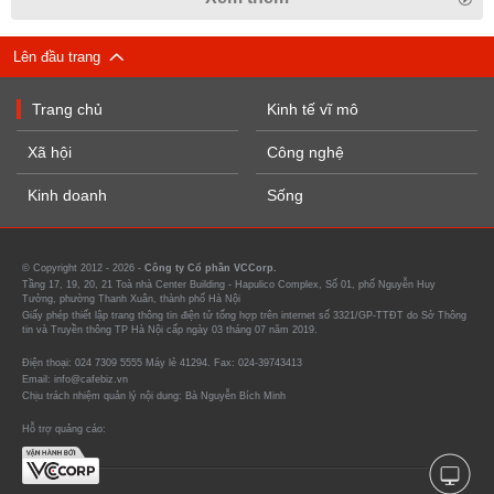
Lên đầu trang
Trang chủ
Kinh tế vĩ mô
Xã hội
Công nghệ
Kinh doanh
Sống
© Copyright 2012 - 2026 -
Công ty Cổ phần VCCorp.
Tầng 17, 19, 20, 21 Toà nhà Center Building - Hapulico Complex, Số 01, phố Nguyễn Huy
Tưởng, phường Thanh Xuân, thành phố Hà Nội
Giấy phép thiết lập trang thông tin điện tử tổng hợp trên internet số 3321/GP-TTĐT do Sở Thông
tin và Truyền thông TP Hà Nội cấp ngày 03 tháng 07 năm 2019.
Điện thoại: 024 7309 5555 Máy lẻ 41294. Fax: 024-39743413
Email: info@cafebiz.vn
Chịu trách nhiệm quản lý nội dung: Bà Nguyễn Bích Minh
Hỗ trợ quảng cáo: