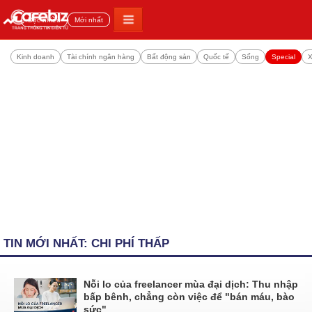
Đọc nhiều
Mới nhất
Kinh doanh
Tài chính ngân hàng
Bất động sản
Quốc tế
Sống
Special
X
TIN MỚI NHẤT: CHI PHÍ THẤP
Nỗi lo của freelancer mùa đại dịch: Thu nhập
bấp bênh, chẳng còn việc để "bán máu, bào
sức"