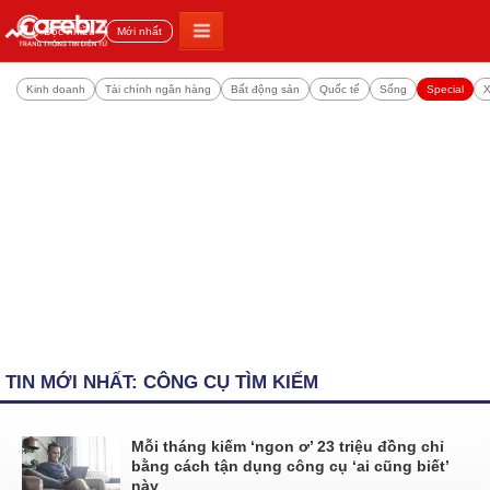
Đọc nhiều
Mới nhất
Kinh doanh
Tài chính ngân hàng
Bất động sản
Quốc tế
Sống
Special
X
TIN MỚI NHẤT: CÔNG CỤ TÌM KIẾM
Mỗi tháng kiếm ‘ngon ơ’ 23 triệu đồng chỉ
bằng cách tận dụng công cụ ‘ai cũng biết’
này