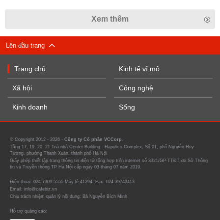
Xem thêm
Lên đầu trang
Trang chủ
Kinh tế vĩ mô
Xã hội
Công nghệ
Kinh doanh
Sống
© Copyright 2012 - 2026 -
Công ty Cổ phần VCCorp.
Tầng 17, 19, 20, 21 Toà nhà Center Building - Hapulico Complex, Số 01, phố Nguyễn Huy
Tưởng, phường Thanh Xuân, thành phố Hà Nội
Giấy phép thiết lập trang thông tin điện tử tổng hợp trên internet số 3321/GP-TTĐT do Sở Thông
tin và Truyền thông TP Hà Nội cấp ngày 03 tháng 07 năm 2019.
Điện thoại: 024 7309 5555 Máy lẻ 41294. Fax: 024-39743413
Email: info@cafebiz.vn
Chịu trách nhiệm quản lý nội dung: Bà Nguyễn Bích Minh
Hỗ trợ quảng cáo: