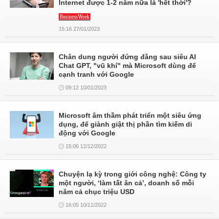
Internet được 1-2 năm nữa là 'hết thời'?
15:16 27/01/2023
Chân dung người đứng đằng sau siêu AI
Chat GPT, "vũ khí" mà Microsoft dùng để
cạnh tranh với Google
09:12 10/01/2023
Microsoft âm thầm phát triển một siêu ứng
dụng, để giành giật thị phần tìm kiếm di
động với Google
15:06 12/12/2022
Chuyện lạ kỳ trong giới công nghệ: Công ty
một người, ‘làm tất ăn cả’, doanh số mỗi
năm cả chục triệu USD
16:05 10/11/2022