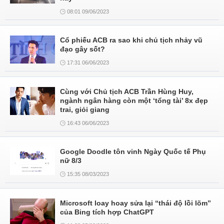
08:01 09/06/2023
Cổ phiếu ACB ra sao khi chủ tịch nhảy vũ
đạo gây sốt?
17:31 06/06/2023
Cùng với Chủ tịch ACB Trần Hùng Huy,
ngành ngân hàng còn một ‘tổng tài’ 8x đẹp
trai, giỏi giang
16:43 06/06/2023
Google Doodle tôn vinh Ngày Quốc tế Phụ
nữ 8/3
15:35 08/03/2023
Microsoft loay hoay sửa lại “thái độ lồi lõm”
của Bing tích hợp ChatGPT