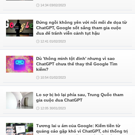
14:34 03/02/2023
Đứng ngồi không yên với nỗi mối đe dọa từ
ChatGPT, Google sốt sắng tham gia cuộc
đua để tránh viễn cảnh tụt hậu
12:41 01/02/2023
Dù 'thông minh tột đỉnh' nhưng vì sao
ChatGPT chưa thể thay thế Google Tìm
kiếm?
10:54 01/02/2023
Lo sợ bị bỏ lại phía sau, Trung Quốc tham
gia cuộc đua ChatGPT
12:05 30/01/2023
Tương lai u ám của Google: Kiếm tiền từ
quảng cáo gặp khó vì ChatGPT, chỉ thống trị