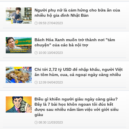
Người phụ nữ là cảm hứng cho bữa ăn của
nhiều hộ gia đình Nhật Bản
09:59 27/04/2023
Bách Hóa Xanh muốn trở thành nơi "tám
chuyện" của các bà nội trợ
10:00 10/04/2023
Chi tới 2,72 tỷ USD để nhập khẩu, người Việt
ăn tôm hùm, cua, cá ngoại ngày càng nhiều
12:09 04/04/2023
Điều gì khiến người giàu ngày càng giàu?
Đây là 7 bài học khôn ngoan tôi đúc kết
được sau nhiều năm làm việc với giới siêu
giàu
08:30 11/03/2023