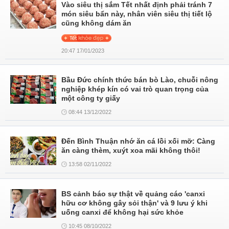
Vào siêu thị sắm Tết nhất định phải tránh 7
món siêu bẩn này, nhân viên siêu thị tiết lộ
cũng không dám ăn
20:47 17/01/2023
Bầu Đức chính thức bán bò Lào, chuỗi nông
nghiệp khép kín có vai trò quan trọng của
một công ty giấy
08:44 13/12/2022
Đến Bình Thuận nhớ ăn cá lồi xối mỡ: Càng
ăn càng thèm, xuýt xoa mãi không thôi!
13:58 02/11/2022
BS cảnh báo sự thật về quảng cáo 'canxi
hữu cơ không gây sỏi thận' và 9 lưu ý khi
uống canxi để không hại sức khỏe
10:45 08/10/2022