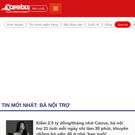
Đọc nhiều
Mới nhất
Kinh doanh
Tài chính ngân hàng
Bất động sản
Quốc tế
Sống
Special
X
TIN MỚI NHẤT: BÀ NỘI TRỢ
Kiếm 2,5 tỷ đồng/tháng nhờ Canva, bà nội
trợ 31 tuổi mỗi ngày chỉ làm 30 phút, khuyên
chồng bỏ việc để ở nhà ‘bao nuôi’