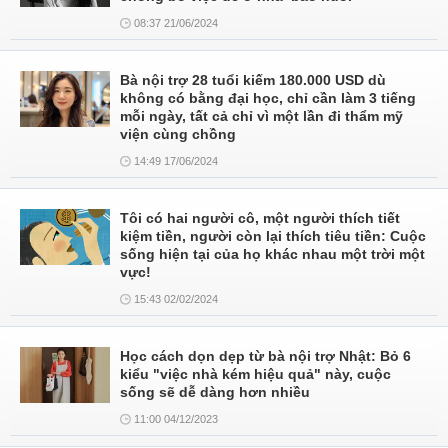
08:37 21/06/2024
Bà nội trợ 28 tuổi kiếm 180.000 USD dù
không có bằng đại học, chỉ cần làm 3 tiếng
mỗi ngày, tất cả chỉ vì một lần đi thẩm mỹ
viện cùng chồng
14:49 17/06/2024
Tôi có hai người cô, một người thích tiết
kiệm tiền, người còn lại thích tiêu tiền: Cuộc
sống hiện tại của họ khác nhau một trời một
vực!
15:43 02/02/2024
Học cách dọn dẹp từ bà nội trợ Nhật: Bỏ 6
kiểu "việc nhà kém hiệu quả" này, cuộc
sống sẽ dễ dàng hơn nhiều
11:00 04/12/2023