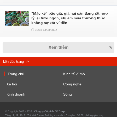
"Mặc kệ" bão giá, giá hải sản đang rất hợp
lý lại tươi ngon, chị em mua thưởng thức
không sợ xót ví tiền
10:15 13/08/2022
Xem thêm
Lên đầu trang
Trang chủ
Kinh tế vĩ mô
Xã hội
Công nghệ
Kinh doanh
Sống
© Copyright 2012 - 2026 -
Công ty Cổ phần VCCorp.
Tầng 17, 19, 20, 21 Toà nhà Center Building - Hapulico Complex, Số 01, phố Nguyễn Huy