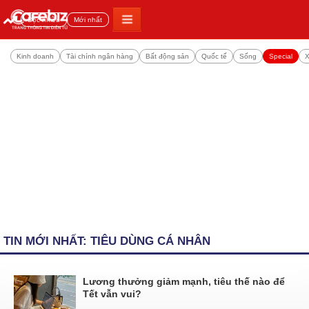
Đọc nhiều
Mới nhất
Kinh doanh
Tài chính ngân hàng
Bất động sản
Quốc tế
Sống
Special
X
TIN MỚI NHẤT: TIÊU DÙNG CÁ NHÂN
Lương thưởng giảm mạnh, tiêu thế nào để
Tết vẫn vui?