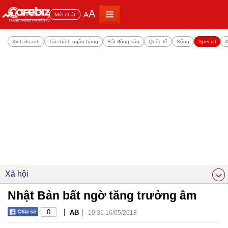
A
A
Đọc nhiều
Mới nhất
Kinh doanh
Tài chính ngân hàng
Bất động sản
Quốc tế
Sống
Special
X
Xã hội
Nhật Bản bất ngờ tăng trưởng âm
|
|
0
AB
10:31 16/05/2018