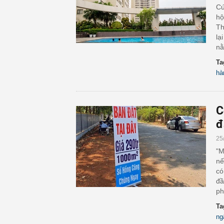
Cứ
hộ
Th
lạ
nằ
Ta
hà
C
đ
25
"M
nế
có
đầ
ph
Ta
ng