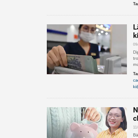
Ta
L
k
09
Dị
tr
mứ
Ta
ca
ki
N
c
11
Bà