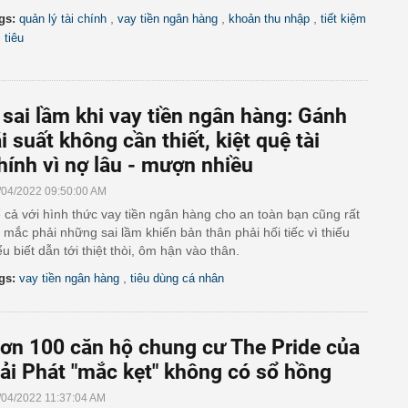
,
,
,
gs:
quản lý tài chính
vay tiền ngân hàng
khoản thu nhập
tiết kiệm
 tiêu
 sai lầm khi vay tiền ngân hàng: Gánh
ãi suất không cần thiết, kiệt quệ tài
hính vì nợ lâu - mượn nhiều
/04/2022 09:50:00 AM
 cả với hình thức vay tiền ngân hàng cho an toàn bạn cũng rất
 mắc phải những sai lầm khiến bản thân phải hối tiếc vì thiếu
ểu biết dẫn tới thiệt thòi, ôm hận vào thân.
,
gs:
vay tiền ngân hàng
tiêu dùng cá nhân
ơn 100 căn hộ chung cư The Pride của
ải Phát "mắc kẹt" không có sổ hồng
/04/2022 11:37:04 AM