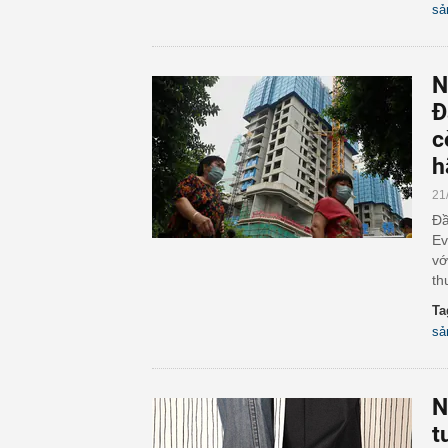
sả
N
Đ
c
h
21
Đầ
Ev
vớ
th
Ta
sả
N
t