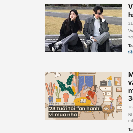
V
h
21
Va
sợ
Ta
ti
M
v
m
3
18
Nh
mì
Ta