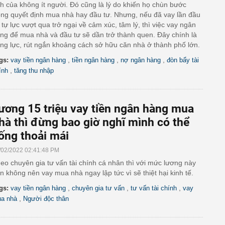
h của không ít người. Đó cũng là lý do khiến họ chùn bước
ong quyết định mua nhà hay đầu tư. Nhưng, nếu đã vay lần đầu
 tự lực vượt qua trở ngại về cảm xúc, tâm lý, thì việc vay ngân
ng để mua nhà và đầu tư sẽ dần trở thành quen. Đây chính là
ng lực, rút ngắn khoảng cách sở hữu căn nhà ở thành phố lớn.
,
,
,
gs:
vay tiền ngân hàng
tiền ngân hàng
nợ ngân hàng
đòn bẩy tài
,
ính
tăng thu nhập
ương 15 triệu vay tiền ngân hàng mua
hà thì đừng bao giờ nghĩ mình có thể
ống thoải mái
/02/2022 02:41:48 PM
eo chuyên gia tư vấn tài chính cá nhân thì với mức lương này
n không nên vay mua nhà ngay lập tức vì sẽ thiệt hại kinh tế.
,
,
,
gs:
vay tiền ngân hàng
chuyên gia tư vấn
tư vấn tài chính
vay
,
a nhà
Người độc thân