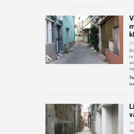
V
m
k
21
Đừ
ra
sa
ng
Ta
dụ
L
v
18
Va