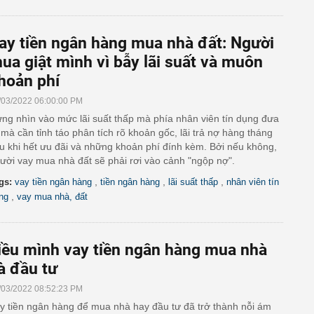
ay tiền ngân hàng mua nhà đất: Người
ua giật mình vì bẫy lãi suất và muôn
hoản phí
/03/2022 06:00:00 PM
ng nhìn vào mức lãi suất thấp mà phía nhân viên tín dụng đưa
 mà cần tỉnh táo phân tích rõ khoản gốc, lãi trả nợ hàng tháng
u khi hết ưu đãi và những khoản phí đính kèm. Bởi nếu không,
ười vay mua nhà đất sẽ phải rơi vào cảnh "ngộp nợ".
,
,
,
gs:
vay tiền ngân hàng
tiền ngân hàng
lãi suất thấp
nhân viên tín
,
ng
vay mua nhà, đất
iều mình vay tiền ngân hàng mua nhà
à đầu tư
/03/2022 08:52:23 PM
y tiền ngân hàng để mua nhà hay đầu tư đã trở thành nỗi ám