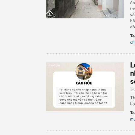
ản
tr
và
hà
độ
Ta
ch
L
n
s
25
Th
bạ
Ta
mu