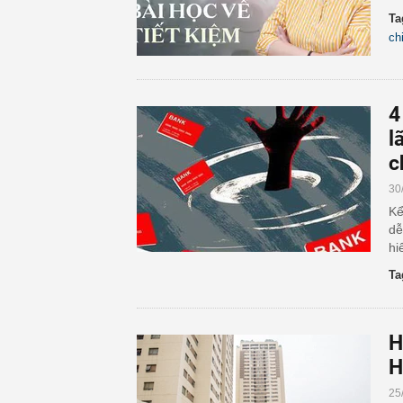
Ta
chi
4
l
c
30
Kể
dễ
hi
Ta
H
H
25