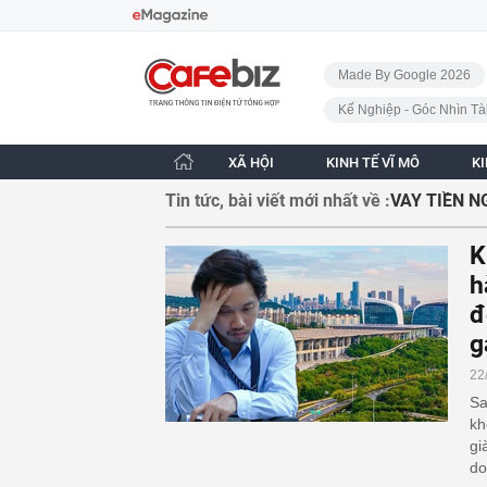
Bỏ qua điều hướng
CafeBiz - Trang chủ
Made By Google 2026
Kế Nghiệp - Góc Nhìn Tà
XÃ HỘI
KINH TẾ VĨ MÔ
K
Tin tức, bài viết mới nhất về :
VAY TIỀN 
K
h
đ
g
22
Sa
kh
gi
do