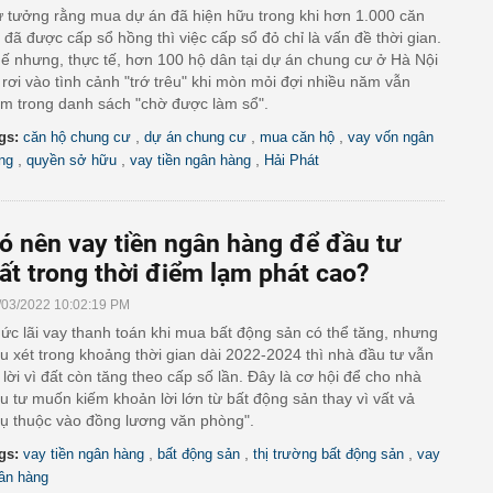
 tưởng rằng mua dự án đã hiện hữu trong khi hơn 1.000 căn
 đã được cấp sổ hồng thì việc cấp sổ đỏ chỉ là vấn đề thời gian.
ế nhưng, thực tế, hơn 100 hộ dân tại dự án chung cư ở Hà Nội
i rơi vào tình cảnh "trớ trêu" khi mòn mỏi đợi nhiều năm vẫn
m trong danh sách "chờ được làm sổ".
,
,
,
gs:
căn hộ chung cư
dự án chung cư
mua căn hộ
vay vốn ngân
,
,
,
ng
quyền sở hữu
vay tiền ngân hàng
Hải Phát
ó nên vay tiền ngân hàng để đầu tư
ất trong thời điểm lạm phát cao?
/03/2022 10:02:19 PM
ức lãi vay thanh toán khi mua bất động sản có thể tăng, nhưng
u xét trong khoảng thời gian dài 2022-2024 thì nhà đầu tư vẫn
 lời vì đất còn tăng theo cấp số lần. Đây là cơ hội để cho nhà
u tư muốn kiếm khoản lời lớn từ bất động sản thay vì vất vả
ụ thuộc vào đồng lương văn phòng".
,
,
,
gs:
vay tiền ngân hàng
bất động sản
thị trường bất động sản
vay
ân hàng