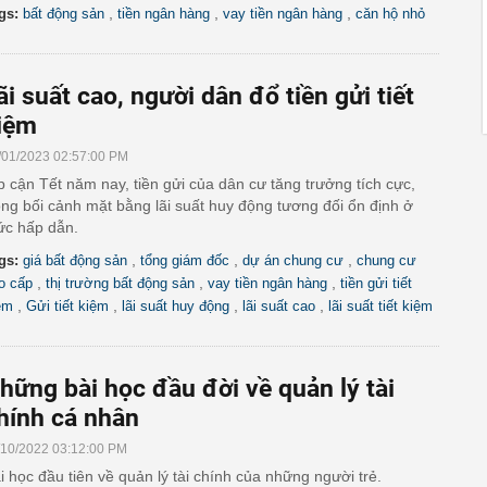
,
,
,
gs:
bất động sản
tiền ngân hàng
vay tiền ngân hàng
căn hộ nhỏ
ãi suất cao, người dân đổ tiền gửi tiết
iệm
/01/2023 02:57:00 PM
p cận Tết năm nay, tiền gửi của dân cư tăng trưởng tích cực,
ong bối cảnh mặt bằng lãi suất huy động tương đối ổn định ở
c hấp dẫn.
,
,
,
gs:
giá bất động sản
tổng giám đốc
dự án chung cư
chung cư
,
,
,
o cấp
thị trường bất động sản
vay tiền ngân hàng
tiền gửi tiết
,
,
,
,
ệm
Gửi tiết kiệm
lãi suất huy động
lãi suất cao
lãi suất tiết kiệm
hững bài học đầu đời về quản lý tài
hính cá nhân
/10/2022 03:12:00 PM
i học đầu tiên về quản lý tài chính của những người trẻ.