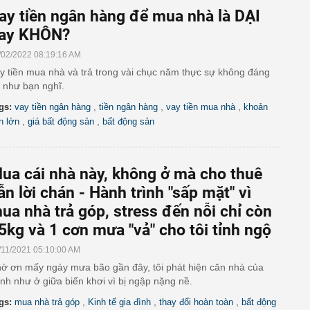
ay tiền ngân hàng để mua nhà là DẠI
ay KHÔN?
/02/2022 08:19:16 AM
y tiền mua nhà và trả trong vài chục năm thực sự không đáng
 như bạn nghĩ.
,
,
,
gs:
vay tiền ngân hàng
tiền ngân hàng
vay tiền mua nhà
khoản
,
,
ền lớn
giá bất động sản
bất động sản
ua cái nhà này, không ở mà cho thuê
ẫn lời chán - Hành trình "sấp mặt" vì
ua nhà trả góp, stress đến nỗi chỉ còn
5kg và 1 cơn mưa "vả" cho tôi tỉnh ngộ
/11/2021 05:10:00 AM
ờ ơn mấy ngày mưa bão gần đây, tôi phát hiện căn nhà của
nh như ở giữa biển khơi vì bị ngập nặng nề.
,
,
,
gs:
mua nhà trả góp
Kinh tế gia đình
thay đổi hoàn toàn
bất động