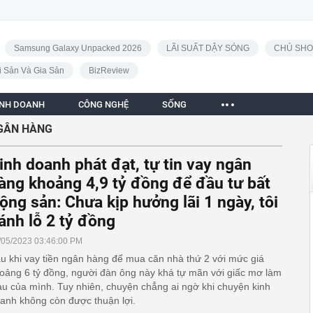
Samsung Galaxy Unpacked 2026
LÃI SUẤT DẬY SÓNG
CHỦ SHO
i Sản Và Gia Sản
BizReview
INH DOANH
CÔNG NGHỆ
SỐNG
NGÂN HÀNG
inh doanh phát đạt, tự tin vay ngân
àng khoảng 4,9 tỷ đồng để đầu tư bất
ộng sản: Chưa kịp hưởng lãi 1 ngày, tôi
ánh lỗ 2 tỷ đồng
/05/2023 03:46:00 PM
u khi vay tiền ngân hàng để mua căn nhà thứ 2 với mức giá
oảng 6 tỷ đồng, người đàn ông này khá tự mãn với giấc mơ làm
àu của mình. Tuy nhiên, chuyện chẳng ai ngờ khi chuyện kinh
anh không còn được thuận lợi.