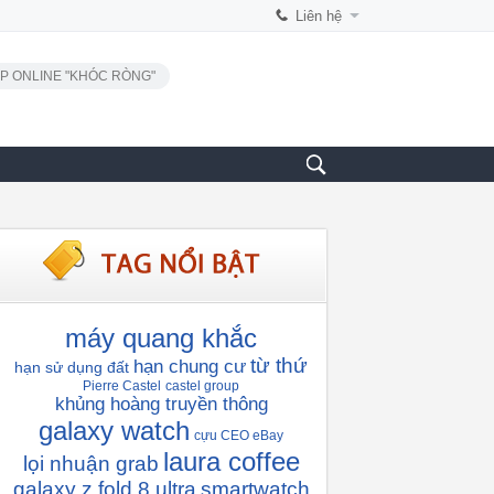
Liên hệ
P ONLINE "KHÓC RÒNG"
máy quang khắc
từ thứ
hạn chung cư
hạn sử dụng đất
Pierre Castel
castel group
khủng hoàng truyền thông
galaxy watch
cựu CEO eBay
laura coffee
lọi nhuận grab
galaxy z fold 8 ultra
smartwatch