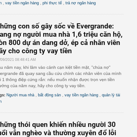
,
,
,
n
vay tiền ngân hàng
phi thực tế
trả nợ ngân hàng
hững con số gây sốc về Evergrande:
ang nợ người mua nhà 1,6 triệu căn hộ,
òn 800 dự án dang dở, ép cả nhân viên
ãy cho công ty vay tiền
/09/2021 08:48:41 AM
u năm nay, khi lâm vào cảnh cạn kiệt tiền mặt, "chúa nợ"
ergrande đã quay sang cầu cứu chính các nhân viên của mình
i 1 thông điệp cứng rắn: nếu muốn nhận được trọn vẹn tiền
ưởng của năm nay, hãy cho công ty vay tiền.
,
,
,
gs:
Người mua nhà
bất động sản
vay tiền ngân hàng
quản lý tài
n
hững thói quen khiến nhiều người 30
uổi vẫn nghèo và thường xuyên đổ lỗi