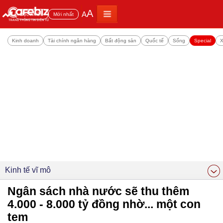
A
A
Đọc nhiều
Mới nhất
Kinh doanh
Tài chính ngân hàng
Bất động sản
Quốc tế
Sống
Special
X
Kinh tế vĩ mô
Ngân sách nhà nước sẽ thu thêm
4.000 - 8.000 tỷ đồng nhờ... một con
tem