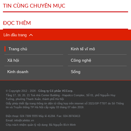
TIN CÙNG CHUYÊN MỤC
ĐỌC THÊM
Lên đầu trang
Trang chủ
Kinh tế vĩ mô
Xã hội
Công nghệ
Kinh doanh
Sống
© Copyright 2012 - 2026 -
Công ty Cổ phần VCCorp.
Tầng 17, 19, 20, 21 Toà nhà Center Building - Hapulico Complex, Số 01, phố Nguyễn Huy
Tưởng, phường Thanh Xuân, thành phố Hà Nội
Giấy phép thiết lập trang thông tin điện tử tổng hợp trên internet số 3321/GP-TTĐT do Sở Thông
tin và Truyền thông TP Hà Nội cấp ngày 03 tháng 07 năm 2019.
Điện thoại: 024 7309 5555 Máy lẻ 41294. Fax: 024-39743413
Email: info@cafebiz.vn
Chịu trách nhiệm quản lý nội dung: Bà Nguyễn Bích Minh