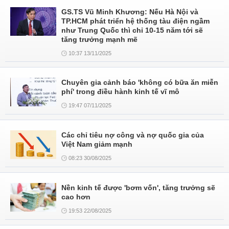
GS.TS Vũ Minh Khương: Nếu Hà Nội và
TP.HCM phát triển hệ thống tàu điện ngầm
như Trung Quốc thì chỉ 10-15 năm tới sẽ
tăng trưởng mạnh mẽ
10:37 13/11/2025
Chuyên gia cảnh báo 'không có bữa ăn miễn
phí' trong điều hành kinh tế vĩ mô
19:47 07/11/2025
Các chỉ tiêu nợ công và nợ quốc gia của
Việt Nam giảm mạnh
08:23 30/08/2025
Nền kinh tế được 'bơm vốn', tăng trưởng sẽ
cao hơn
19:53 22/08/2025