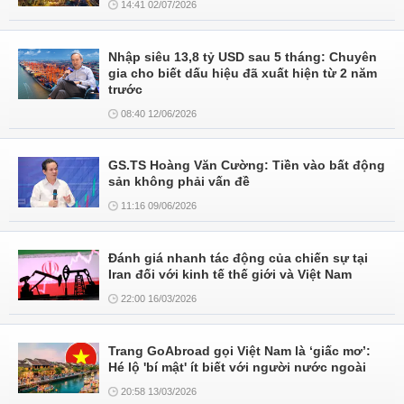
14:41 02/07/2026
Nhập siêu 13,8 tỷ USD sau 5 tháng: Chuyên
gia cho biết dấu hiệu đã xuất hiện từ 2 năm
trước
08:40 12/06/2026
GS.TS Hoàng Văn Cường: Tiền vào bất động
sản không phải vấn đề
11:16 09/06/2026
Đánh giá nhanh tác động của chiến sự tại
Iran đối với kinh tế thế giới và Việt Nam
22:00 16/03/2026
Trang GoAbroad gọi Việt Nam là ‘giấc mơ’:
Hé lộ 'bí mật' ít biết với người nước ngoài
20:58 13/03/2026