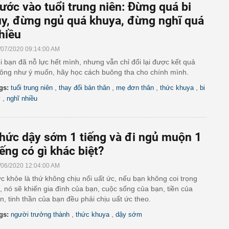
ước vào tuổi trung niên: Đừng quá bi
ụy, đừng ngủ quá khuya, đừng nghĩ quá
hiều
/07/2020 09:14:00 AM
i bạn đã nỗ lực hết mình, nhưng vẫn chỉ đổi lại được kết quả
ông như ý muốn, hãy học cách buông tha cho chính mình.
,
,
,
,
gs:
tuổi trung niên
thay đổi bản thân
mẹ đơn thân
thức khuya
bi
,
y
nghĩ nhiều
hức dậy sớm 1 tiếng và đi ngủ muộn 1
iếng có gì khác biệt?
/06/2020 12:04:00 AM
c khỏe là thứ không chịu nổi uất ức, nếu bạn không coi trọng
, nó sẽ khiến gia đình của bạn, cuộc sống của bạn, tiền của
n, tinh thần của bạn đều phải chịu uất ức theo.
,
,
gs:
người trưởng thành
thức khuya
dậy sớm