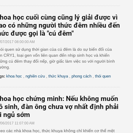
hoa học cuối cùng cũng lý giải được vì
ao có những người thức đêm nhiều đến
ức được gọi là "cú đêm"
/07/2017 08:00:00 AM
ói quen sử dụng thời gian của cú đêm là do sự biến đổi của
n CRY1, loại gen vốn liên quan đến nhịp sinh học và khiến
ững cú đêm thay đổi nếp, giờ giấc làm việc so với người bình
ường.
,
,
,
,
gs:
khoa học
nghiên cứu
thức khuya
phong cách
thói quen
hoa học chứng minh: Nếu không muốn
ô sinh, đàn ông chưa vợ nhất định phải
i ngủ sớm
/06/2017 11:07:00 AM
eo các nhà khoa học, thức khuya không chỉ khiến cơ thể mệt