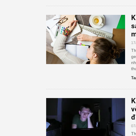
K
s
m
17
Th
ge
nh
th
Ta
K
v
đ
07
Th