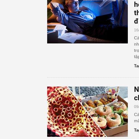
h
t
đ
16
Cà
nh
tr
tậ
Ta
N
c
09
Cá
mắ
Ta