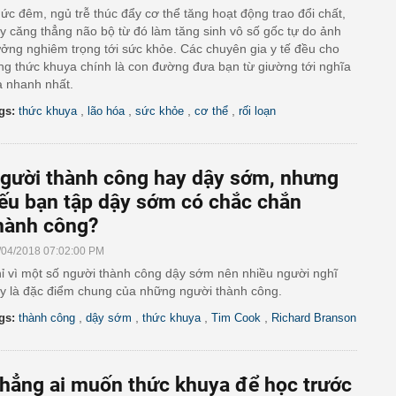
ức đêm, ngủ trễ thúc đẩy cơ thể tăng hoạt động trao đổi chất,
y căng thẳng não bộ từ đó làm tăng sinh vô số gốc tự do ảnh
ởng nghiêm trọng tới sức khỏe. Các chuyên gia y tế đều cho
ng thức khuya chính là con đường đưa bạn từ giường tới nghĩa
a nhanh nhất.
,
,
,
,
gs:
thức khuya
lão hóa
sức khỏe
cơ thể
rối loạn
gười thành công hay dậy sớm, nhưng
ếu bạn tập dậy sớm có chắc chắn
hành công?
/04/2018 07:02:00 PM
ỉ vì một số người thành công dậy sớm nên nhiều người nghĩ
y là đặc điểm chung của những người thành công.
,
,
,
,
gs:
thành công
dậy sớm
thức khuya
Tim Cook
Richard Branson
hẳng ai muốn thức khuya để học trước