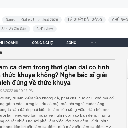
Samsung Galaxy Unpacked 2026
LÃI SUẤT DẬY SÓNG
CHỦ SHO
i Sản Và Gia Sản
BizReview
INH DOANH
CÔNG NGHỆ
SỐNG
A
àm ca đêm trong thời gian dài có tính
à thức khuya không? Nghe bác sĩ giải
hích đúng về thức khuya
/02/2022 08:19:18 PM
ời nay đi làm kiếm tiền không dễ, phải chịu cực chịu khổ mà cố
ng gánh vác tương lai, dù có mệt mỏi nhưng vì cuộc sống
úng ta vẫn đành phải kiên trì làm tiếp công việc. Hầu hết mọi
ười làm việc vào ban ngày và nghỉ ngơi vào ban đêm, nhưng
ng có rất nhiều người phải làm việc vào ban đêm, ví dụ như
a hàng tiện lợi cần làm ca đêm, nhà máy cần làm ca đêm, v.v..