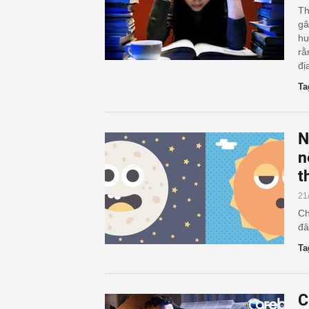
Th
gâ
hư
rằ
đị
Ta
N
n
t
21
Ch
đâ
Ta
C