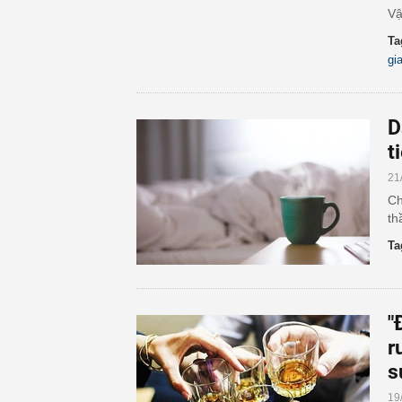
Vậ
Ta
gi
D
t
21
Ch
th
Ta
"
r
s
19