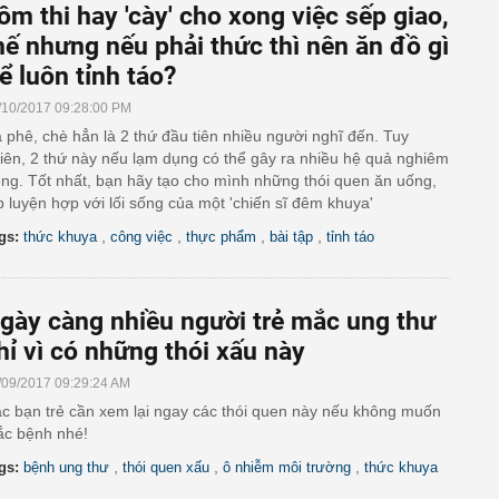
ôm thi hay 'cày' cho xong việc sếp giao,
hế nhưng nếu phải thức thì nên ăn đồ gì
ể luôn tỉnh táo?
/10/2017 09:28:00 PM
 phê, chè hẳn là 2 thứ đầu tiên nhiều người nghĩ đến. Tuy
iên, 2 thứ này nếu lạm dụng có thể gây ra nhiều hệ quả nghiêm
ọng. Tốt nhất, bạn hãy tạo cho mình những thói quen ăn uống,
p luyện hợp với lối sống của một 'chiến sĩ đêm khuya'
,
,
,
,
gs:
thức khuya
công việc
thực phẩm
bài tập
tỉnh táo
gày càng nhiều người trẻ mắc ung thư
hỉ vì có những thói xấu này
/09/2017 09:29:24 AM
c bạn trẻ cần xem lại ngay các thói quen này nếu không muốn
c bệnh nhé!
,
,
,
gs:
bệnh ung thư
thói quen xấu
ô nhiễm môi trường
thức khuya