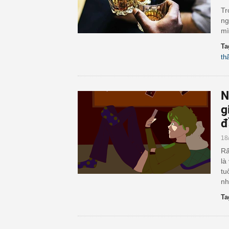
Tr
ng
mì
Ta
th
N
g
đ
18
Rấ
là
tu
nh
Ta