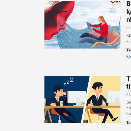
B
l
n
05
Kh
kh
Ta
lụ
T
t
04
Sứ
nó
bạ
Ta