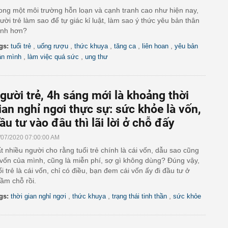
ong một môi trường hỗn loạn và cạnh tranh cao như hiện nay,
ười trẻ làm sao để tự giác kỉ luật, làm sao ý thức yêu bản thân
nh hơn?
,
,
,
,
,
gs:
tuổi trẻ
uống rượu
thức khuya
tăng ca
liên hoan
yêu bản
,
,
ân mình
làm việc quá sức
ung thư
gười trẻ, 4h sáng mới là khoảng thời
ian nghỉ ngơi thực sự: sức khỏe là vốn,
ầu tư vào đâu thì lãi lời ở chỗ đấy
/07/2020 07:00:00 AM
t nhiều người cho rằng tuổi trẻ chính là cái vốn, dẫu sao cũng
 vốn của mình, cũng là miễn phí, sợ gì không dùng? Đúng vậy,
ổi trẻ là cái vốn, chỉ có điều, bạn đem cái vốn ấy đi đầu tư ở
ầm chỗ rồi.
,
,
,
gs:
thời gian nghỉ ngơi
thức khuya
trạng thái tinh thần
sức khỏe