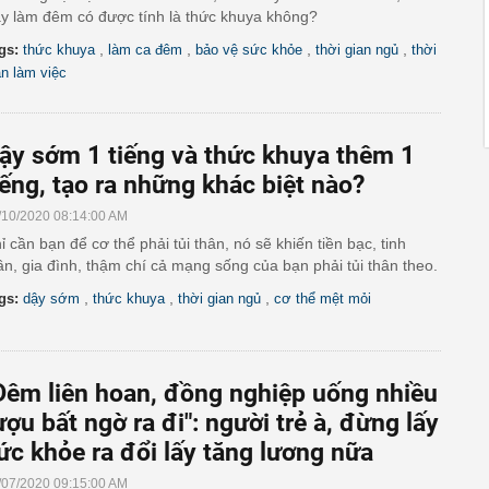
y làm đêm có được tính là thức khuya không?
,
,
,
,
gs:
thức khuya
làm ca đêm
bảo vệ sức khỏe
thời gian ngủ
thời
an làm việc
ậy sớm 1 tiếng và thức khuya thêm 1
iếng, tạo ra những khác biệt nào?
/10/2020 08:14:00 AM
ỉ cần bạn để cơ thể phải tủi thân, nó sẽ khiến tiền bạc, tinh
ần, gia đình, thậm chí cả mạng sống của bạn phải tủi thân theo.
,
,
,
gs:
dậy sớm
thức khuya
thời gian ngủ
cơ thể mệt mỏi
Đêm liên hoan, đồng nghiệp uống nhiều
ượu bất ngờ ra đi": người trẻ à, đừng lấy
ức khỏe ra đổi lấy tăng lương nữa
/07/2020 09:15:00 AM