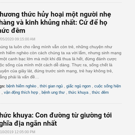
hương thức hủy hoại một người nhẹ
hàng và kinh khủng nhất: Cứ để họ
hức đêm
/05/2020 09:15:00 AM
úng ta luôn cho rằng mình vẫn còn trẻ, những chuyện như
nh hiểm nghèo còn cách chúng ta xa vời lắm, nhưng sinh mạng
 một canh bạc lớn mà một khi đã thua là hết, đừng đánh cược
ộc sống của mình một cách dễ dàng. Thực ra, sống chết là
uyện của giây lát, đứng trước sinh mạng, trẻ hay không trẻ,
ẳng phải là vấn đề…
,
,
,
gs:
bệnh hiểm nghèo
thời gian ngủ
giấc ngủ ngon
cuộc sống hiện
,
,
,
,
i
vận động thích hợp
bệnh ung thư
thức khuya
thức đêm
hức khuya: Con đường từ giường tới
ghĩa địa ngắn nhất
/10/2019 12:05:00 PM