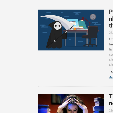
P
n
t
28
Ch
bệ
là
cu
ch
ch
Ta
đạ
T
n
11