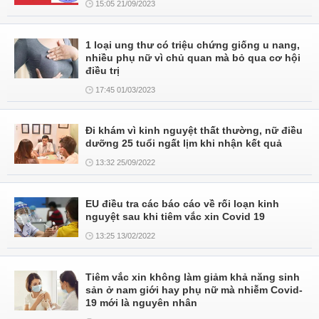
15:05 21/09/2023
1 loại ung thư có triệu chứng giống u nang,
nhiều phụ nữ vì chủ quan mà bỏ qua cơ hội
điều trị
17:45 01/03/2023
Đi khám vì kinh nguyệt thất thường, nữ điều
dưỡng 25 tuổi ngất lịm khi nhận kết quả
13:32 25/09/2022
EU điều tra các báo cáo về rối loạn kinh
nguyệt sau khi tiêm vắc xin Covid 19
13:25 13/02/2022
Tiêm vắc xin không làm giảm khả năng sinh
sản ở nam giới hay phụ nữ mà nhiễm Covid-
19 mới là nguyên nhân