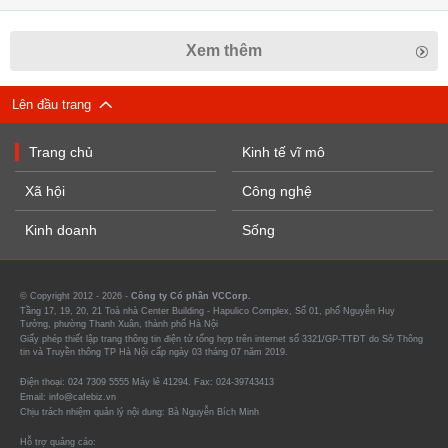
Xem thêm
Lên đầu trang
Trang chủ
Kinh tế vĩ mô
Xã hội
Công nghệ
Kinh doanh
Sống
© Copyright 2012 - 2026 -
Công ty Cổ phần VCCorp.
Tầng 17, 19, 20, 21 Toà nhà Center Building - Hapulico Complex, Số 01, phố Nguyễn Huy
Tưởng, phường Thanh Xuân, thành phố Hà Nội
Giấy phép thiết lập trang thông tin điện tử tổng hợp trên internet số 3321/GP-TTĐT do Sở Thông
tin và Truyền thông TP Hà Nội cấp ngày 03 tháng 07 năm 2019.
Điện thoại: 024 7309 5555 Máy lẻ 41294. Fax: 024-39743413
Email: info@cafebiz.vn
Chịu trách nhiệm quản lý nội dung: Bà Nguyễn Bích Minh
Hỗ trợ quảng cáo: