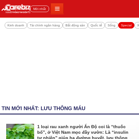
Đọc nhiều
Mới nhất
Kinh doanh
Tài chính ngân hàng
Bất động sản
Quốc tế
Sống
Special
X
TIN MỚI NHẤT: LƯU THÔNG MÁU
1 loại rau xanh người Ấn Độ coi là “thuốc
bổ”, ở Việt Nam mọc đầy vườn: Là “insulin
tự nhiên” giúp hạ đường huyết, lưu thông