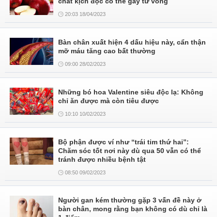
chất kịch độc có thể gây tử vong
20:03 18/04/2023
Bàn chân xuất hiện 4 dấu hiệu này, cẩn thận
mỡ máu tăng cao bất thường
09:00 28/02/2023
Những bó hoa Valentine siêu độc lạ: Không
chỉ ăn được mà còn tiêu được
10:10 10/02/2023
Bộ phận được ví như “trái tim thứ hai”:
Chăm sóc tốt nơi này dù qua 50 vẫn có thể
tránh được nhiều bệnh tật
08:50 09/02/2023
Người gan kém thường gặp 3 vấn đề này ở
bàn chân, mong rằng bạn không có dù chỉ là