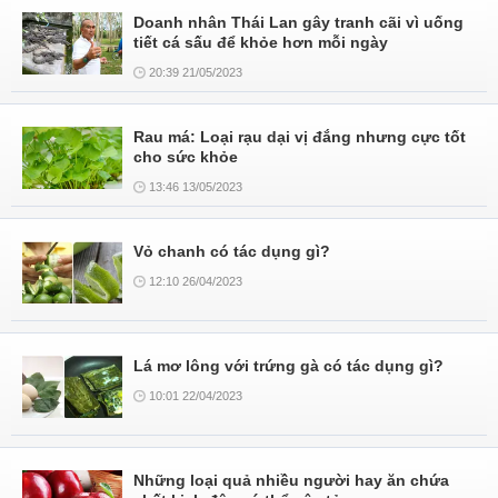
Doanh nhân Thái Lan gây tranh cãi vì uống
tiết cá sấu để khỏe hơn mỗi ngày
20:39 21/05/2023
Rau má: Loại rạu dại vị đắng nhưng cực tốt
cho sức khỏe
13:46 13/05/2023
Vỏ chanh có tác dụng gì?
12:10 26/04/2023
Lá mơ lông với trứng gà có tác dụng gì?
10:01 22/04/2023
Những loại quả nhiều người hay ăn chứa