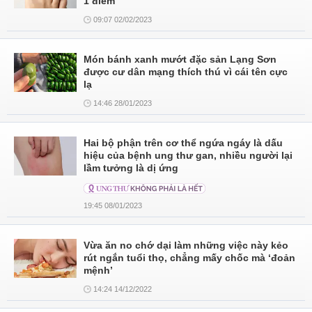
1 điểm
09:07 02/02/2023
Món bánh xanh mướt đặc sản Lạng Sơn
được cư dân mạng thích thú vì cái tên cực
lạ
14:46 28/01/2023
Hai bộ phận trên cơ thể ngứa ngáy là dấu
hiệu của bệnh ung thư gan, nhiều người lại
lầm tưởng là dị ứng
19:45 08/01/2023
Vừa ăn no chớ dại làm những việc này kẻo
rút ngắn tuổi thọ, chẳng mấy chốc mà ‘đoản
mệnh’
14:24 14/12/2022