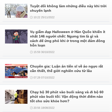
Tuyệt đối không làm những điều này khi trời
chuyển lạnh
10:22 25/11/2022
Vụ giẫm đạp Halloween ở Hàn Quốc khiến ít
nhất 146 người chết: Ngưng tim là gì và
cách để ứng phó khi ở trong một đám đông
hỗn loạn
15:59 30/10/2022
Chuyên gia: Luận án tiến sĩ về áo ngực rất
cần thiết, thế giới nghiên cứu từ lâu
07:28 07/10/2022
Chạy bộ 30 phút vào buổi sáng và đi bộ 60
phút vào buổi tối: Vận động thời điểm nào
tốt cho sức khỏe hơn?
20:56 18/08/2022