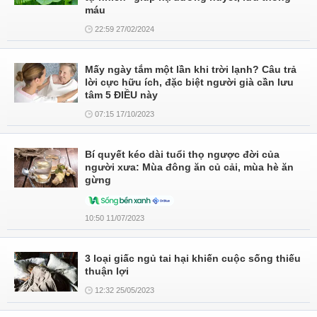
máu
22:59 27/02/2024
Mấy ngày tắm một lần khi trời lạnh? Câu trả
lời cực hữu ích, đặc biệt người già cần lưu
tâm 5 ĐIỀU này
07:15 17/10/2023
Bí quyết kéo dài tuổi thọ ngược đời của
người xưa: Mùa đông ăn củ cải, mùa hè ăn
gừng
10:50 11/07/2023
3 loại giấc ngủ tai hại khiến cuộc sống thiếu
thuận lợi
12:32 25/05/2023