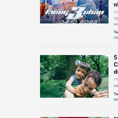
n
05
Th
nó
Ta
ch
5
C
d
28
Hã
Ta
tâ