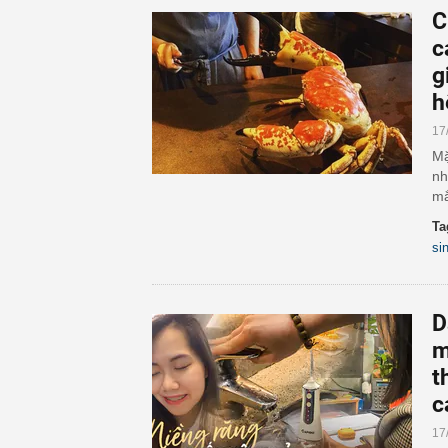
C
c
g
h
17
Mặ
nh
mắ
Ta
si
D
m
t
c
17