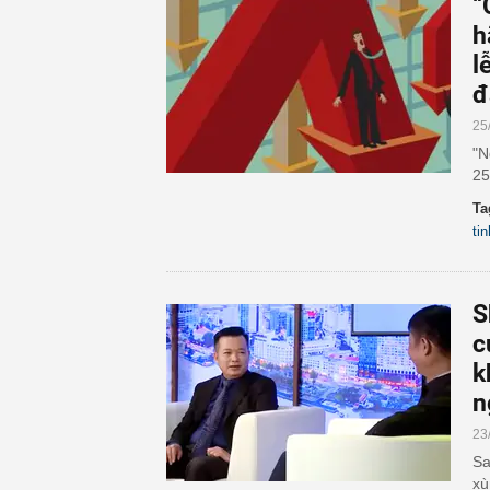
“
h
l
đ
25
"N
25
Ta
ti
S
c
k
n
23
Sa
xù