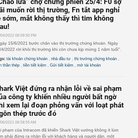
Chảo lửa” chợ chứng phiên 25/4: F0 sợ
ãi muốn rời thị trường, Fn tắt app nghỉ
ễ sớm, mắt không thấy thì tim không
au!
/04/2022 08:09:50 PM
gày 15/6/2021 bước chân vào thị trường chứng khoán. Ngày
/4/2022 rời khỏi thị trường khi còn chưa kịp mừng 1 năm tuổi".
,
,
,
gs:
tài khoản chứng khoán
nhà đầu tư
thị trường chứng khoán
,
,
,
nh thần thép
tiền tiết kiệm
Gửi tiết kiệm
mở tài khoản
hark Việt đứng ra nhận lỗi về sai phạm
ủa công ty khiến nhiều người bất ngờ
hi xem lại đoạn phỏng vấn với loạt phát
gôn thép trước đó
/06/2021 08:58:55 AM
i phạm của Intracom đã khiến Shark Việt vướng không ít lùm
m phải đứng ra nhận lỗi với khách hàng và người dân, một