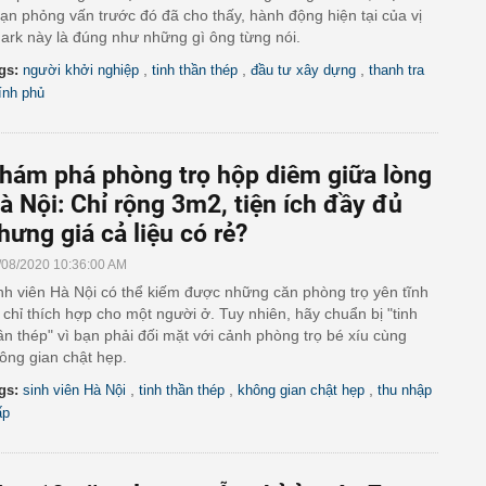
ạn phỏng vấn trước đó đã cho thấy, hành động hiện tại của vị
ark này là đúng như những gì ông từng nói.
,
,
,
gs:
người khởi nghiệp
tinh thần thép
đầu tư xây dựng
thanh tra
ính phủ
hám phá phòng trọ hộp diêm giữa lòng
à Nội: Chỉ rộng 3m2, tiện ích đầy đủ
hưng giá cả liệu có rẻ?
/08/2020 10:36:00 AM
nh viên Hà Nội có thể kiếm được những căn phòng trọ yên tĩnh
 chỉ thích hợp cho một người ở. Tuy nhiên, hãy chuẩn bị "tinh
ần thép" vì bạn phải đối mặt với cảnh phòng trọ bé xíu cùng
ông gian chật hẹp.
,
,
,
gs:
sinh viên Hà Nội
tinh thần thép
không gian chật hẹp
thu nhập
ấp