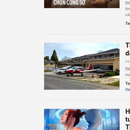
Đố
kh
cả
Ta
T
d
04
Để
mà
Ta
th
H
t
T