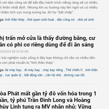
i với dân công sở để bắt đầu hành trình niềng răng sẽ có nhiều
ó khăn nhất định. Nhưng khi xu hướng này lên ngôi và có nhiều
i thiện tích cực trong tương lai, thì họ "bất chấp".
,
,
,
gs:
tinh thần thép
thói quen sinh hoạt
dân công sở
nhà vệ sinh
hị trấn mở cửa là thấy đường băng, cư
ân có phi cơ riêng dùng để đi ăn sáng
/03/2023 08:33:00 AM
 trải nghiệm cuộc sống ở đây bạn không chỉ cần có nhiều tiền
 còn phải chuẩn bị “tinh thần thép”.
,
,
,
,
gs:
lái máy bay
đi máy bay
máy bay riêng
Thế chiến II
tinh thần
,
,
,
,
ép
cục quản lý
bất động sản
căn hộ nhỏ
đường cao tốc
òa Phát mất gần tỷ đô vốn hóa trong 1
uần, tỷ phú Trần Đình Long và Hoàng
hùy Linh tung ra MV nhắn nhủ: Vững