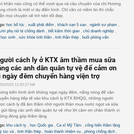
ó khăn nào cũng có thể vượt qua và câu chuyện của chị Hương
ng chính là một ví dụ điển hình. Chỉ cần có niềm tin thì chắc
ắn mọi chuyện sẽ trở nên tốt đẹp.
,
,
,
,
gs:
học bổ túc
xuất phát điểm
khách sạn 5 sao
ngành sư phạm
,
,
,
ười phụ nữ bị chồng đánh
tiết kiệm thời gian
chủ doanh nghiệp
,
,
,
 học sinh
sức khỏe tinh thần
tinh thần thép
buổi phỏng vấn
gười cách ly ở KTX âm thầm mua sữa
ặng các anh dân quân tự vệ để cảm ơn
ì ngày đêm chuyển hàng viện trợ
/03/2020 12:50:37 AM
ứng kiến hình ảnh không ngại ngày đêm, nắng nóng để vận
uyển hàng tiếp tế vào khu cách ly KTX ĐHQG, những người
ợc cách ly đã âm thầm nhờ người thân mua nước ngọt và sữa
 gửi tặng các anh dân quân tự vệ như lời cảm ơn chân thành vì
ững đóng góp thầm lặng.
,
,
,
gs:
khu cách ly
học Quốc gia
Ca sĩ Mỹ Tâm
cống hiến thầm lặng
,
,
,
,
ý túc xá
tinh thần thép
hoàn thành nhiệm vụ
phòng chống dịch