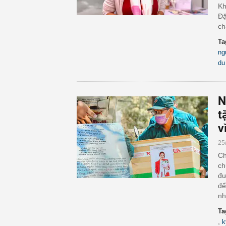
Kh
Đặ
ch
Ta
ng
du
N
t
v
25
Ch
ch
đư
để
nh
Ta
,
k