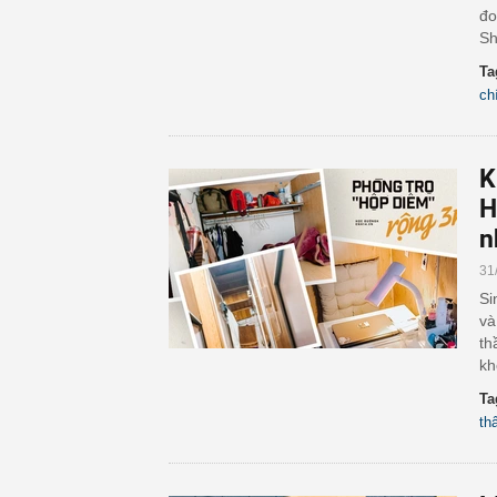
đo
Sh
Ta
ch
K
H
n
31
Si
và
th
kh
Ta
th