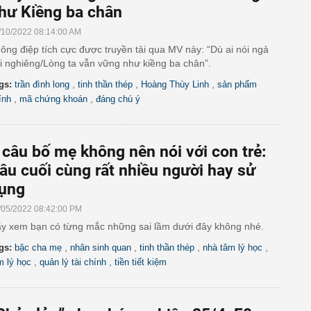
hư Kiềng ba chân
/10/2022 08:14:00 AM
ông điệp tích cực được truyền tải qua MV này: “Dù ai nói ngả
i nghiêng/Lòng ta vẫn vững như kiềng ba chân”.
,
,
,
gs:
trần đình long
tinh thần thép
Hoàng Thùy Linh
sản phẩm
,
,
ính
mã chứng khoán
đáng chú ý
 câu bố mẹ không nên nói với con trẻ:
âu cuối cùng rất nhiều người hay sử
ụng
/05/2022 08:42:00 PM
y xem bạn có từng mắc những sai lầm dưới đây không nhé.
,
,
,
,
gs:
bậc cha mẹ
nhân sinh quan
tinh thần thép
nhà tâm lý học
,
,
m lý học
quản lý tài chính
tiền tiết kiệm