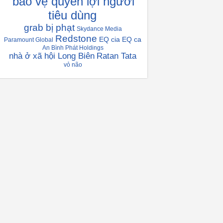
bảo vệ quyền lợi người
tiêu dùng
grab bị phạt
Skydance Media
Redstone
EQ cia
EQ ca
Paramount Global
An Bình Phát Holdings
nhà ở xã hội Long Biên
Ratan Tata
vỏ não