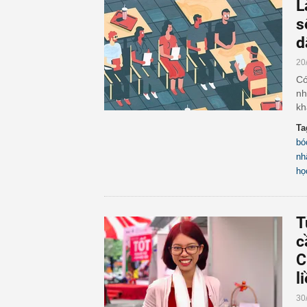
L
s
d
20
Có
nh
kh
Ta
bó
nh
họ
T
c
C
l
30