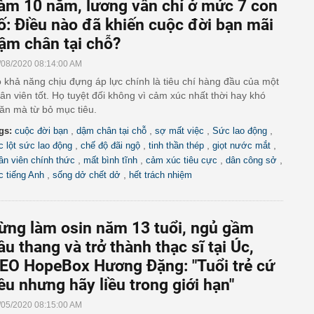
àm 10 năm, lương vẫn chỉ ở mức 7 con
ố: Điều nào đã khiến cuộc đời bạn mãi
ậm chân tại chỗ?
/08/2020 08:14:00 AM
 khả năng chịu đựng áp lực chính là tiêu chí hàng đầu của một
ân viên tốt. Họ tuyệt đối không vì cảm xúc nhất thời hay khó
ăn mà từ bỏ mục tiêu.
,
,
,
,
gs:
cuộc đời bạn
dậm chân tại chỗ
sợ mất việc
Sức lao động
,
,
,
,
c lột sức lao động
chế độ đãi ngộ
tinh thần thép
giọt nước mắt
,
,
,
,
ân viên chính thức
mất bình tĩnh
cảm xúc tiêu cực
dân công sở
,
,
c tiếng Anh
sống dở chết dở
hết trách nhiệm
ừng làm osin năm 13 tuổi, ngủ gầm
ầu thang và trở thành thạc sĩ tại Úc,
EO HopeBox Hương Đặng: "Tuổi trẻ cứ
iều nhưng hãy liều trong giới hạn"
/05/2020 08:15:00 AM