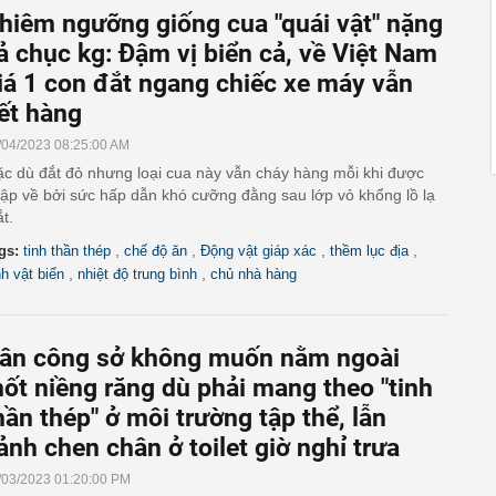
hiêm ngưỡng giống cua "quái vật" nặng
ả chục kg: Đậm vị biển cả, về Việt Nam
iá 1 con đắt ngang chiếc xe máy vẫn
ết hàng
/04/2023 08:25:00 AM
c dù đắt đỏ nhưng loại cua này vẫn cháy hàng mỗi khi được
ập về bởi sức hấp dẫn khó cưỡng đằng sau lớp vỏ khổng lồ lạ
t.
,
,
,
,
gs:
tinh thần thép
chế độ ăn
Động vật giáp xác
thềm lục địa
,
,
nh vật biển
nhiệt độ trung bình
chủ nhà hàng
ân công sở không muốn nằm ngoài
ốt niềng răng dù phải mang theo "tinh
hần thép" ở môi trường tập thể, lẫn
ảnh chen chân ở toilet giờ nghỉ trưa
/03/2023 01:20:00 PM