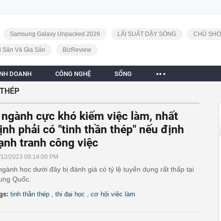
Samsung Galaxy Unpacked 2026
LÃI SUẤT DẬY SÓNG
CHỦ SHO
i Sản Và Gia Sản
BizReview
INH DOANH
CÔNG NGHỆ
SỐNG
 THÉP
 ngành cực khó kiếm việc làm, nhất
ịnh phải có "tinh thần thép" nếu định
ạnh tranh công việc
/12/2023 09:14:00 PM
ngành học dưới đây bị đánh giá có tỷ lệ tuyển dụng rất thấp tại
ung Quốc.
,
,
gs:
tinh thần thép
thi đại học
cơ hội việc làm