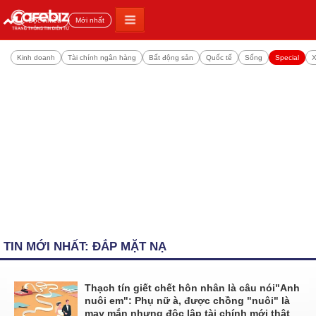
Đọc nhiều
Mới nhất
Kinh doanh
Tài chính ngân hàng
Bất động sản
Quốc tế
Sống
Special
X
TIN MỚI NHẤT: ĐẮP MẶT NẠ
Thạch tín giết chết hôn nhân là câu nói"Anh
nuôi em": Phụ nữ à, được chồng "nuôi" là
may mắn nhưng độc lập tài chính mới thật