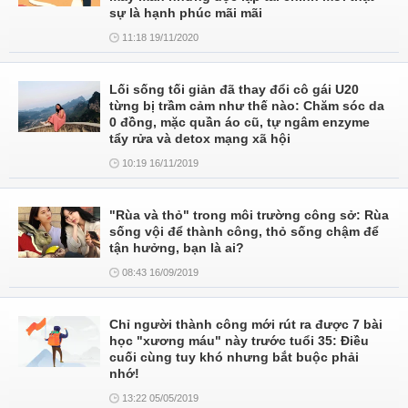
sự là hạnh phúc mãi mãi
11:18 19/11/2020
Lối sống tối giản đã thay đổi cô gái U20
từng bị trầm cảm như thế nào: Chăm sóc da
0 đồng, mặc quần áo cũ, tự ngâm enzyme
tẩy rửa và detox mạng xã hội
10:19 16/11/2019
"Rùa và thỏ" trong môi trường công sở: Rùa
sống vội để thành công, thỏ sống chậm để
tận hưởng, bạn là ai?
08:43 16/09/2019
Chỉ người thành công mới rút ra được 7 bài
học "xương máu" này trước tuổi 35: Điều
cuối cùng tuy khó nhưng bắt buộc phải
nhớ!
13:22 05/05/2019