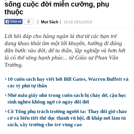
sống cuộc đời miễn cưỡng, phụ
thuộc
|
|
0
Mọt Sách
10:16 29/11/2019
Lời hồi đáp cho hàng ngàn lá thư từ các bạn trẻ
đang khao khát tìm một lời khuyên, hướng đi đúng
đắn bước vào đời; để tu thân, lập nghiệp và hơn hết
là có thể sống hạnh phúc... từ Giáo sư Phan Văn
Trường.
10 cuốn sách hay viết bởi Bill Gates, Warren Buffett và
các tỷ phú tự thân
Nhờ mẩu giấy nhỏ trong cuốn sách bị cháy dở, cậu học
sinh nghèo không ngờ có ngày đổi đời
Cô Tổng phụ trách trường người ta: Thay đổi giờ chào
cờ và biến tiết thể dục thành vũ hội, đi khắp nơi làm tủ
sách, xây trường cho trẻ vùng cao