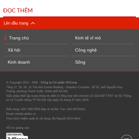
ĐỌC THÊM
Lên đầu trang
Trang chủ
Kinh tế vĩ mô
Xã hội
Công nghệ
Kinh doanh
Sống
© Copyright 2012 - 2026 -
Công ty Cổ phần VCCorp.
Tầng 17, 19, 20, 21 Toà nhà Center Building - Hapulico Complex, Số 01, phố Nguyễn Huy
Tưởng, phường Thanh Xuân, thành phố Hà Nội
Giấy phép thiết lập trang thông tin điện tử tổng hợp trên internet số 3321/GP-TTĐT do Sở Thông
tin và Truyền thông TP Hà Nội cấp ngày 03 tháng 07 năm 2019.
Điện thoại: 024 7309 5555 Máy lẻ 41294. Fax: 024-39743413
Email: info@cafebiz.vn
Chịu trách nhiệm quản lý nội dung: Bà Nguyễn Bích Minh
Hỗ trợ quảng cáo: