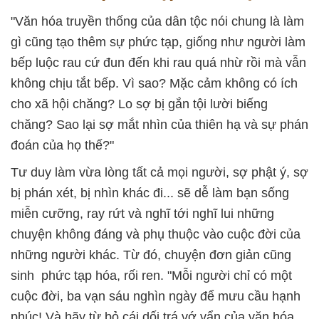
"Văn hóa truyền thống của dân tộc nói chung là làm
gì cũng tạo thêm sự phức tạp, giống như người làm
bếp luộc rau cứ đun đến khi rau quá nhừ rồi mà vẫn
không chịu tắt bếp. Vì sao? Mặc cảm không có ích
cho xã hội chăng? Lo sợ bị gắn tội lười biếng
chăng? Sao lại sợ mắt nhìn của thiên hạ và sự phán
đoán của họ thế?"
Tư duy làm vừa lòng tất cả mọi người, sợ phật ý, sợ
bị phán xét, bị nhìn khác đi... sẽ dễ làm bạn sống
miễn cưỡng, ray rứt và nghĩ tới nghĩ lui những
chuyện không đáng và phụ thuộc vào cuộc đời của
những người khác. Từ đó, chuyện đơn giản cũng
sinh phức tạp hóa, rối ren. "Mỗi người chỉ có một
cuộc đời, ba vạn sáu nghìn ngày để mưu cầu hạnh
phúc! Và hãy từ bỏ cái dối trá vớ vẩn của văn hóa