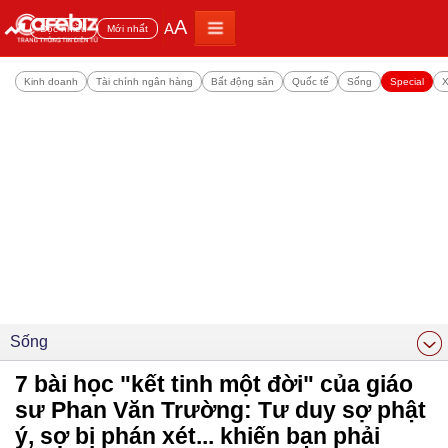
A
A
Đọc nhiều
Mới nhất
Kinh doanh
Tài chính ngân hàng
Bất động sản
Quốc tế
Sống
Special
X
Sống
7 bài học "kết tinh một đời" của giáo
sư Phan Văn Trường: Tư duy sợ phật
ý, sợ bị phán xét... khiến bạn phải