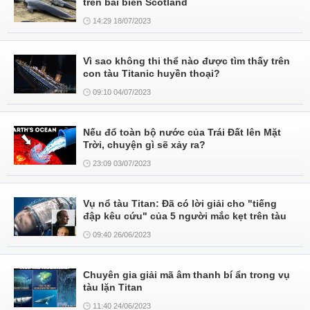
trên bãi biển Scotland
14:29 18/07/2023
Vì sao không thi thể nào được tìm thấy trên
con tàu Titanic huyền thoại?
09:10 04/07/2023
Nếu đổ toàn bộ nước của Trái Đất lên Mặt
Trời, chuyện gì sẽ xảy ra?
23:09 03/07/2023
Vụ nổ tàu Titan: Đã có lời giải cho "tiếng
đập kêu cứu" của 5 người mắc kẹt trên tàu
09:40 26/06/2023
Chuyên gia giải mã âm thanh bí ẩn trong vụ
tàu lặn Titan
11:40 24/06/2023