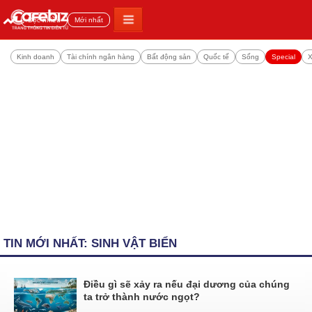
Đọc nhiều
Mới nhất
Kinh doanh
Tài chính ngân hàng
Bất động sản
Quốc tế
Sống
Special
X
TIN MỚI NHẤT: SINH VẬT BIỂN
Điều gì sẽ xảy ra nếu đại dương của chúng
ta trở thành nước ngọt?