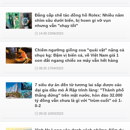
Đẳng cấp chế tác đồng hồ Rolex: Nhiều năm
chìm sâu dưới biển, bị hoen gỉ vỡ vụn
nhưng vẫn "chạy tốt"
14:40 23/06/2023
Chiêm ngưỡng giống cua "quái vật" nặng cả
chục kg: Đậm vị biển cả, về Việt Nam giá 1
con đắt ngang chiếc xe máy vẫn hết hàng
08:25 17/04/2023
7 siêu dự án đến từ tương lai sắp được các
đại gia dầu mỏ Ả Rập trình làng: "Thành phố
thẳng đứng" trên mặt nước, hòn đảo 32.000
tỷ đồng vẫn chưa là gì với "trùm cuối" có 1-
0-2
09:26 10/03/2023