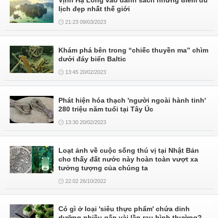
Vịnh Hạ Long vào danh sách những điểm du
lịch đẹp nhất thế giới
21:23 09/03/2023
Khám phá bên trong “chiếc thuyền ma” chìm
dưới đáy biển Baltic
13:45 20/02/2023
Phát hiện hóa thạch 'người ngoài hành tinh'
280 triệu năm tuổi tại Tây Úc
13:30 20/02/2023
Loạt ảnh về cuộc sống thú vị tại Nhật Bản
cho thấy đất nước này hoàn toàn vượt xa
tưởng tượng của chúng ta
22:02 26/10/2022
Có gì ở loại 'siêu thực phẩm' chứa dinh
dưỡng nhiều gấp vài lần rau bình thường?