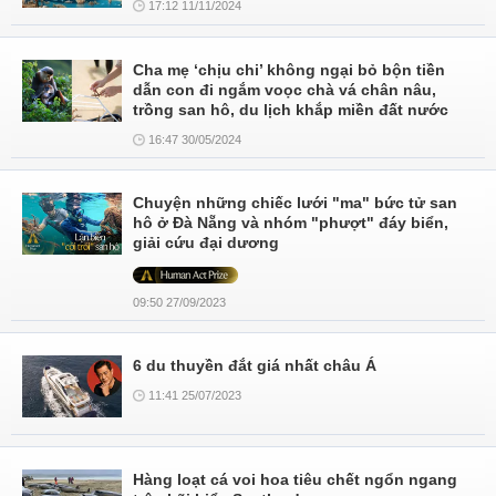
17:12 11/11/2024
Cha mẹ ‘chịu chi’ không ngại bỏ bộn tiền
dẫn con đi ngắm voọc chà vá chân nâu,
trồng san hô, du lịch khắp miền đất nước
16:47 30/05/2024
Chuyện những chiếc lưới "ma" bức tử san
hô ở Đà Nẵng và nhóm "phượt" đáy biển,
giải cứu đại dương
09:50 27/09/2023
6 du thuyền đắt giá nhất châu Á
11:41 25/07/2023
Hàng loạt cá voi hoa tiêu chết ngổn ngang