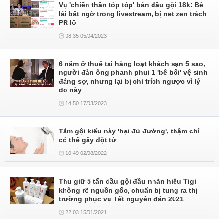
Vụ 'chiến thần tóp tóp' bán dầu gội 18k: Bẻ
lái bất ngờ trong livestream, bị netizen trách
PR lố
08:35 05/04/2023
6 năm ở thuê tại hàng loạt khách sạn 5 sao,
người đàn ông phanh phui 1 'bê bối' vệ sinh
đáng sợ, nhưng lại bị chỉ trích ngược vì lý
do này
14:50 17/03/2023
Tắm gội kiểu này 'hại đủ đường', thậm chí
có thể gây đột tử
10:49 02/08/2022
Thu giữ 5 tấn dầu gội đầu nhãn hiệu Tigi
không rõ nguồn gốc, chuẩn bị tung ra thị
trường phục vụ Tết nguyên đán 2021
22:03 15/01/2021