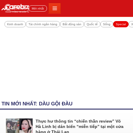
Đọc nhiều
Mới nhất
Kinh doanh
Tài chính ngân hàng
Bất động sản
Quốc tế
Sống
Special
X
TIN MỚI NHẤT: DẦU GỘI ĐẦU
Thực hư thông tin “chiến thần review” Võ
Hà Linh bị dán biển “miễn tiếp” tại một cửa
hàng ở Thái Lan