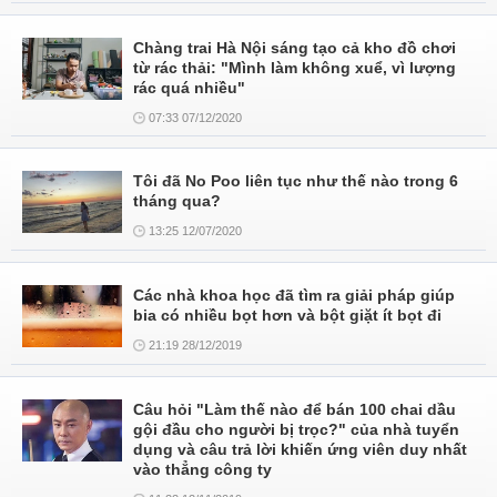
Chàng trai Hà Nội sáng tạo cả kho đồ chơi
từ rác thải: "Mình làm không xuể, vì lượng
rác quá nhiều"
07:33 07/12/2020
Tôi đã No Poo liên tục như thế nào trong 6
tháng qua?
13:25 12/07/2020
Các nhà khoa học đã tìm ra giải pháp giúp
bia có nhiều bọt hơn và bột giặt ít bọt đi
21:19 28/12/2019
Câu hỏi "Làm thế nào để bán 100 chai dầu
gội đầu cho người bị trọc?" của nhà tuyển
dụng và câu trả lời khiến ứng viên duy nhất
vào thẳng công ty