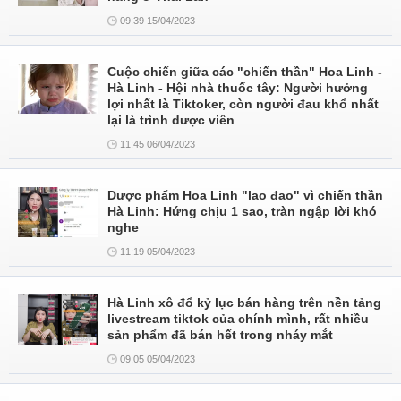
09:39 15/04/2023
Cuộc chiến giữa các "chiến thần" Hoa Linh -
Hà Linh - Hội nhà thuốc tây: Người hưởng
lợi nhất là Tiktoker, còn người đau khổ nhất
lại là trình dược viên
11:45 06/04/2023
Dược phẩm Hoa Linh "lao đao" vì chiến thần
Hà Linh: Hứng chịu 1 sao, tràn ngập lời khó
nghe
11:19 05/04/2023
Hà Linh xô đổ kỷ lục bán hàng trên nền tảng
livestream tiktok của chính mình, rất nhiều
sản phẩm đã bán hết trong nháy mắt
09:05 05/04/2023