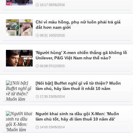
15:17 06/05/2016
Chỉ vì màu hồng, phụ nữ luôn phải trả giá
đắt hơn nam giới
08:31 10/02/2016
'Người hùng' X-men chiến thắng gã khổng lồ
Unilever, P&G Việt Nam như thế nào?
00:08 07/12/2015
[Nổi bật] Buffet nghĩ gì về từ thiện? Muốn
làm chủ, hãy làm thuê ít nhất 10 năm
17:35 23/05/2014
Người khai sinh ra dầu gội X-Men: 'Muốn
làm chủ tốt, hãy đi làm thuê 10 năm đã'
14:00 23/05/2014