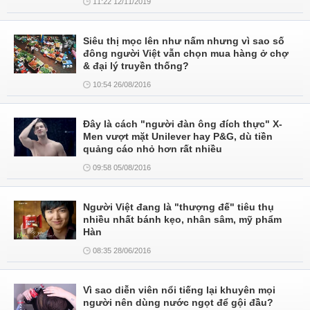
11:22 12/11/2019
Siêu thị mọc lên như nấm nhưng vì sao số
đông người Việt vẫn chọn mua hàng ở chợ
& đại lý truyền thống?
10:54 26/08/2016
Đây là cách "người đàn ông đích thực" X-
Men vượt mặt Unilever hay P&G, dù tiền
quảng cáo nhỏ hơn rất nhiều
09:58 05/08/2016
Người Việt đang là "thượng đế" tiêu thụ
nhiều nhất bánh kẹo, nhân sâm, mỹ phẩm
Hàn
08:35 28/06/2016
Vì sao diễn viên nổi tiếng lại khuyên mọi
người nên dùng nước ngọt để gội đầu?