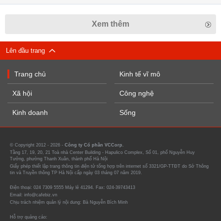
Xem thêm
Lên đầu trang
Trang chủ
Kinh tế vĩ mô
Xã hội
Công nghệ
Kinh doanh
Sống
© Copyright 2012 - 2026 -
Công ty Cổ phần VCCorp.
Tầng 17, 19, 20, 21 Toà nhà Center Building - Hapulico Complex, Số 01, phố Nguyễn Huy
Tưởng, phường Thanh Xuân, thành phố Hà Nội
Giấy phép thiết lập trang thông tin điện tử tổng hợp trên internet số 3321/GP-TTĐT do Sở Thông
tin và Truyền thông TP Hà Nội cấp ngày 03 tháng 07 năm 2019.
Điện thoại: 024 7309 5555 Máy lẻ 41294. Fax: 024-39743413
Email: info@cafebiz.vn
Chịu trách nhiệm quản lý nội dung: Bà Nguyễn Bích Minh
Hỗ trợ quảng cáo: