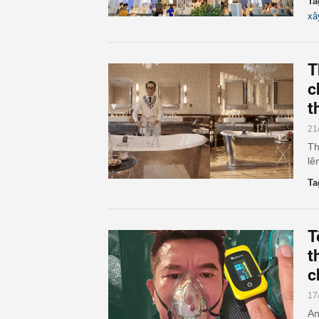
Ta
xâ
T
c
t
21
Th
lê
Ta
T
t
c
17
An