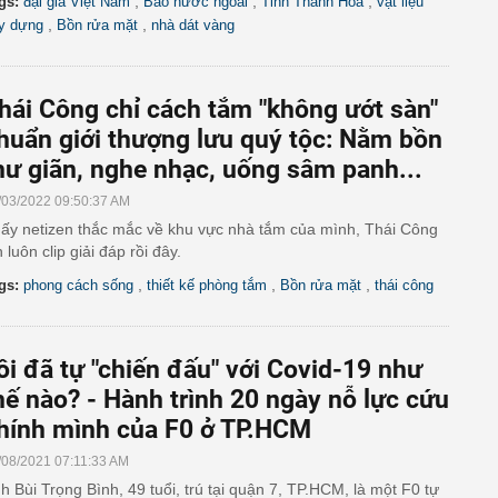
,
,
,
gs:
đại gia Việt Nam
Báo nước ngoài
Tỉnh Thanh Hóa
vật liệu
,
,
y dựng
Bồn rửa mặt
nhà dát vàng
hái Công chỉ cách tắm "không ướt sàn"
huẩn giới thượng lưu quý tộc: Nằm bồn
hư giãn, nghe nhạc, uống sâm panh...
/03/2022 09:50:37 AM
ấy netizen thắc mắc về khu vực nhà tắm của mình, Thái Công
n luôn clip giải đáp rồi đây.
,
,
,
gs:
phong cách sống
thiết kế phòng tắm
Bồn rửa mặt
thái công
ôi đã tự "chiến đấu" với Covid-19 như
hế nào? - Hành trình 20 ngày nỗ lực cứu
hính mình của F0 ở TP.HCM
/08/2021 07:11:33 AM
h Bùi Trọng Bình, 49 tuổi, trú tại quận 7, TP.HCM, là một F0 tự