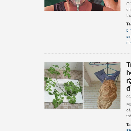
đi
ch
th
Ta
bì
si
mi
T
h
r
đ
09
Mở
cá
th
Ta
Bồ