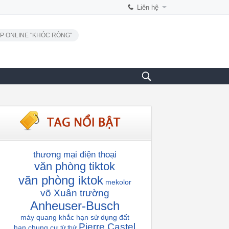
Liên hệ
P ONLINE "KHÓC RÒNG"
thương mại điện thoại
văn phòng tiktok
văn phòng iktok
mekolor
võ Xuân trường
Anheuser-Busch
máy quang khắc
hạn sử dụng đất
Pierre Castel
hạn chung cư
từ thứ