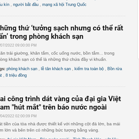
,
,
ấu kín
người bắt đầu
mạng xã hội Trung Quốc
hững thứ ‘tưởng sạch nhưng có thể rất
ẩn’ trong phòng khách sạn
/07/2022 09:00:00 PM
ăn trải giường, khăn tắm, cốc uống nước, bồn tắm... trong
òng khách sạn có thể là những thứ chứa đầy vi khuẩn.
,
,
,
gs:
phòng khách sạn
lễ tân khách sạn
kiểm tra toàn bộ
Bồn rửa
,
t
8 triệu đồng
ai công trình dát vàng của đại gia Việt
am "hút mắt" trên báo nước ngoài
/04/2022 02:00:09 PM
t tiền của tòa nhà được thiết kế với những cột đá lớn, ba mái
m lớn và bên trên có những bức tượng bằng vàng.