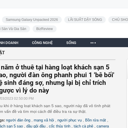
Samsung Galaxy Unpacked 2026
LÃI SUẤT DẬY SÓNG
CHỦ SHO
i Sản Và Gia Sản
BizReview
INH DOANH
CÔNG NGHỆ
SỐNG
ẶT
 năm ở thuê tại hàng loạt khách sạn 5
ao, người đàn ông phanh phui 1 'bê bối'
ệ sinh đáng sợ, nhưng lại bị chỉ trích
gược vì lý do này
/03/2023 02:50:00 PM
u khi ở hàng loạt khách sạn 5 sao, người này đã vô tình phát
ện vấn đề và tìm mọi cách để điều tra ra sự thật.
,
,
,
,
gs:
người đàn ông
mạng xã hội
người phục vụ
Bồn rửa mặt
,
,
,
,
ách sạn 5 sao
dầu gội đầu
cốc thủy tinh
tách cà phê
camera