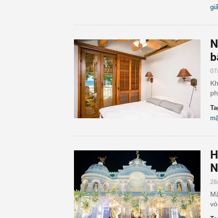
gi
N
b
07
Kh
ph
Ta
mặ
H
N
28
Mặ
vò