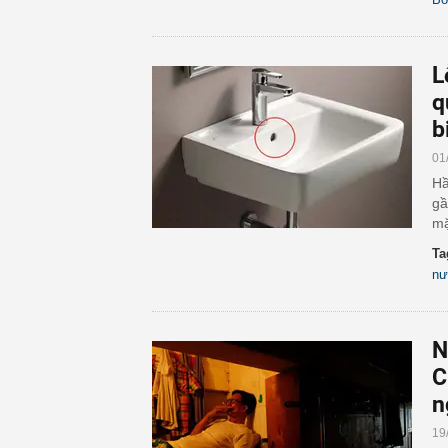
L
q
b
01
Hầ
gầ
mặ
Ta
nư
N
C
n
19