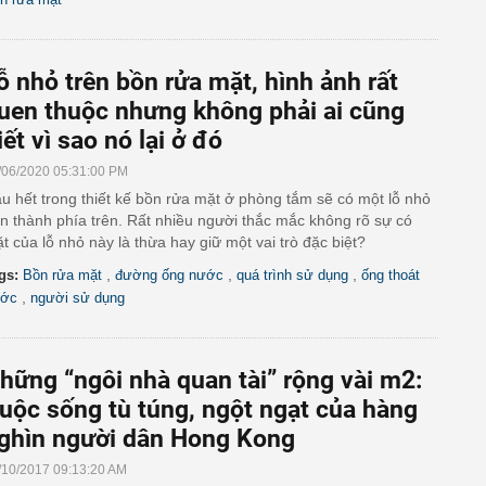
ỗ nhỏ trên bồn rửa mặt, hình ảnh rất
uen thuộc nhưng không phải ai cũng
iết vì sao nó lại ở đó
/06/2020 05:31:00 PM
u hết trong thiết kế bồn rửa mặt ở phòng tắm sẽ có một lỗ nhỏ
n thành phía trên. Rất nhiều người thắc mắc không rõ sự có
t của lỗ nhỏ này là thừa hay giữ một vai trò đặc biệt?
,
,
,
gs:
Bồn rửa mặt
đường ống nước
quá trình sử dụng
ống thoát
,
ớc
người sử dụng
hững “ngôi nhà quan tài” rộng vài m2:
uộc sống tù túng, ngột ngạt của hàng
ghìn người dân Hong Kong
/10/2017 09:13:20 AM