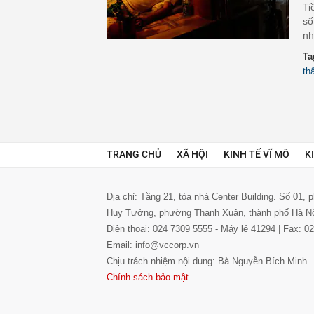
Ti
số
nh
Ta
th
TRANG CHỦ
XÃ HỘI
KINH TẾ VĨ MÔ
K
Địa chỉ: Tầng 21, tòa nhà Center Building. Số 01,
Huy Tưởng, phường Thanh Xuân, thành phố Hà N
Điện thoại: 024 7309 5555 - Máy lẻ 41294 | Fax: 
Email: info@vccorp.vn
Chịu trách nhiệm nội dung: Bà Nguyễn Bích Minh
Chính sách bảo mật