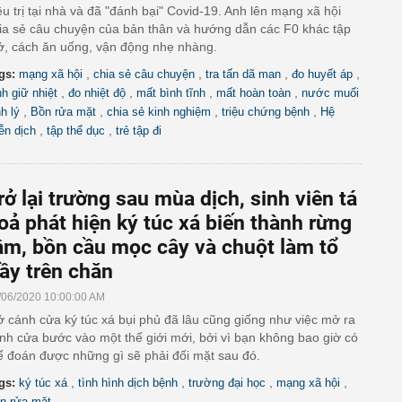
ều trị tại nhà và đã "đánh bại" Covid-19. Anh lên mạng xã hội
ia sẻ câu chuyện của bản thân và hướng dẫn các F0 khác tập
ở, cách ăn uống, vận động nhẹ nhàng.
,
,
,
,
gs:
mạng xã hội
chia sẻ câu chuyện
tra tấn dã man
đo huyết áp
,
,
,
,
nh giữ nhiệt
đo nhiệt độ
mất bình tĩnh
mất hoàn toàn
nước muối
,
,
,
,
nh lý
Bồn rửa mặt
chia sẻ kinh nghiệm
triệu chứng bệnh
Hệ
,
,
ễn dịch
tập thể dục
trẻ tập đi
rở lại trường sau mùa dịch, sinh viên tá
oả phát hiện ký túc xá biến thành rừng
ậm, bồn cầu mọc cây và chuột làm tổ
ầy trên chăn
/06/2020 10:00:00 AM
 cánh cửa ký túc xá bụi phủ đã lâu cũng giống như việc mở ra
nh cửa bước vào một thế giới mới, bởi vì bạn không bao giờ có
ể đoán được những gì sẽ phải đối mặt sau đó.
,
,
,
,
gs:
ký túc xá
tình hình dịch bệnh
trường đại học
mạng xã hội
n rửa mặt