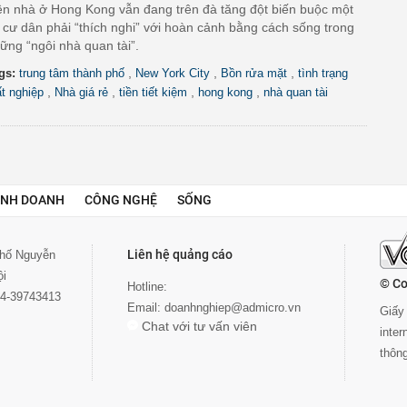
ền nhà ở Hong Kong vẫn đang trên đà tăng đột biến buộc một
 cư dân phải “thích nghi” với hoàn cảnh bằng cách sống trong
ững “ngôi nhà quan tài”.
,
,
,
gs:
trung tâm thành phố
New York City
Bồn rửa mặt
tình trạng
,
,
,
,
ất nghiệp
Nhà giá rẻ
tiền tiết kiệm
hong kong
nhà quan tài
INH DOANH
CÔNG NGHỆ
SỐNG
Liên hệ quảng cáo
 phố Nguyễn
ội
© Co
Hotline:
024-39743413
Email:
doanhnghiep@admicro.vn
Giấy 
Chat với tư vấn viên
inte
thôn