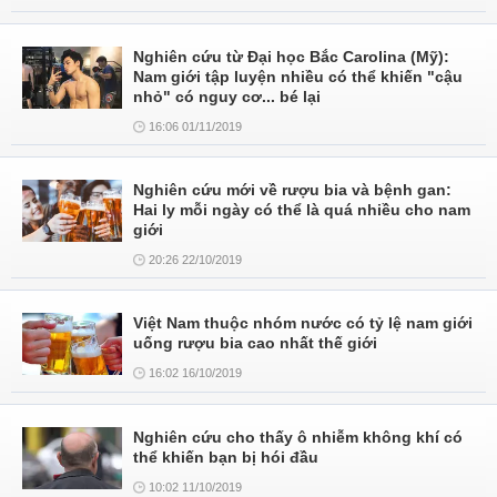
Nghiên cứu từ Đại học Bắc Carolina (Mỹ):
Nam giới tập luyện nhiều có thể khiến "cậu
nhỏ" có nguy cơ... bé lại
16:06 01/11/2019
Nghiên cứu mới về rượu bia và bệnh gan:
Hai ly mỗi ngày có thể là quá nhiều cho nam
giới
20:26 22/10/2019
Việt Nam thuộc nhóm nước có tỷ lệ nam giới
uống rượu bia cao nhất thế giới
16:02 16/10/2019
Nghiên cứu cho thấy ô nhiễm không khí có
thể khiến bạn bị hói đầu
10:02 11/10/2019