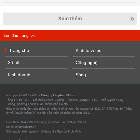
Xem thêm
Lên đầu trang
Trang chủ
Kinh tế vĩ mô
Xã hội
Công nghệ
Kinh doanh
Sống
© Copyright 2012 - 2026 -
Công ty Cổ phần VCCorp.
Tầng 17, 19, 20, 21 Toà nhà Center Building - Hapulico Complex, Số 01, phố Nguyễn Huy
Tưởng, phường Thanh Xuân, thành phố Hà Nội
Giấy phép thiết lập trang thông tin điện tử tổng hợp trên internet số 3321/GP-TTĐT do Sở Thông
tin và Truyền thông TP Hà Nội cấp ngày 03 tháng 07 năm 2019.
Điện thoại: 024 7309 5555 Máy lẻ 41294. Fax: 024-39743413
Email: info@cafebiz.vn
Chịu trách nhiệm quản lý nội dung: Bà Nguyễn Bích Minh