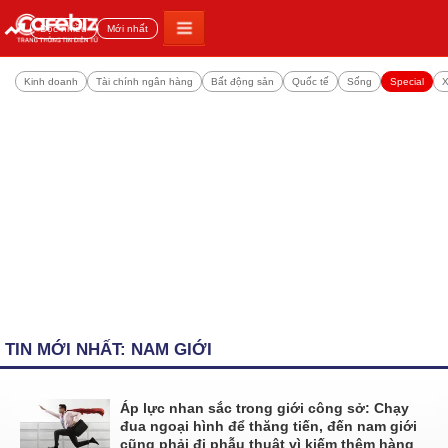
Đọc nhiều
Mới nhất
Kinh doanh
Tài chính ngân hàng
Bất động sản
Quốc tế
Sống
Special
X
TIN MỚI NHẤT: NAM GIỚI
Áp lực nhan sắc trong giới công sở: Chạy
đua ngoại hình để thăng tiến, đến nam giới
cũng phải đi phẫu thuật vì kiếm thêm hàng