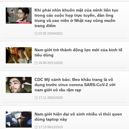
Khi phải nhìn khuôn mặt của mình liên tục
trong các cuộc họp trực tuyến, đàn ông
trung và cao niên ở Nhật nay cũng muốn
trang điểm
22:05 22/04/2021
Nam giới trở thành động lực mới của kinh tế
tiêu dùng
16:00 20/11/2020
CDC Mỹ cảnh báo: Đeo khẩu trang là vô
dụng trước virus corona SARS-CoV-2 với
nam giới có râu rậm rạp
17:11 28/02/2020
Nam giới hiện đại vô sinh nhiều vì thói quen
dùng laptop này
17:13 06/12/2019