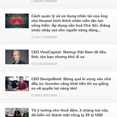
09:29 17/10/2020
Cách quản lý và sử dụng nhân tài của ông
chủ Huawei kích thích nhân viên tận lực
cống hiến: Áp dụng văn hoá Chó Sói, thăng
chức nhảy vọt cho người xứng đáng...
10:17 14/02/2020
CEO VinaCapital: Startup Việt Nam rất liều
lĩnh, táo bạo nhưng khó đi xa
11:05 16/10/2019
CEO DesignBold: Đừng quá kì vọng vào nhà
đầu tư, founder càng khát tiền thì sự giằng
co về quyền lợi càng lớn!
09:51 10/11/2016
Từ ý tưởng cho thuê đệm, 3 chàng trai này
đã biến nó thành một công ty 25 tỷ USD