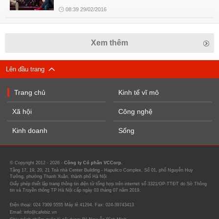
08:39 29/02/2016
Xem thêm
Lên đầu trang
Trang chủ
Kinh tế vĩ mô
Xã hội
Công nghệ
Kinh doanh
Sống
© Copyright 2012 - 2026 -
Công ty Cổ phần VCCorp.
Tầng 17, 19, 20, 21 Toà nhà Center Building - Hapulico Complex, Số 01, phố Nguyễn Huy
Tưởng, phường Thanh Xuân, thành phố Hà Nội
Giấy phép thiết lập trang thông tin điện tử tổng hợp trên internet số 3321/GP-TTĐT do Sở Thông
tin và Truyền thông TP Hà Nội cấp ngày 03 tháng 07 năm 2019.
Điện thoại: 024 7309 5555 Máy lẻ 41294. Fax: 024-39743413
Email: info@cafebiz.vn