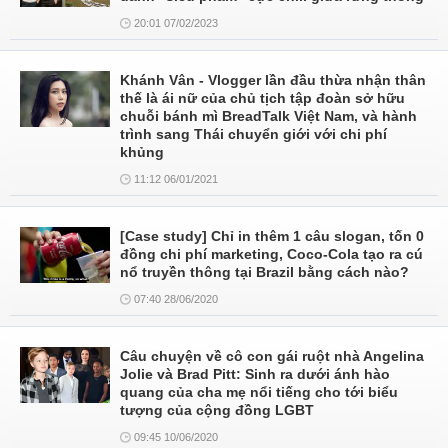
20:01 07/02/2023
Khánh Vân - Vlogger lần đầu thừa nhận thân
thế là ái nữ của chủ tịch tập đoàn sở hữu
chuỗi bánh mì BreadTalk Việt Nam, và hành
trình sang Thái chuyển giới với chi phí
khủng
11:12 06/01/2021
[Case study] Chỉ in thêm 1 câu slogan, tốn 0
đồng chi phí marketing, Coco-Cola tạo ra cú
nổ truyền thông tại Brazil bằng cách nào?
07:40 28/06/2020
Câu chuyện về cô con gái ruột nhà Angelina
Jolie và Brad Pitt: Sinh ra dưới ánh hào
quang của cha mẹ nổi tiếng cho tới biểu
tượng của cộng đồng LGBT
09:45 10/06/2020