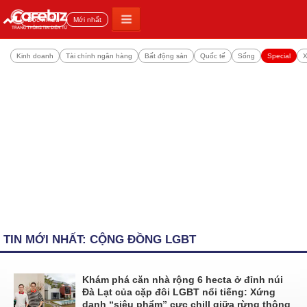
Đọc nhiều
Mới nhất
Kinh doanh
Tài chính ngân hàng
Bất động sản
Quốc tế
Sống
Special
X
TIN MỚI NHẤT: CỘNG ĐỒNG LGBT
Khám phá căn nhà rộng 6 hecta ở đỉnh núi
Đà Lạt của cặp đôi LGBT nổi tiếng: Xứng
danh “siêu phẩm” cực chill giữa rừng thông