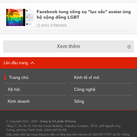
Facebook tung công cụ "lục sắc" avatar ủng
hộ cộng đồng LGBT
16:51 27/06/2015
Xem thêm
Lên đầu trang
Trang chủ
Kinh tế vĩ mô
Xã hội
Công nghệ
Kinh doanh
Sống
© Copyright 2012 - 2026 -
Công ty Cổ phần VCCorp.
Tầng 17, 19, 20, 21 Toà nhà Center Building - Hapulico Complex, Số 01, phố Nguyễn Huy
Tưởng, phường Thanh Xuân, thành phố Hà Nội
Giấy phép thiết lập trang thông tin điện tử tổng hợp trên internet số 3321/GP-TTĐT do Sở Thông