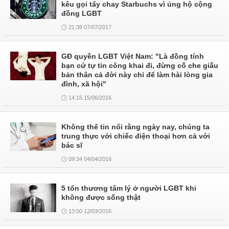
kêu gọi tẩy chay Starbuchs vì ủng hộ cộng
đồng LGBT
21:38 07/07/2017
GĐ quyền LGBT Việt Nam: "Là đồng tính
bạn cứ tự tin công khai đi, đừng cố che giấu
bản thân cả đời này chỉ để làm hài lòng gia
đình, xã hội"
14:15 15/06/2016
Không thể tin nổi rằng ngày nay, chúng ta
trung thực với chiếc điện thoại hơn cả với
bác sĩ
09:34 04/04/2016
5 tổn thương tâm lý ở người LGBT khi
không được sống thật
13:00 12/03/2016