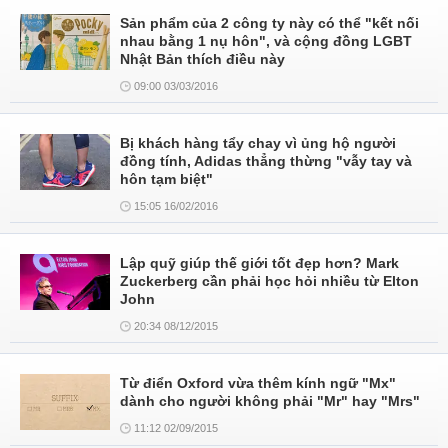
Sản phẩm của 2 công ty này có thể "kết nối
nhau bằng 1 nụ hôn", và cộng đồng LGBT
Nhật Bản thích điều này
09:00 03/03/2016
Bị khách hàng tẩy chay vì ủng hộ người
đồng tính, Adidas thẳng thừng "vẫy tay và
hôn tạm biệt"
15:05 16/02/2016
Lập quỹ giúp thế giới tốt đẹp hơn? Mark
Zuckerberg cần phải học hỏi nhiều từ Elton
John
20:34 08/12/2015
Từ điển Oxford vừa thêm kính ngữ "Mx"
dành cho người không phải "Mr" hay "Mrs"
11:12 02/09/2015