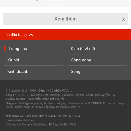
Xem thêm
Lên đầu trang
Trang chủ
Kinh tế vĩ mô
Xã hội
Công nghệ
Kinh doanh
Sống
© Copyright 2012 - 2026 -
Công ty Cổ phần VCCorp.
Tầng 17, 19, 20, 21 Toà nhà Center Building - Hapulico Complex, Số 01, phố Nguyễn Huy
Tưởng, phường Thanh Xuân, thành phố Hà Nội
Giấy phép thiết lập trang thông tin điện tử tổng hợp trên internet số 3321/GP-TTĐT do Sở Thông
tin và Truyền thông TP Hà Nội cấp ngày 03 tháng 07 năm 2019.
Điện thoại: 024 7309 5555 Máy lẻ 41294. Fax: 024-39743413
Email: info@cafebiz.vn
Chịu trách nhiệm quản lý nội dung: Bà Nguyễn Bích Minh