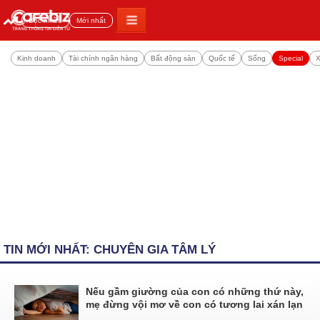
Đọc nhiều
Mới nhất
Kinh doanh
Tài chính ngân hàng
Bất động sản
Quốc tế
Sống
Special
X
TIN MỚI NHẤT: CHUYÊN GIA TÂM LÝ
Nếu gầm giường của con có những thứ này,
mẹ đừng vội mơ về con có tương lai xán lạn