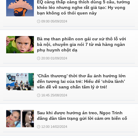
EQ càng thấp càng thích dùng 5 câu, tưởng
khéo léo nhưng nghe rất giả tạo: Hy vọng
bạn không có thói quen này
09:00 05/09/2024
Bà mẹ than phiền con gái cư xử thô lỗ với
bà nội, chuyên gia nói 7 từ mà hàng ngàn
phụ huynh chột dạ
20:00 01/09/2024
‘Chấn thương’ thời thơ ấu ảnh hưởng lớn
đến tương lai của trẻ: Hiểu để ‘chữa lành’
vấn đề về sang chấn tâm lý ở trẻ!
16:45 25/08/2024
Sau khi được hưởng án treo, Ngọc Trinh
đăng đàn tâm trạng gửi lời cảm ơn biến cố
12:00 14/02/2024