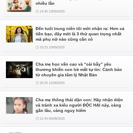
nhiều lần
14:45 13/09/2025
Đến tuổi trung niên tôi mới nhận ra: Hơn cả
tiền bạc, đây mới là 3 thứ quan trọng nhất
mà phụ nữ nào cũng cần có
20:15 10/09/2025
Cha mẹ học vấn cao và “cái bẫy” yêu
thương khiến con trẻ mất tự tin: Cảnh báo
từ chuyên gia tâm lý Nhật Bản
20:25 12/08/2025
Cha mẹ thông thái dặn con: Hãy nhận diện
và tránh xa kiểu người ĐỘC HẠI này, càng
gần lâu, càng nguy hiểm
21:45 06/08/2025