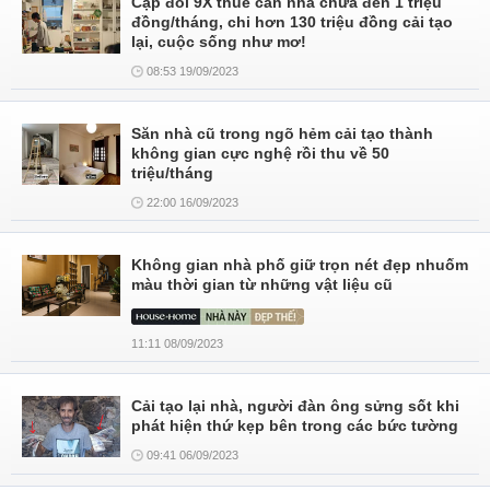
Cặp đôi 9X thuê căn nhà chưa đến 1 triệu
đồng/tháng, chi hơn 130 triệu đồng cải tạo
lại, cuộc sống như mơ!
08:53 19/09/2023
Săn nhà cũ trong ngõ hẻm cải tạo thành
không gian cực nghệ rồi thu về 50
triệu/tháng
22:00 16/09/2023
Không gian nhà phố giữ trọn nét đẹp nhuốm
màu thời gian từ những vật liệu cũ
11:11 08/09/2023
Cải tạo lại nhà, người đàn ông sửng sốt khi
phát hiện thứ kẹp bên trong các bức tường
09:41 06/09/2023