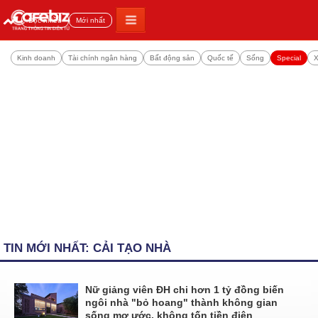
Đọc nhiều
Mới nhất
Kinh doanh
Tài chính ngân hàng
Bất động sản
Quốc tế
Sống
Special
X
TIN MỚI NHẤT: CẢI TẠO NHÀ
Nữ giảng viên ĐH chi hơn 1 tỷ đồng biến
ngôi nhà "bỏ hoang" thành không gian
sống mơ ước, không tốn tiền điện