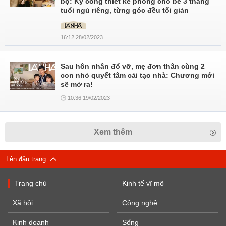
bộ: Kỳ công thiết kế phòng cho bé 3 tháng
tuổi ngủ riêng, từng góc đều tối giản
16:12 28/02/2023
Sau hôn nhân đổ vỡ, mẹ đơn thân cùng 2
con nhỏ quyết tâm cải tạo nhà: Chương mới
sẽ mở ra!
10:36 19/02/2023
Xem thêm
Lên đầu trang
Trang chủ
Kinh tế vĩ mô
Xã hội
Công nghệ
Kinh doanh
Sống